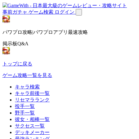
事前ガチャ
ゲーム検索
ログイン
パワプロ攻略|パワプロアプリ最速攻略
掲示板Q&A
トップに戻る
ゲーム攻略一覧を見る
キャラ検索
キャラ前後一覧
リセマラランク
投手一覧
野手一覧
彼女・相棒一覧
サクセス一覧
デッキメーカー
最強ランキング