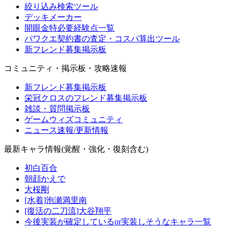
絞り込み検索ツール
デッキメーカー
開眼金特必要経験点一覧
パワクエ契約書の査定・コスパ算出ツール
新フレンド募集掲示板
コミュニティ・掲示板・攻略速報
新フレンド募集掲示板
栄冠クロスのフレンド募集掲示板
雑談・質問掲示板
ゲームウィズコミュニティ
ニュース速報/更新情報
最新キャラ情報(覚醒・強化・復刻含む)
初白百合
朝顔かえで
大桜剛
[水着]泡瀬満里南
[復活の二刀流]大谷翔平
今後実装が確定しているor実装しそうなキャラ一覧