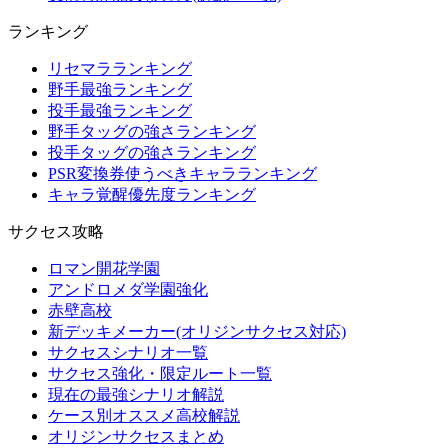
ランキング
リセマラランキング
野手最強ランキング
投手最強ランキング
野手タッグの強さランキング
投手タッグの強さランキング
PSR変換券使うべきキャラランキング
キャラ覚醒優先度ランキング
サクセス攻略
ロマン開花学園
アンドロメダ学園強化
赤壁高校
新デッキメーカー(オリジンサクセス対応)
サクセスシナリオ一覧
サクセス強化・限定ルート一覧
現在の最強シナリオ解説
ケース別オススメ高校解説
オリジンサクセスまとめ