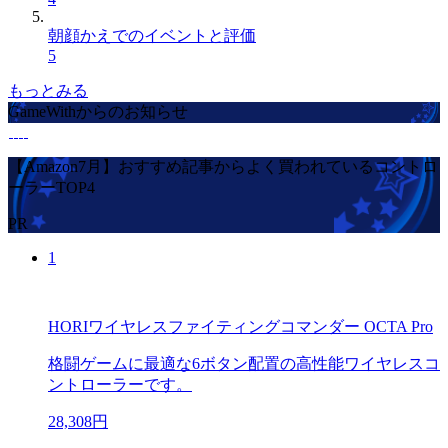
朝顔かえでのイベントと評価
5
もっとみる
GameWithからのお知らせ
【Amazon7月】おすすめ記事からよく買われているコントロ
ーラーTOP4
PR
1
HORIワイヤレスファイティングコマンダー OCTA Pro
格闘ゲームに最適な6ボタン配置の高性能ワイヤレスコ
ントローラーです。
28,308円