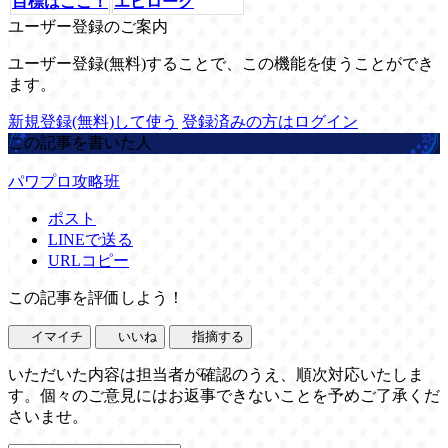
目標はここ！
エピローグ
ユーザー登録のご案内
ユーザー登録(無料)することで、この機能を使うことができ
ます。
新規登録(無料)して使う
登録済みの方はログイン
この記事を書いた人
パワプロ攻略班
ポスト
LINEで送る
URLコピー
この記事を評価しよう！
イマイチ
いいね
指摘する
いただいた内容は担当者が確認のうえ、順次対応いたしま
す。個々のご意見にはお返事できないことを予めご了承くだ
さいませ。