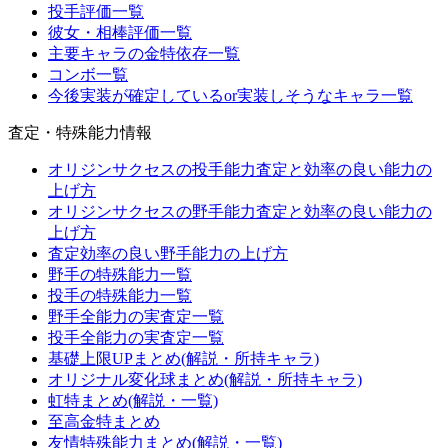
投手評価一覧
彼女・相棒評価一覧
主要キャラの金特依存一覧
コンボ一覧
今後実装が確定しているor実装しそうなキャラ一覧
査定・特殊能力情報
オリジンサクセスの投手能力査定と効率の良い能力の
上げ方
オリジンサクセスの野手能力査定と効率の良い能力の
上げ方
査定効率の良い野手能力の上げ方
野手の特殊能力一覧
投手の特殊能力一覧
野手全能力の実査定一覧
投手全能力の実査定一覧
基礎上限UPまとめ(解説・所持キャラ)
オリジナル変化球まとめ(解説・所持キャラ)
虹特まとめ(解説・一覧)
至高金特まとめ
友情特殊能力まとめ(解説・一覧)