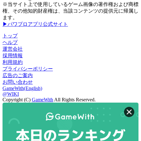
※当サイト上で使用しているゲーム画像の著作権および商標
権、その他知的財産権は、当該コンテンツの提供元に帰属し
ます。
▶パワプロアプリ公式サイト
トップ
ヘルプ
運営会社
採用情報
利用規約
プライバシーポリシー
広告のご案内
お問い合わせ
GameWith(English)
@WIKI
Copyright (C)
GameWith
All Rights Reserved.