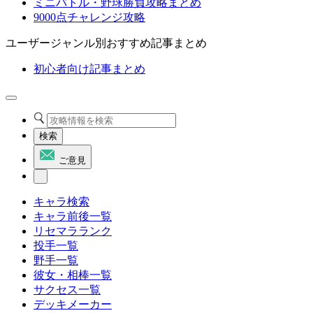
ミニバトル・野球勝負攻略まとめ
9000点チャレンジ攻略
ユーザージャンル別おすすめ記事まとめ
初心者向け記事まとめ
検索
ご意見
キャラ検索
キャラ前後一覧
リセマラランク
投手一覧
野手一覧
彼女・相棒一覧
サクセス一覧
デッキメーカー