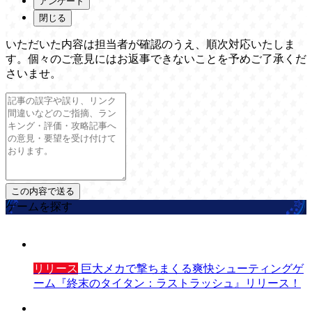
アンケート
閉じる
いただいた内容は担当者が確認のうえ、順次対応いたしま
す。個々のご意見にはお返事できないことを予めご了承くだ
さいませ。
ゲームを探す
リリース
巨大メカで撃ちまくる爽快シューティングゲ
ーム『終末のタイタン：ラストラッシュ』リリース！