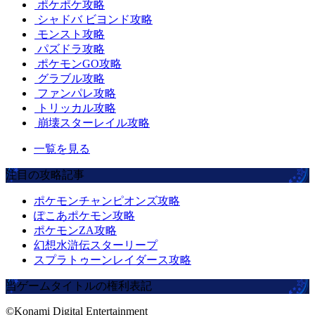
ポケポケ攻略
シャドバ ビヨンド攻略
モンスト攻略
パズドラ攻略
ポケモンGO攻略
グラブル攻略
ファンパレ攻略
トリッカル攻略
崩壊スターレイル攻略
一覧を見る
注目の攻略記事
ポケモンチャンピオンズ攻略
ぽこあポケモン攻略
ポケモンZA攻略
幻想水滸伝スターリープ
スプラトゥーンレイダース攻略
当ゲームタイトルの権利表記
©Konami Digital Entertainment