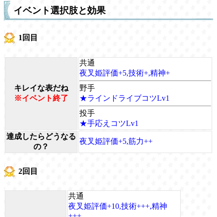
イベント選択肢と効果
1回目
共通
夜叉姫評価+5,技術+,精神+
キレイな表だね
野手
※イベント終了
★ラインドライブコツLv1
投手
★手応えコツLv1
達成したらどうなる
夜叉姫評価+5,筋力++
の？
2回目
共通
夜叉姫評価+10,技術+++,精神
+++