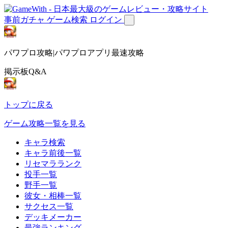
事前ガチャ
ゲーム検索
ログイン
パワプロ攻略|パワプロアプリ最速攻略
掲示板Q&A
トップに戻る
ゲーム攻略一覧を見る
キャラ検索
キャラ前後一覧
リセマラランク
投手一覧
野手一覧
彼女・相棒一覧
サクセス一覧
デッキメーカー
最強ランキング