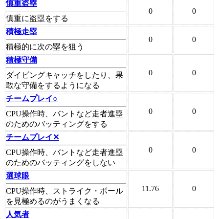
慎重盗塁
0
0
慎重に盗塁をする
積極走塁
0
0
積極的に次の塁を狙う
積極守備
0
0
ダイビングキャッチをしたり、果
敢な守備をするようになる
チームプレイ○
0
0
CPU操作時、バントなど走者進塁
のためのバッティングをする
チームプレイ✕
0
0
CPU操作時、バントなど走者進塁
のためのバッティングをしない
選球眼
11.76
0
CPU操作時、ストライク・ボール
を見極めるのがうまくなる
人気者