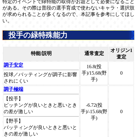
特定のイベントで緑特能の取得がお題として必要になること
がある。その際は普段の選手育成で使わないキャラ・選択肢
が求められることが多くなるので、本記事を参考にしてほし
い。
投手の緑特殊能力
オリジン1
特能/説明
通常査定
査定
調子安定
16.8(投
手)/15.68(野
0
投球／バッティングが調子に影響
手)
されにくい
調子極端
【投手】
ピッチングが良いときと悪いとき
-6.72(投
の差が激しい
手)/-15.68(野
0
手)
【野手】
バッティングが良いときと悪いと
きの差が激しい