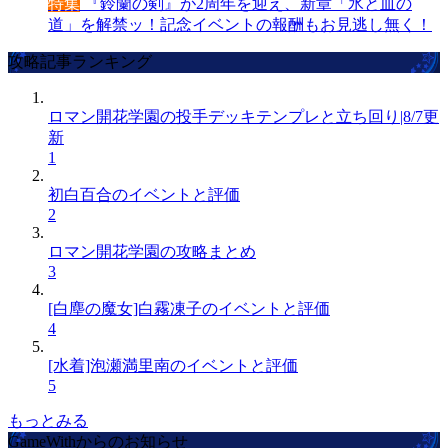
特集
『鈴蘭の剣』が2周年を迎え、新章「氷と血の
道」を解禁ッ！記念イベントの報酬もお見逃し無く！
攻略記事ランキング
ロマン開花学園の投手デッキテンプレと立ち回り|8/7更
新
1
初白百合のイベントと評価
2
ロマン開花学園の攻略まとめ
3
[白塵の魔女]白霧凍子のイベントと評価
4
[水着]泡瀬満里南のイベントと評価
5
もっとみる
GameWithからのお知らせ