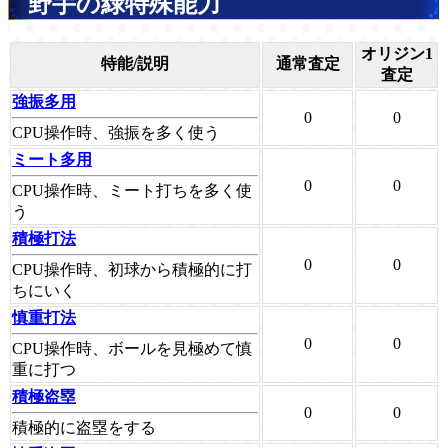
野手の緑特殊能力
オリジン1
特能/説明
通常査定
査定
強振多用
0
0
CPU操作時、強振を多く使う
ミート多用
0
0
CPU操作時、ミート打ちを多く使
う
積極打法
0
0
CPU操作時、初球から積極的に打
ちにいく
慎重打法
0
0
CPU操作時、ボールを見極めて慎
重に打つ
積極盗塁
0
0
積極的に盗塁をする