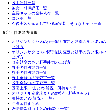
投手評価一覧
彼女・相棒評価一覧
主要キャラの金特依存一覧
コンボ一覧
今後実装が確定しているor実装しそうなキャラ一覧
査定・特殊能力情報
オリジンサクセスの投手能力査定と効率の良い能力の
上げ方
オリジンサクセスの野手能力査定と効率の良い能力の
上げ方
査定効率の良い野手能力の上げ方
野手の特殊能力一覧
投手の特殊能力一覧
野手全能力の実査定一覧
投手全能力の実査定一覧
基礎上限UPまとめ(解説・所持キャラ)
オリジナル変化球まとめ(解説・所持キャラ)
虹特まとめ(解説・一覧)
至高金特まとめ
友情特殊能力まとめ(解説・一覧)