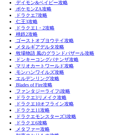
デイモン&ベイビー攻略
ポケモンZA攻略
ドラクエ7攻略
仁王3攻略
ドラクエ1・2攻略
桃鉄2攻略
ゴーストオブヨウテイ攻略
メタルギアデルタ攻略
牧場物語 風のグランドバザール攻略
ドンキーコングバナンザ攻略
マリオカートワールド攻略
モンハンワイルズ攻略
エルデンリング攻略
Blades of Fire攻略
ファンタジーライフi攻略
ドラクエ3リメイク攻略
ドラクエ10オフライン攻略
ドラクエ11攻略
ドラクエモンスターズ3攻略
ドラクエ6攻略
メタファー攻略