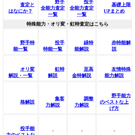
野手
投手
査定と
基礎上限
全能力査定
全能力査定
はなにか？
UPまとめ
一覧
一覧
特殊能力・オリ変・虹特査定はこちら
野手特
投手
緑特
赤特能解
能一覧
特能一覧
能解説
説
オリ変
虹特
至高
友情特殊
解説・一覧
解説
金特解説
能力解説
野手能力
集客
調整
格解説
のベストな上
力解説
力解説
げ方
投手能
-
-
-
力のベストな