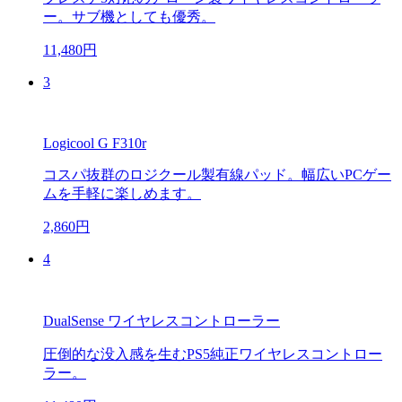
ー。サブ機としても優秀。
11,480円
3
Logicool G F310r
コスパ抜群のロジクール製有線パッド。幅広いPCゲー
ムを手軽に楽しめます。
2,860円
4
DualSense ワイヤレスコントローラー
圧倒的な没入感を生むPS5純正ワイヤレスコントロー
ラー。