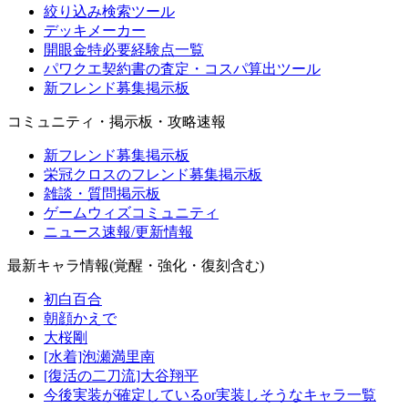
絞り込み検索ツール
デッキメーカー
開眼金特必要経験点一覧
パワクエ契約書の査定・コスパ算出ツール
新フレンド募集掲示板
コミュニティ・掲示板・攻略速報
新フレンド募集掲示板
栄冠クロスのフレンド募集掲示板
雑談・質問掲示板
ゲームウィズコミュニティ
ニュース速報/更新情報
最新キャラ情報(覚醒・強化・復刻含む)
初白百合
朝顔かえで
大桜剛
[水着]泡瀬満里南
[復活の二刀流]大谷翔平
今後実装が確定しているor実装しそうなキャラ一覧