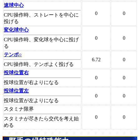
速球中心
0
0
CPU操作時、ストレートを中心に
投げる
変化球中心
0
0
CPU操作時、変化球を中心に投げ
る
テンポ○
6.72
0
CPU操作時、テンポよく投げる
投球位置右
0
0
投球位置が右よりになる
投球位置左
0
0
投球位置が左よりになる
スタミナ限界
0
0
スタミナが尽きたら交代を考え始
める