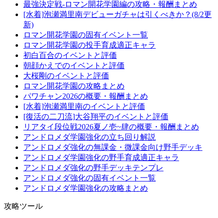
最強決定戦-ロマン開花学園編の攻略・報酬まとめ
[水着]泡瀬満里南デビューガチャは引くべきか？(8/2更
新)
ロマン開花学園の固有イベント一覧
ロマン開花学園の投手育成適正キャラ
初白百合のイベントと評価
朝顔かえでのイベントと評価
大桜剛のイベントと評価
ロマン開花学園の攻略まとめ
パワチャン2026の概要・報酬まとめ
[水着]泡瀬満里南のイベントと評価
[復活の二刀流]大谷翔平のイベントと評価
リアタイ段位戦2026夏ノ壱~肆の概要・報酬まとめ
アンドロメダ学園強化の立ち回り解説
アンドロメダ強化の無課金・微課金向け野手デッキ
アンドロメダ学園強化の野手育成適正キャラ
アンドロメダ強化の野手デッキテンプレ
アンドロメダ強化の固有イベント一覧
アンドロメダ学園強化の攻略まとめ
攻略ツール