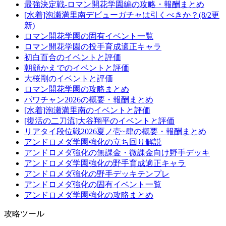
最強決定戦-ロマン開花学園編の攻略・報酬まとめ
[水着]泡瀬満里南デビューガチャは引くべきか？(8/2更
新)
ロマン開花学園の固有イベント一覧
ロマン開花学園の投手育成適正キャラ
初白百合のイベントと評価
朝顔かえでのイベントと評価
大桜剛のイベントと評価
ロマン開花学園の攻略まとめ
パワチャン2026の概要・報酬まとめ
[水着]泡瀬満里南のイベントと評価
[復活の二刀流]大谷翔平のイベントと評価
リアタイ段位戦2026夏ノ壱~肆の概要・報酬まとめ
アンドロメダ学園強化の立ち回り解説
アンドロメダ強化の無課金・微課金向け野手デッキ
アンドロメダ学園強化の野手育成適正キャラ
アンドロメダ強化の野手デッキテンプレ
アンドロメダ強化の固有イベント一覧
アンドロメダ学園強化の攻略まとめ
攻略ツール