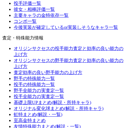
投手評価一覧
彼女・相棒評価一覧
主要キャラの金特依存一覧
コンボ一覧
今後実装が確定しているor実装しそうなキャラ一覧
査定・特殊能力情報
オリジンサクセスの投手能力査定と効率の良い能力の
上げ方
オリジンサクセスの野手能力査定と効率の良い能力の
上げ方
査定効率の良い野手能力の上げ方
野手の特殊能力一覧
投手の特殊能力一覧
野手全能力の実査定一覧
投手全能力の実査定一覧
基礎上限UPまとめ(解説・所持キャラ)
オリジナル変化球まとめ(解説・所持キャラ)
虹特まとめ(解説・一覧)
至高金特まとめ
友情特殊能力まとめ(解説・一覧)