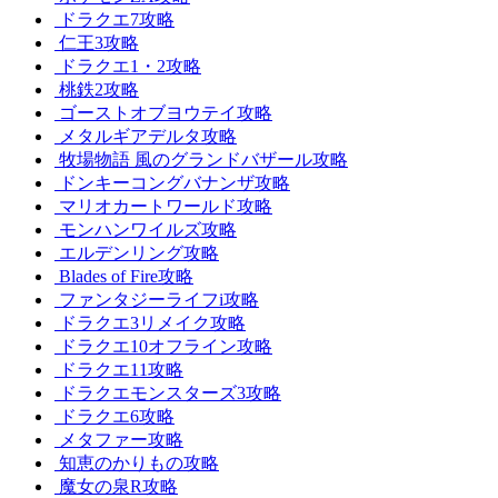
ドラクエ7攻略
仁王3攻略
ドラクエ1・2攻略
桃鉄2攻略
ゴーストオブヨウテイ攻略
メタルギアデルタ攻略
牧場物語 風のグランドバザール攻略
ドンキーコングバナンザ攻略
マリオカートワールド攻略
モンハンワイルズ攻略
エルデンリング攻略
Blades of Fire攻略
ファンタジーライフi攻略
ドラクエ3リメイク攻略
ドラクエ10オフライン攻略
ドラクエ11攻略
ドラクエモンスターズ3攻略
ドラクエ6攻略
メタファー攻略
知恵のかりもの攻略
魔女の泉R攻略