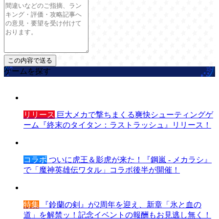
ゲームを探す
リリース
巨大メカで撃ちまくる爽快シューティングゲ
ーム『終末のタイタン：ラストラッシュ』リリース！
コラボ
ついに虎王＆影虎が来た！『鋼嵐 - メカラシ』
で「魔神英雄伝ワタル」コラボ後半が開催！
特集
『鈴蘭の剣』が2周年を迎え、新章「氷と血の
道」を解禁ッ！記念イベントの報酬もお見逃し無く！