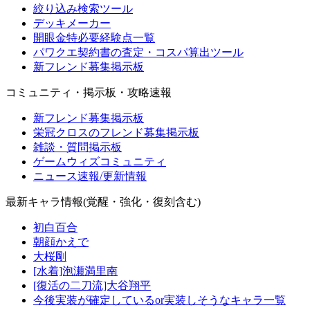
絞り込み検索ツール
デッキメーカー
開眼金特必要経験点一覧
パワクエ契約書の査定・コスパ算出ツール
新フレンド募集掲示板
コミュニティ・掲示板・攻略速報
新フレンド募集掲示板
栄冠クロスのフレンド募集掲示板
雑談・質問掲示板
ゲームウィズコミュニティ
ニュース速報/更新情報
最新キャラ情報(覚醒・強化・復刻含む)
初白百合
朝顔かえで
大桜剛
[水着]泡瀬満里南
[復活の二刀流]大谷翔平
今後実装が確定しているor実装しそうなキャラ一覧