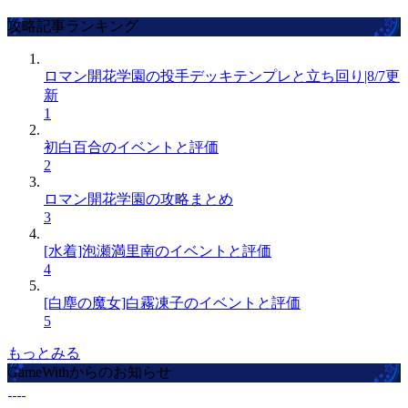
攻略記事ランキング
ロマン開花学園の投手デッキテンプレと立ち回り|8/7更
新
1
初白百合のイベントと評価
2
ロマン開花学園の攻略まとめ
3
[水着]泡瀬満里南のイベントと評価
4
[白塵の魔女]白霧凍子のイベントと評価
5
もっとみる
GameWithからのお知らせ