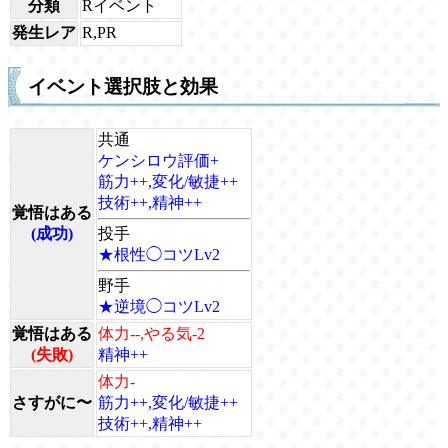
分類
Rイベント
発生レア
R,PR
イベント選択肢と効果
共通
ケンシロウ評価+
筋力++,変化/敏捷++
技術++,精神++
覚悟はある
(成功)
投手
★根性◯コツLv2
野手
★逆境◯コツLv2
覚悟はある
体力--,やる気-2
(失敗)
精神++
体力-
さすがに〜
筋力++,変化/敏捷++
技術++,精神++