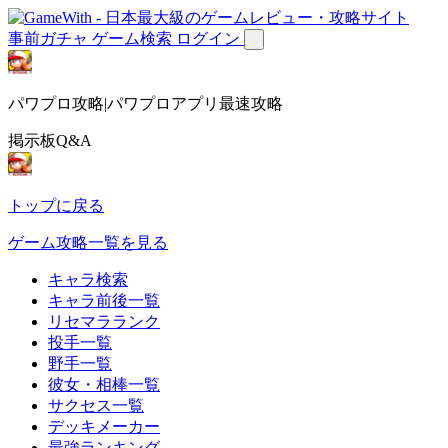
事前ガチャ
ゲーム検索
ログイン
パワプロ攻略|パワプロアプリ最速攻略
掲示板Q&A
トップに戻る
ゲーム攻略一覧を見る
キャラ検索
キャラ前後一覧
リセマラランク
投手一覧
野手一覧
彼女・相棒一覧
サクセス一覧
デッキメーカー
最強ランキング