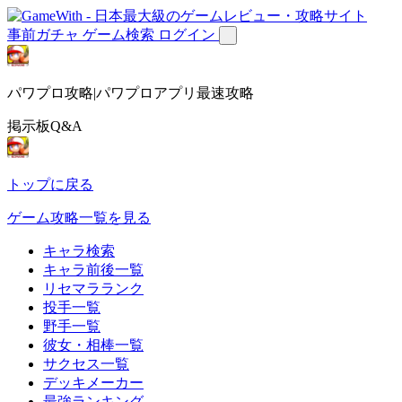
事前ガチャ
ゲーム検索
ログイン
パワプロ攻略|パワプロアプリ最速攻略
掲示板Q&A
トップに戻る
ゲーム攻略一覧を見る
キャラ検索
キャラ前後一覧
リセマラランク
投手一覧
野手一覧
彼女・相棒一覧
サクセス一覧
デッキメーカー
最強ランキング