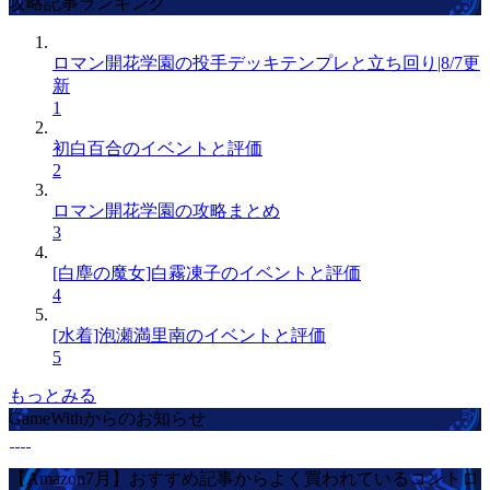
攻略記事ランキング
ロマン開花学園の投手デッキテンプレと立ち回り|8/7更
新
1
初白百合のイベントと評価
2
ロマン開花学園の攻略まとめ
3
[白塵の魔女]白霧凍子のイベントと評価
4
[水着]泡瀬満里南のイベントと評価
5
もっとみる
GameWithからのお知らせ
【Amazon7月】おすすめ記事からよく買われているコントロ