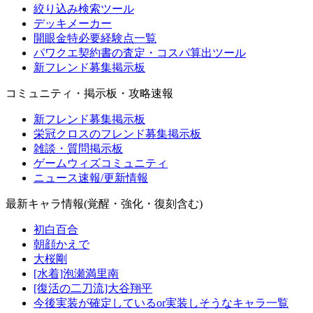
絞り込み検索ツール
デッキメーカー
開眼金特必要経験点一覧
パワクエ契約書の査定・コスパ算出ツール
新フレンド募集掲示板
コミュニティ・掲示板・攻略速報
新フレンド募集掲示板
栄冠クロスのフレンド募集掲示板
雑談・質問掲示板
ゲームウィズコミュニティ
ニュース速報/更新情報
最新キャラ情報(覚醒・強化・復刻含む)
初白百合
朝顔かえで
大桜剛
[水着]泡瀬満里南
[復活の二刀流]大谷翔平
今後実装が確定しているor実装しそうなキャラ一覧