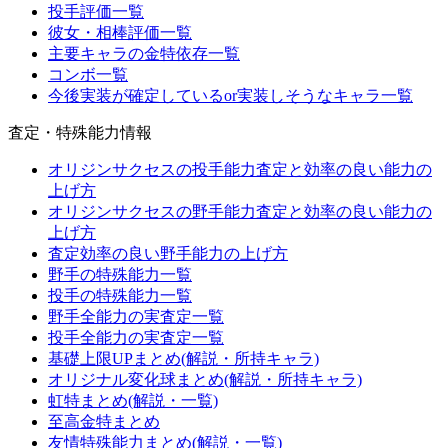
投手評価一覧
彼女・相棒評価一覧
主要キャラの金特依存一覧
コンボ一覧
今後実装が確定しているor実装しそうなキャラ一覧
査定・特殊能力情報
オリジンサクセスの投手能力査定と効率の良い能力の
上げ方
オリジンサクセスの野手能力査定と効率の良い能力の
上げ方
査定効率の良い野手能力の上げ方
野手の特殊能力一覧
投手の特殊能力一覧
野手全能力の実査定一覧
投手全能力の実査定一覧
基礎上限UPまとめ(解説・所持キャラ)
オリジナル変化球まとめ(解説・所持キャラ)
虹特まとめ(解説・一覧)
至高金特まとめ
友情特殊能力まとめ(解説・一覧)