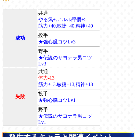
共通
やる気+,アルル評価+5
筋力+40,敏捷+40,精神+40
投手
成功
★強心臓コツLv3
野手
★伝説のサヨナラ男コツ
Lv3
共通
体力-13
筋力+13,敏捷+13,精神+13
投手
失敗
★強心臓コツLv1
野手
★伝説のサヨナラ男コツ
Lv1