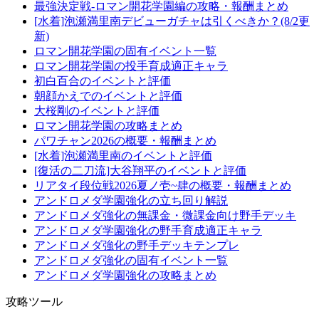
最強決定戦-ロマン開花学園編の攻略・報酬まとめ
[水着]泡瀬満里南デビューガチャは引くべきか？(8/2更
新)
ロマン開花学園の固有イベント一覧
ロマン開花学園の投手育成適正キャラ
初白百合のイベントと評価
朝顔かえでのイベントと評価
大桜剛のイベントと評価
ロマン開花学園の攻略まとめ
パワチャン2026の概要・報酬まとめ
[水着]泡瀬満里南のイベントと評価
[復活の二刀流]大谷翔平のイベントと評価
リアタイ段位戦2026夏ノ壱~肆の概要・報酬まとめ
アンドロメダ学園強化の立ち回り解説
アンドロメダ強化の無課金・微課金向け野手デッキ
アンドロメダ学園強化の野手育成適正キャラ
アンドロメダ強化の野手デッキテンプレ
アンドロメダ強化の固有イベント一覧
アンドロメダ学園強化の攻略まとめ
攻略ツール