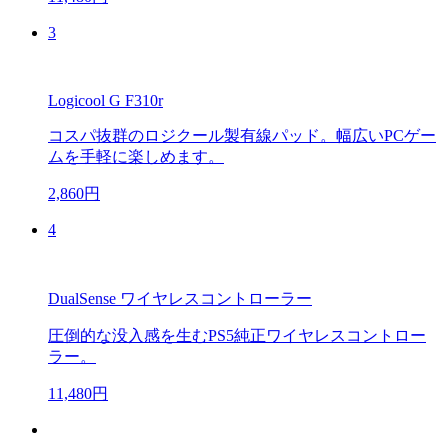
3
Logicool G F310r
コスパ抜群のロジクール製有線パッド。幅広いPCゲー
ムを手軽に楽しめます。
2,860円
4
DualSense ワイヤレスコントローラー
圧倒的な没入感を生むPS5純正ワイヤレスコントロー
ラー。
11,480円