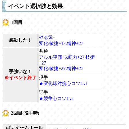
イベント選択肢と効果
1回目
やる気+
感動した！
変化/敏捷+13,精神+27
共通
アルル評価+5,筋力+27,技術
+27
変化/敏捷+27,精神+27
手強いな！
投手
※イベント終了
★変化球対抗心コツLv1
野手
★競争心コツLv1
2回目(投手時)
ばよえ〜んボール