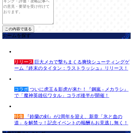
ゲームを探す
リリース
巨大メカで撃ちまくる爽快シューティングゲ
ーム『終末のタイタン：ラストラッシュ』リリース！
コラボ
ついに虎王＆影虎が来た！『鋼嵐 - メカラシ』
で「魔神英雄伝ワタル」コラボ後半が開催！
特集
『鈴蘭の剣』が2周年を迎え、新章「氷と血の
道」を解禁ッ！記念イベントの報酬もお見逃し無く！