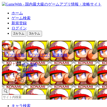
ホーム
ゲーム検索
新規登録
ログイン
2カラム
3カラム
パワプロ攻略|パワプロアプリ最速攻略
他の攻略
コミュ
速報
掲示板
キャラ検索