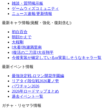
雑談・質問掲示板
ゲームウィズコミュニティ
ニュース速報/更新情報
最新キャラ情報(覚醒・強化・復刻含む)
初白百合
朝顔かえで
大桜剛
[水着]泡瀬満里南
[復活の二刀流]大谷翔平
今後実装が確定しているor実装しそうなキャラ一覧
最新イベント情報
最強決定戦-ロマン開花学園編
リアタイ段位戦2026夏ノ壱
パワチャン2026
2026年ロードマップまとめ
過去イベント一覧
ガチャ・リセマラ情報