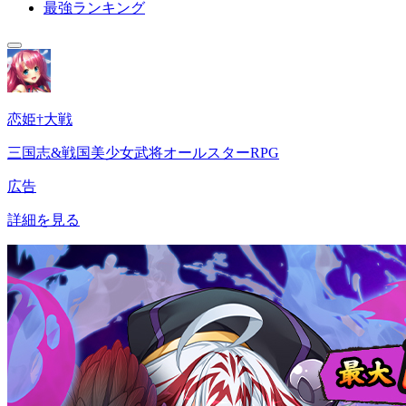
最強ランキング
恋姫†大戦
三国志&戦国美少女武将オールスターRPG
広告
詳細を見る