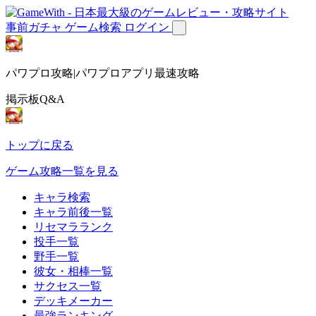
事前ガチャ
ゲーム検索
ログイン
パワプロ攻略|パワプロアプリ最速攻略
掲示板Q&A
トップに戻る
ゲーム攻略一覧を見る
キャラ検索
キャラ前後一覧
リセマラランク
投手一覧
野手一覧
彼女・相棒一覧
サクセス一覧
デッキメーカー
最強ランキング