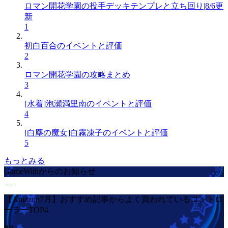
ロマン開花学園の投手デッキテンプレと立ち回り|8/6更
新
1
初白百合のイベントと評価
2
ロマン開花学園の攻略まとめ
3
[水着]泡瀬満里南のイベントと評価
4
[白塵の魔女]白霧凍子のイベントと評価
5
もっとみる
GameWithからのお知らせ
【Amazon7月】おすすめ記事からよく買われているコントロ
ーラーTOP4