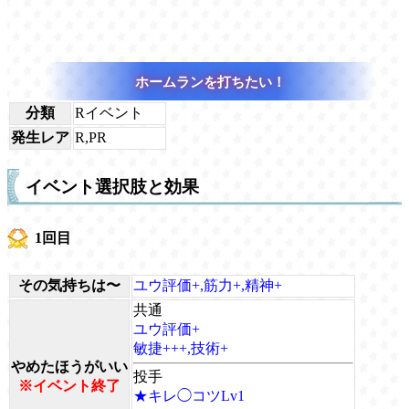
ホームランを打ちたい！
分類
Rイベント
発生レア
R,PR
イベント選択肢と効果
1回目
その気持ちは〜
ユウ評価+,筋力+,精神+
共通
ユウ評価+
敏捷+++,技術+
やめたほうがいい
投手
※イベント終了
★キレ◯コツLv1