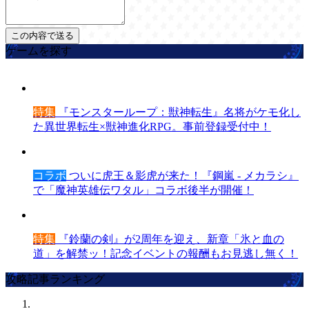
ゲームを探す
特集
『モンスターループ：獣神転生』名将がケモ化し
た異世界転生×獣神進化RPG。事前登録受付中！
コラボ
ついに虎王＆影虎が来た！『鋼嵐 - メカラシ』
で「魔神英雄伝ワタル」コラボ後半が開催！
特集
『鈴蘭の剣』が2周年を迎え、新章「氷と血の
道」を解禁ッ！記念イベントの報酬もお見逃し無く！
攻略記事ランキング