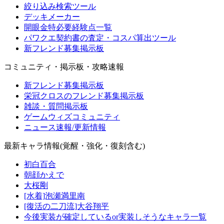
絞り込み検索ツール
デッキメーカー
開眼金特必要経験点一覧
パワクエ契約書の査定・コスパ算出ツール
新フレンド募集掲示板
コミュニティ・掲示板・攻略速報
新フレンド募集掲示板
栄冠クロスのフレンド募集掲示板
雑談・質問掲示板
ゲームウィズコミュニティ
ニュース速報/更新情報
最新キャラ情報(覚醒・強化・復刻含む)
初白百合
朝顔かえで
大桜剛
[水着]泡瀬満里南
[復活の二刀流]大谷翔平
今後実装が確定しているor実装しそうなキャラ一覧