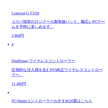
Logicool G F310r
コスパ抜群のロジクール製有線パッド。幅広いPCゲー
ムを手軽に楽しめます。
2,860円
4
DualSense ワイヤレスコントローラー
圧倒的な没入感を生むPS5純正ワイヤレスコントロー
ラー。
11,480円
PC/Steamコントローラーおすすめ20選はこちら