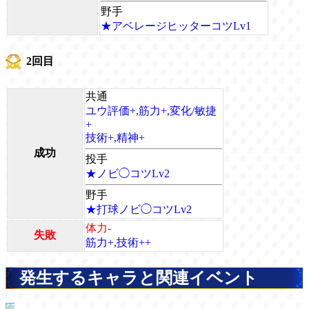
野手
★アベレージヒッターコツLv1
2回目
共通
ユウ評価+,筋力+,変化/敏捷
+
技術+,精神+
成功
投手
★ノビ◯コツLv2
野手
★打球ノビ◯コツLv2
体力-
失敗
筋力+,技術++
発生するキャラと関連イベント