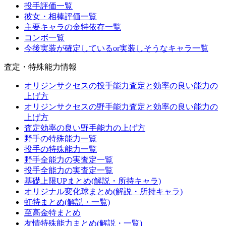
投手評価一覧
彼女・相棒評価一覧
主要キャラの金特依存一覧
コンボ一覧
今後実装が確定しているor実装しそうなキャラ一覧
査定・特殊能力情報
オリジンサクセスの投手能力査定と効率の良い能力の
上げ方
オリジンサクセスの野手能力査定と効率の良い能力の
上げ方
査定効率の良い野手能力の上げ方
野手の特殊能力一覧
投手の特殊能力一覧
野手全能力の実査定一覧
投手全能力の実査定一覧
基礎上限UPまとめ(解説・所持キャラ)
オリジナル変化球まとめ(解説・所持キャラ)
虹特まとめ(解説・一覧)
至高金特まとめ
友情特殊能力まとめ(解説・一覧)