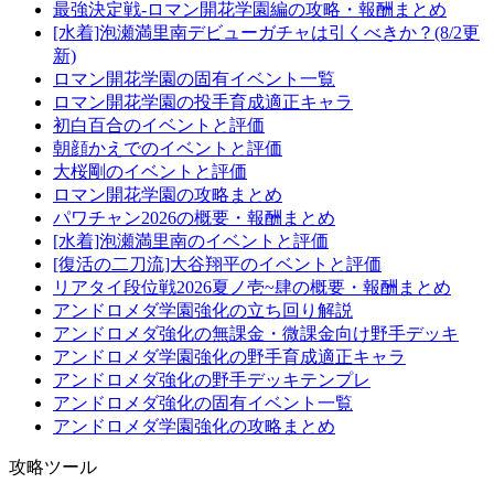
最強決定戦-ロマン開花学園編の攻略・報酬まとめ
[水着]泡瀬満里南デビューガチャは引くべきか？(8/2更
新)
ロマン開花学園の固有イベント一覧
ロマン開花学園の投手育成適正キャラ
初白百合のイベントと評価
朝顔かえでのイベントと評価
大桜剛のイベントと評価
ロマン開花学園の攻略まとめ
パワチャン2026の概要・報酬まとめ
[水着]泡瀬満里南のイベントと評価
[復活の二刀流]大谷翔平のイベントと評価
リアタイ段位戦2026夏ノ壱~肆の概要・報酬まとめ
アンドロメダ学園強化の立ち回り解説
アンドロメダ強化の無課金・微課金向け野手デッキ
アンドロメダ学園強化の野手育成適正キャラ
アンドロメダ強化の野手デッキテンプレ
アンドロメダ強化の固有イベント一覧
アンドロメダ学園強化の攻略まとめ
攻略ツール