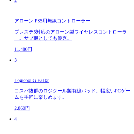
2
アローン PS5用無線コントローラー
プレステ5対応のアローン製ワイヤレスコントローラ
ー。サブ機としても優秀。
11,480円
3
Logicool G F310r
コスパ抜群のロジクール製有線パッド。幅広いPCゲー
ムを手軽に楽しめます。
2,860円
4