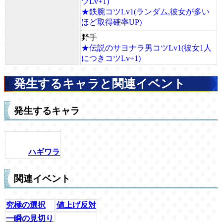
ツLv+1)
★鉄腕コツLv1(ランダム,彼女が多い
ほど取得確率UP)
野手
★伝説のサヨナラ男コツLv1(彼女1人
につきコツLv+1)
発生するキャラと関連イベント
発生するキャラ
ハギワラ
関連イベント
究極の選択
値上げ反対
一瞬の見切り