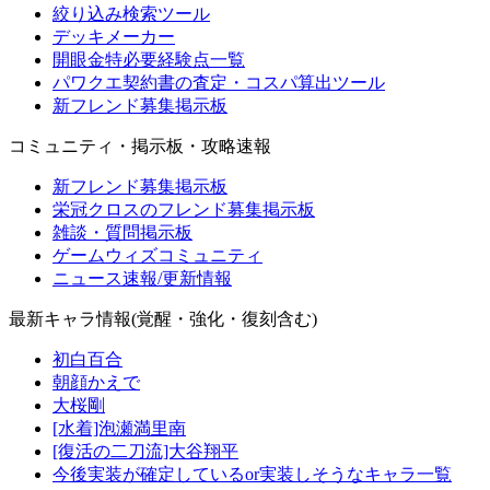
絞り込み検索ツール
デッキメーカー
開眼金特必要経験点一覧
パワクエ契約書の査定・コスパ算出ツール
新フレンド募集掲示板
コミュニティ・掲示板・攻略速報
新フレンド募集掲示板
栄冠クロスのフレンド募集掲示板
雑談・質問掲示板
ゲームウィズコミュニティ
ニュース速報/更新情報
最新キャラ情報(覚醒・強化・復刻含む)
初白百合
朝顔かえで
大桜剛
[水着]泡瀬満里南
[復活の二刀流]大谷翔平
今後実装が確定しているor実装しそうなキャラ一覧