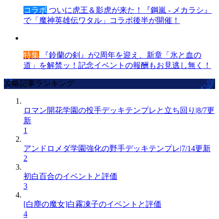
コラボ
ついに虎王＆影虎が来た！『鋼嵐 - メカラシ』
で「魔神英雄伝ワタル」コラボ後半が開催！
特集
『鈴蘭の剣』が2周年を迎え、新章「氷と血の
道」を解禁ッ！記念イベントの報酬もお見逃し無く！
攻略記事ランキング
ロマン開花学園の投手デッキテンプレと立ち回り|8/7更
新
1
アンドロメダ学園強化の野手デッキテンプレ|7/14更新
2
初白百合のイベントと評価
3
[白塵の魔女]白霧凍子のイベントと評価
4