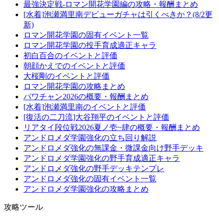
最強決定戦-ロマン開花学園編の攻略・報酬まとめ
[水着]泡瀬満里南デビューガチャは引くべきか？(8/2更
新)
ロマン開花学園の固有イベント一覧
ロマン開花学園の投手育成適正キャラ
初白百合のイベントと評価
朝顔かえでのイベントと評価
大桜剛のイベントと評価
ロマン開花学園の攻略まとめ
パワチャン2026の概要・報酬まとめ
[水着]泡瀬満里南のイベントと評価
[復活の二刀流]大谷翔平のイベントと評価
リアタイ段位戦2026夏ノ壱~肆の概要・報酬まとめ
アンドロメダ学園強化の立ち回り解説
アンドロメダ強化の無課金・微課金向け野手デッキ
アンドロメダ学園強化の野手育成適正キャラ
アンドロメダ強化の野手デッキテンプレ
アンドロメダ強化の固有イベント一覧
アンドロメダ学園強化の攻略まとめ
攻略ツール