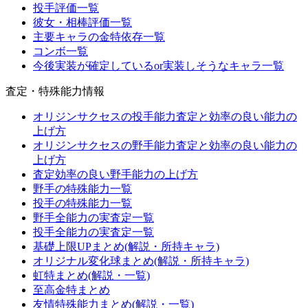
投手評価一覧
彼女・相棒評価一覧
主要キャラの金特依存一覧
コンボ一覧
今後実装が確定しているor実装しそうなキャラ一覧
査定・特殊能力情報
オリジンサクセスの投手能力査定と効率の良い能力の
上げ方
オリジンサクセスの野手能力査定と効率の良い能力の
上げ方
査定効率の良い野手能力の上げ方
野手の特殊能力一覧
投手の特殊能力一覧
野手全能力の実査定一覧
投手全能力の実査定一覧
基礎上限UPまとめ(解説・所持キャラ)
オリジナル変化球まとめ(解説・所持キャラ)
虹特まとめ(解説・一覧)
至高金特まとめ
友情特殊能力まとめ(解説・一覧)