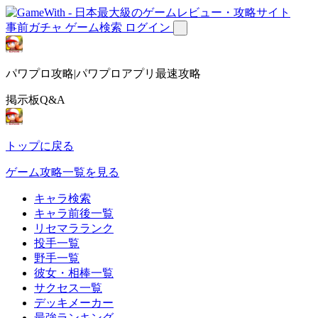
事前ガチャ
ゲーム検索
ログイン
パワプロ攻略|パワプロアプリ最速攻略
掲示板Q&A
トップに戻る
ゲーム攻略一覧を見る
キャラ検索
キャラ前後一覧
リセマラランク
投手一覧
野手一覧
彼女・相棒一覧
サクセス一覧
デッキメーカー
最強ランキング