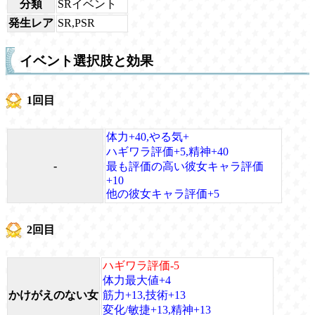
分類
SRイベント
発生レア
SR,PSR
イベント選択肢と効果
1回目
体力+40,やる気+
ハギワラ評価+5,精神+40
-
最も評価の高い彼女キャラ評価
+10
他の彼女キャラ評価+5
2回目
ハギワラ評価-5
体力最大値+4
かけがえのない女
筋力+13,技術+13
変化/敏捷+13,精神+13