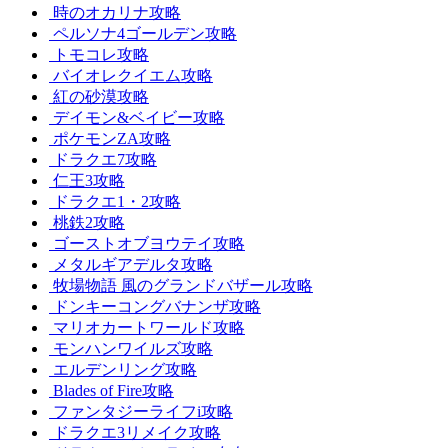
時のオカリナ攻略
ペルソナ4ゴールデン攻略
トモコレ攻略
バイオレクイエム攻略
紅の砂漠攻略
デイモン&ベイビー攻略
ポケモンZA攻略
ドラクエ7攻略
仁王3攻略
ドラクエ1・2攻略
桃鉄2攻略
ゴーストオブヨウテイ攻略
メタルギアデルタ攻略
牧場物語 風のグランドバザール攻略
ドンキーコングバナンザ攻略
マリオカートワールド攻略
モンハンワイルズ攻略
エルデンリング攻略
Blades of Fire攻略
ファンタジーライフi攻略
ドラクエ3リメイク攻略