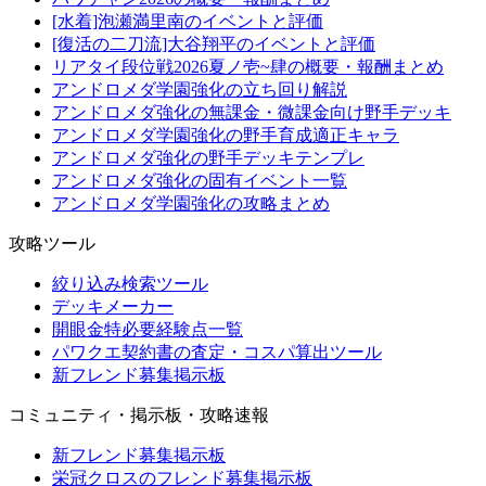
[水着]泡瀬満里南のイベントと評価
[復活の二刀流]大谷翔平のイベントと評価
リアタイ段位戦2026夏ノ壱~肆の概要・報酬まとめ
アンドロメダ学園強化の立ち回り解説
アンドロメダ強化の無課金・微課金向け野手デッキ
アンドロメダ学園強化の野手育成適正キャラ
アンドロメダ強化の野手デッキテンプレ
アンドロメダ強化の固有イベント一覧
アンドロメダ学園強化の攻略まとめ
攻略ツール
絞り込み検索ツール
デッキメーカー
開眼金特必要経験点一覧
パワクエ契約書の査定・コスパ算出ツール
新フレンド募集掲示板
コミュニティ・掲示板・攻略速報
新フレンド募集掲示板
栄冠クロスのフレンド募集掲示板