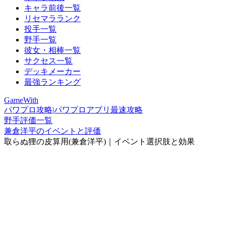
キャラ前後一覧
リセマラランク
投手一覧
野手一覧
彼女・相棒一覧
サクセス一覧
デッキメーカー
最強ランキング
GameWith
パワプロ攻略|パワプロアプリ最速攻略
野手評価一覧
兼倉洋平のイベントと評価
取らぬ狸の皮算用(兼倉洋平)｜イベント選択肢と効果