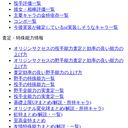
投手評価一覧
彼女・相棒評価一覧
主要キャラの金特依存一覧
コンボ一覧
今後実装が確定しているor実装しそうなキャラ一覧
査定・特殊能力情報
オリジンサクセスの投手能力査定と効率の良い能力の
上げ方
オリジンサクセスの野手能力査定と効率の良い能力の
上げ方
査定効率の良い野手能力の上げ方
野手の特殊能力一覧
投手の特殊能力一覧
野手全能力の実査定一覧
投手全能力の実査定一覧
基礎上限UPまとめ(解説・所持キャラ)
オリジナル変化球まとめ(解説・所持キャラ)
虹特まとめ(解説・一覧)
至高金特まとめ
友情特殊能力まとめ(解説・一覧)