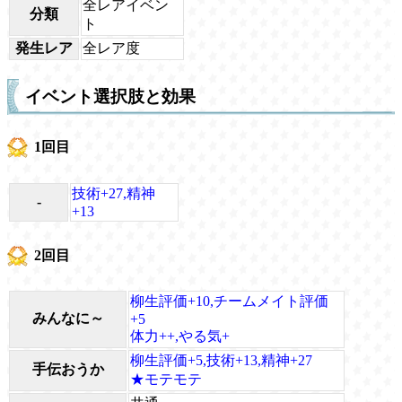
全レアイベン
分類
ト
発生レア
全レア度
イベント選択肢と効果
1回目
技術+27,精神
-
+13
2回目
柳生評価+10,チームメイト評価
みんなに～
+5
体力++,やる気+
柳生評価+5,技術+13,精神+27
手伝おうか
★モテモテ