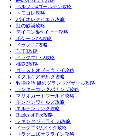
時のオカリナ攻略
ペルソナ4ゴールデン攻略
トモコレ攻略
バイオレクイエム攻略
紅の砂漠攻略
デイモン&ベイビー攻略
ポケモンZA攻略
ドラクエ7攻略
仁王3攻略
ドラクエ1・2攻略
桃鉄2攻略
ゴーストオブヨウテイ攻略
メタルギアデルタ攻略
牧場物語 風のグランドバザール攻略
ドンキーコングバナンザ攻略
マリオカートワールド攻略
モンハンワイルズ攻略
エルデンリング攻略
Blades of Fire攻略
ファンタジーライフi攻略
ドラクエ3リメイク攻略
ドラクエ10オフライン攻略