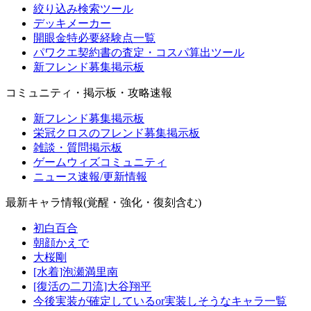
絞り込み検索ツール
デッキメーカー
開眼金特必要経験点一覧
パワクエ契約書の査定・コスパ算出ツール
新フレンド募集掲示板
コミュニティ・掲示板・攻略速報
新フレンド募集掲示板
栄冠クロスのフレンド募集掲示板
雑談・質問掲示板
ゲームウィズコミュニティ
ニュース速報/更新情報
最新キャラ情報(覚醒・強化・復刻含む)
初白百合
朝顔かえで
大桜剛
[水着]泡瀬満里南
[復活の二刀流]大谷翔平
今後実装が確定しているor実装しそうなキャラ一覧