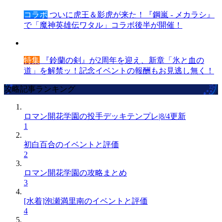
コラボ
ついに虎王＆影虎が来た！『鋼嵐 - メカラシ』
で「魔神英雄伝ワタル」コラボ後半が開催！
特集
『鈴蘭の剣』が2周年を迎え、新章「氷と血の
道」を解禁ッ！記念イベントの報酬もお見逃し無く！
攻略記事ランキング
ロマン開花学園の投手デッキテンプレ|8/4更新
1
初白百合のイベントと評価
2
ロマン開花学園の攻略まとめ
3
[水着]泡瀬満里南のイベントと評価
4