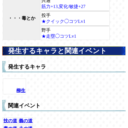
共通
筋力+13,変化/敏捷+27
投手
・・・毒とか
★クイック◯コツLv1
野手
★走塁◯コツLv1
発生するキャラと関連イベント
発生するキャラ
柳生
関連イベント
技の道
義の道