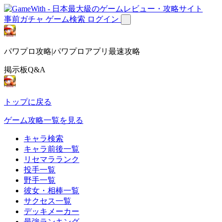
事前ガチャ
ゲーム検索
ログイン
パワプロ攻略|パワプロアプリ最速攻略
掲示板Q&A
トップに戻る
ゲーム攻略一覧を見る
キャラ検索
キャラ前後一覧
リセマラランク
投手一覧
野手一覧
彼女・相棒一覧
サクセス一覧
デッキメーカー
最強ランキング