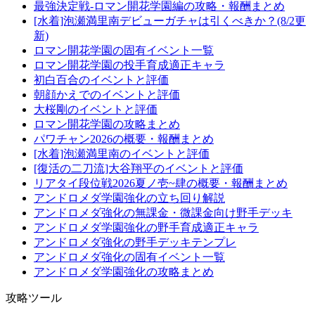
最強決定戦-ロマン開花学園編の攻略・報酬まとめ
[水着]泡瀬満里南デビューガチャは引くべきか？(8/2更
新)
ロマン開花学園の固有イベント一覧
ロマン開花学園の投手育成適正キャラ
初白百合のイベントと評価
朝顔かえでのイベントと評価
大桜剛のイベントと評価
ロマン開花学園の攻略まとめ
パワチャン2026の概要・報酬まとめ
[水着]泡瀬満里南のイベントと評価
[復活の二刀流]大谷翔平のイベントと評価
リアタイ段位戦2026夏ノ壱~肆の概要・報酬まとめ
アンドロメダ学園強化の立ち回り解説
アンドロメダ強化の無課金・微課金向け野手デッキ
アンドロメダ学園強化の野手育成適正キャラ
アンドロメダ強化の野手デッキテンプレ
アンドロメダ強化の固有イベント一覧
アンドロメダ学園強化の攻略まとめ
攻略ツール