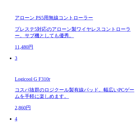
アローン PS5用無線コントローラー
プレステ5対応のアローン製ワイヤレスコントローラ
ー。サブ機としても優秀。
11,480円
3
Logicool G F310r
コスパ抜群のロジクール製有線パッド。幅広いPCゲー
ムを手軽に楽しめます。
2,860円
4