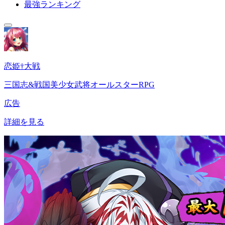
最強ランキング
恋姫†大戦
三国志&戦国美少女武将オールスターRPG
広告
詳細を見る