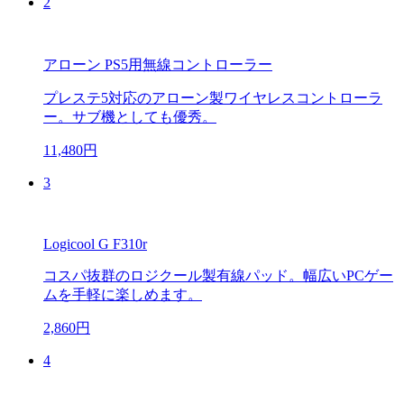
2
アローン PS5用無線コントローラー
プレステ5対応のアローン製ワイヤレスコントローラ
ー。サブ機としても優秀。
11,480円
3
Logicool G F310r
コスパ抜群のロジクール製有線パッド。幅広いPCゲー
ムを手軽に楽しめます。
2,860円
4