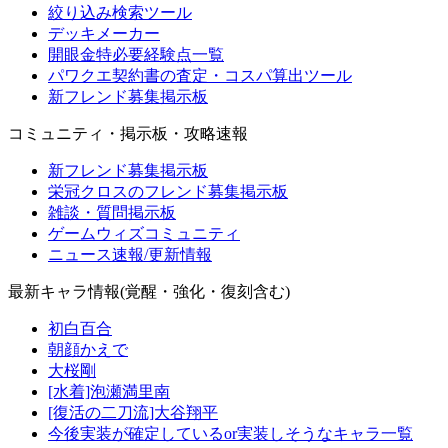
絞り込み検索ツール
デッキメーカー
開眼金特必要経験点一覧
パワクエ契約書の査定・コスパ算出ツール
新フレンド募集掲示板
コミュニティ・掲示板・攻略速報
新フレンド募集掲示板
栄冠クロスのフレンド募集掲示板
雑談・質問掲示板
ゲームウィズコミュニティ
ニュース速報/更新情報
最新キャラ情報(覚醒・強化・復刻含む)
初白百合
朝顔かえで
大桜剛
[水着]泡瀬満里南
[復活の二刀流]大谷翔平
今後実装が確定しているor実装しそうなキャラ一覧