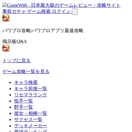
事前ガチャ
ゲーム検索
ログイン
パワプロ攻略|パワプロアプリ最速攻略
掲示板Q&A
トップに戻る
ゲーム攻略一覧を見る
キャラ検索
キャラ前後一覧
リセマラランク
投手一覧
野手一覧
彼女・相棒一覧
サクセス一覧
デッキメーカー
最強ランキング