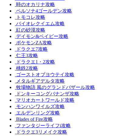
時のオカリナ攻略
ペルソナ4ゴールデン攻略
トモコレ攻略
バイオレクイエム攻略
紅の砂漠攻略
デイモン&ベイビー攻略
ポケモンZA攻略
ドラクエ7攻略
仁王3攻略
ドラクエ1・2攻略
桃鉄2攻略
ゴーストオブヨウテイ攻略
メタルギアデルタ攻略
牧場物語 風のグランドバザール攻略
ドンキーコングバナンザ攻略
マリオカートワールド攻略
モンハンワイルズ攻略
エルデンリング攻略
Blades of Fire攻略
ファンタジーライフi攻略
ドラクエ3リメイク攻略