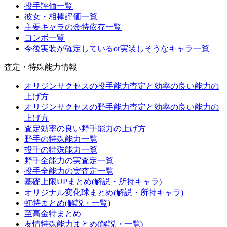
投手評価一覧
彼女・相棒評価一覧
主要キャラの金特依存一覧
コンボ一覧
今後実装が確定しているor実装しそうなキャラ一覧
査定・特殊能力情報
オリジンサクセスの投手能力査定と効率の良い能力の
上げ方
オリジンサクセスの野手能力査定と効率の良い能力の
上げ方
査定効率の良い野手能力の上げ方
野手の特殊能力一覧
投手の特殊能力一覧
野手全能力の実査定一覧
投手全能力の実査定一覧
基礎上限UPまとめ(解説・所持キャラ)
オリジナル変化球まとめ(解説・所持キャラ)
虹特まとめ(解説・一覧)
至高金特まとめ
友情特殊能力まとめ(解説・一覧)