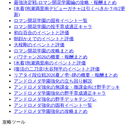
最強決定戦-ロマン開花学園編の攻略・報酬まとめ
[水着]泡瀬満里南デビューガチャは引くべきか？(8/2更
新)
ロマン開花学園の固有イベント一覧
ロマン開花学園の投手育成適正キャラ
初白百合のイベントと評価
朝顔かえでのイベントと評価
大桜剛のイベントと評価
ロマン開花学園の攻略まとめ
パワチャン2026の概要・報酬まとめ
[水着]泡瀬満里南のイベントと評価
[復活の二刀流]大谷翔平のイベントと評価
リアタイ段位戦2026夏ノ壱~肆の概要・報酬まとめ
アンドロメダ学園強化の立ち回り解説
アンドロメダ強化の無課金・微課金向け野手デッキ
アンドロメダ学園強化の野手育成適正キャラ
アンドロメダ強化の野手デッキテンプレ
アンドロメダ強化の固有イベント一覧
アンドロメダ学園強化の攻略まとめ
攻略ツール