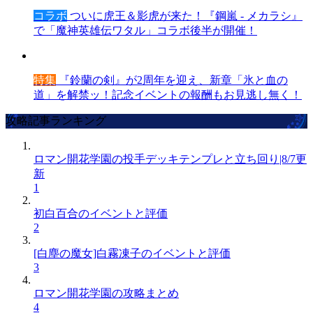
コラボ
ついに虎王＆影虎が来た！『鋼嵐 - メカラシ』
で「魔神英雄伝ワタル」コラボ後半が開催！
特集
『鈴蘭の剣』が2周年を迎え、新章「氷と血の
道」を解禁ッ！記念イベントの報酬もお見逃し無く！
攻略記事ランキング
ロマン開花学園の投手デッキテンプレと立ち回り|8/7更
新
1
初白百合のイベントと評価
2
[白塵の魔女]白霧凍子のイベントと評価
3
ロマン開花学園の攻略まとめ
4