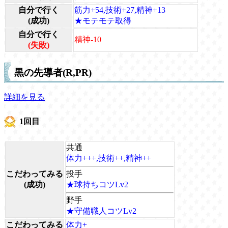
自分で行く
筋力+54,技術+27,精神+13
(成功)
★モテモテ取得
自分で行く
精神-10
(失敗)
黒の先導者(R,PR)
詳細を見る
1回目
共通
体力+++,技術++,精神++
こだわってみる
投手
(成功)
★球持ちコツLv2
野手
★守備職人コツLv2
こだわってみる
体力+