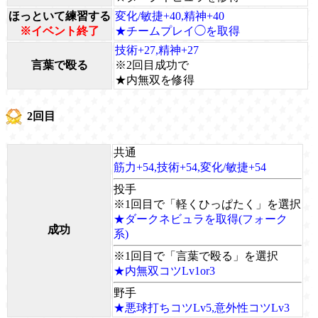
ほっといて練習する
変化/敏捷+40,精神+40
※イベント終了
★チームプレイ◯を取得
技術+27,精神+27
言葉で殴る
※2回目成功で
★内無双を修得
2回目
共通
筋力+54,技術+54,変化/敏捷+54
投手
※1回目で「軽くひっぱたく」を選択
★ダークネビュラを取得(フォーク
成功
系)
※1回目で「言葉で殴る」を選択
★内無双コツLv1or3
野手
★悪球打ちコツLv5,意外性コツLv3