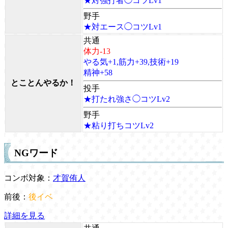
★対強打者◯コツLv1
野手
★対エース◯コツLv1
共通
体力-13
やる気+1,筋力+39,技術+19
精神+58
とことんやるか！
投手
★打たれ強さ◯コツLv2
野手
★粘り打ちコツLv2
NGワード
コンボ対象：
才賀侑人
前後：
後イベ
詳細を見る