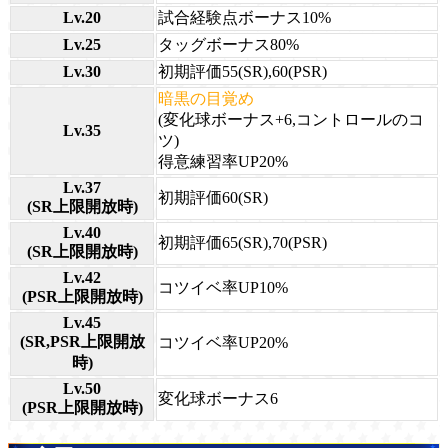
Lv.20
試合経験点ボーナス10%
Lv.25
タッグボーナス80%
Lv.30
初期評価55(SR),60(PSR)
暗黒の目覚め
(変化球ボーナス+6,コントロールのコ
Lv.35
ツ)
得意練習率UP20%
Lv.37
初期評価60(SR)
(SR上限開放時)
Lv.40
初期評価65(SR),70(PSR)
(SR上限開放時)
Lv.42
コツイベ率UP10%
(PSR上限開放時)
Lv.45
(SR,PSR上限開放
コツイベ率UP20%
時)
Lv.50
変化球ボーナス6
(PSR上限開放時)