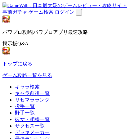
事前ガチャ
ゲーム検索
ログイン
パワプロ攻略|パワプロアプリ最速攻略
掲示板Q&A
トップに戻る
ゲーム攻略一覧を見る
キャラ検索
キャラ前後一覧
リセマラランク
投手一覧
野手一覧
彼女・相棒一覧
サクセス一覧
デッキメーカー
最強ランキング