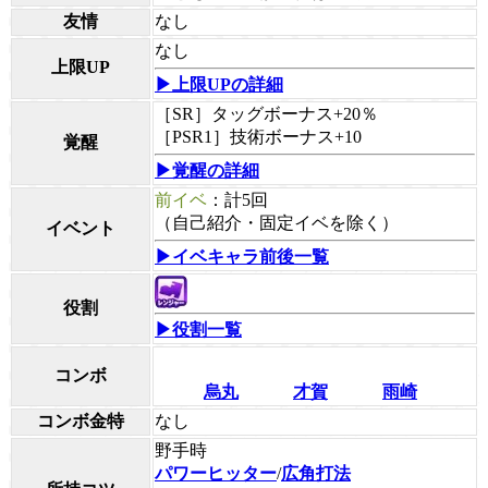
友情
なし
なし
上限UP
▶上限UPの詳細
［SR］タッグボーナス+20％
［PSR1］技術ボーナス+10
覚醒
▶覚醒の詳細
前イベ
：計5回
（自己紹介・固定イベを除く）
イベント
▶イベキャラ前後一覧
役割
▶役割一覧
コンボ
烏丸
才賀
雨崎
コンボ金特
なし
野手時
パワーヒッター
/
広角打法