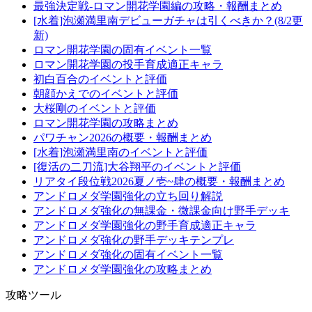
最強決定戦-ロマン開花学園編の攻略・報酬まとめ
[水着]泡瀬満里南デビューガチャは引くべきか？(8/2更
新)
ロマン開花学園の固有イベント一覧
ロマン開花学園の投手育成適正キャラ
初白百合のイベントと評価
朝顔かえでのイベントと評価
大桜剛のイベントと評価
ロマン開花学園の攻略まとめ
パワチャン2026の概要・報酬まとめ
[水着]泡瀬満里南のイベントと評価
[復活の二刀流]大谷翔平のイベントと評価
リアタイ段位戦2026夏ノ壱~肆の概要・報酬まとめ
アンドロメダ学園強化の立ち回り解説
アンドロメダ強化の無課金・微課金向け野手デッキ
アンドロメダ学園強化の野手育成適正キャラ
アンドロメダ強化の野手デッキテンプレ
アンドロメダ強化の固有イベント一覧
アンドロメダ学園強化の攻略まとめ
攻略ツール