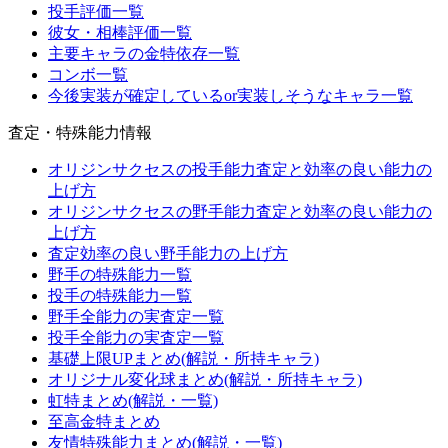
投手評価一覧
彼女・相棒評価一覧
主要キャラの金特依存一覧
コンボ一覧
今後実装が確定しているor実装しそうなキャラ一覧
査定・特殊能力情報
オリジンサクセスの投手能力査定と効率の良い能力の
上げ方
オリジンサクセスの野手能力査定と効率の良い能力の
上げ方
査定効率の良い野手能力の上げ方
野手の特殊能力一覧
投手の特殊能力一覧
野手全能力の実査定一覧
投手全能力の実査定一覧
基礎上限UPまとめ(解説・所持キャラ)
オリジナル変化球まとめ(解説・所持キャラ)
虹特まとめ(解説・一覧)
至高金特まとめ
友情特殊能力まとめ(解説・一覧)