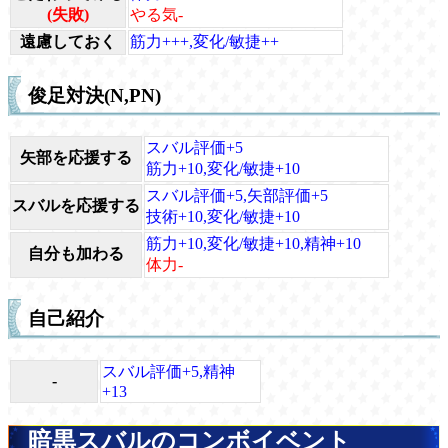
(失敗)
やる気-
遠慮しておく
筋力+++,変化/敏捷++
俊足対決(N,PN)
スバル評価+5
矢部を応援する
筋力+10,変化/敏捷+10
スバル評価+5,矢部評価+5
スバルを応援する
技術+10,変化/敏捷+10
筋力+10,変化/敏捷+10,精神+10
自分も加わる
体力-
自己紹介
スバル評価+5,精神
-
+13
暗黒スバルのコンボイベント