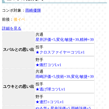
コンボ対象：
雨崎優輝
前後：
後イベ
詳細を見る
共通
星井評価+5,変化/敏捷+39,精神+39
投手
スバルとの思い出
★クロスファイヤーコツLv1
野手
★痛打コツLv1
共通
雨崎評価+5,技術+39,変化/敏捷+39
投手
ユウキとの思い出
★逃げ球コツLv1
野手
★連打○コツLv1
やる気+,星井評価+5,雨崎評価+5