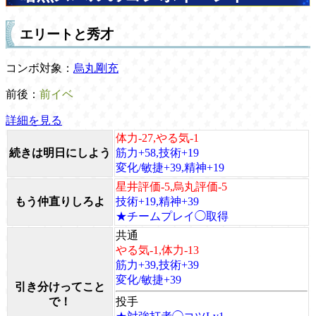
エリートと秀才
コンボ対象：
烏丸剛充
前後：
前イベ
詳細を見る
体力-27,やる気-1
続きは明日にしよう
筋力+58,技術+19
変化/敏捷+39,精神+19
星井評価-5,烏丸評価-5
もう仲直りしろよ
技術+19,精神+39
★チームプレイ◯取得
共通
やる気-1,体力-13
筋力+39,技術+39
変化/敏捷+39
引き分けってこと
で！
投手