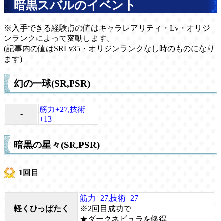
暗黒スバルのイベント
※入手できる経験点の値はキャラレアリティ・Lv・オリジ
ンランクによって変動します。
(記事内の値はSRLv35・オリジンランクなし時のものになり
ます)
幻の一球(SR,PSR)
筋力+27,技術
-
+13
暗黒の星々(SR,PSR)
1回目
筋力+27,技術+27
軽くひっぱたく
※2回目成功で
★ダークネビュラを修得