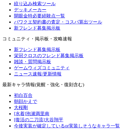
絞り込み検索ツール
デッキメーカー
開眼金特必要経験点一覧
パワクエ契約書の査定・コスパ算出ツール
新フレンド募集掲示板
コミュニティ・掲示板・攻略速報
新フレンド募集掲示板
栄冠クロスのフレンド募集掲示板
雑談・質問掲示板
ゲームウィズコミュニティ
ニュース速報/更新情報
最新キャラ情報(覚醒・強化・復刻含む)
初白百合
朝顔かえで
大桜剛
[水着]泡瀬満里南
[復活の二刀流]大谷翔平
今後実装が確定しているor実装しそうなキャラ一覧