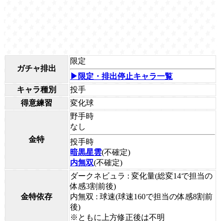
限定
ガチャ排出
▶限定・排出停止キャラ一覧
キャラ種別
投手
得意練習
変化球
野手時
なし
金特
投手時
暗黒星雲
(不確定)
内無双
(不確定)
ダークネビュラ : 変化量(総変14で担当の
体感3割前後)
金特依存
内無双 : 球速(球速160で担当の体感8割前
後)
※ともに上方修正後は不明