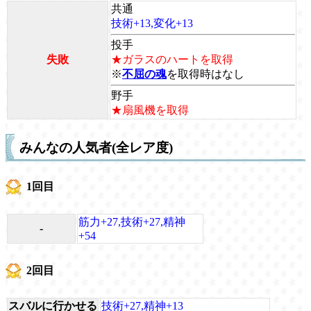
共通
技術+13,変化+13
投手
失敗
★ガラスのハートを取得
※
不屈の魂
を取得時はなし
野手
★扇風機を取得
みんなの人気者(全レア度)
1回目
筋力+27,技術+27,精神
-
+54
2回目
スバルに行かせる
技術+27,精神+13