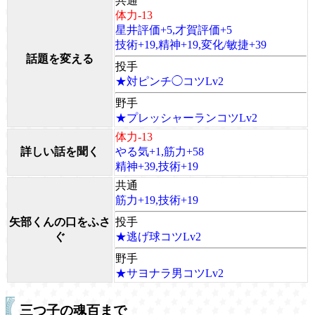
共通
体力-13
星井評価+5,才賀評価+5
技術+19,精神+19,変化/敏捷+39
話題を変える
投手
★対ピンチ◯コツLv2
野手
★プレッシャーランコツLv2
体力-13
詳しい話を聞く
やる気+1,筋力+58
精神+39,技術+19
共通
筋力+19,技術+19
矢部くんの口をふさ
投手
ぐ
★逃げ球コツLv2
野手
★サヨナラ男コツLv2
三つ子の魂百まで