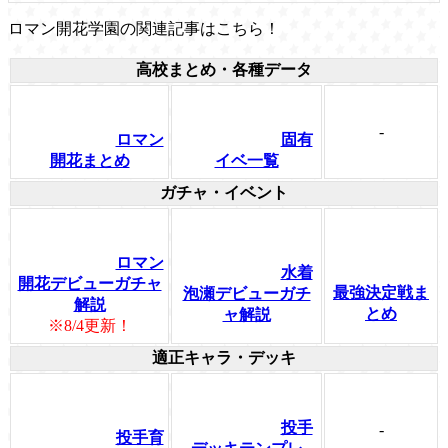
ロマン開花学園の関連記事はこちら！
高校まとめ・各種データ
-
ロマン
固有
開花まとめ
イベ一覧
ガチャ・イベント
ロマン
水着
開花デビューガチャ
最強決定戦ま
泡瀬デビューガチ
解説
とめ
ャ解説
※8/4更新！
適正キャラ・デッキ
投手
-
投手育