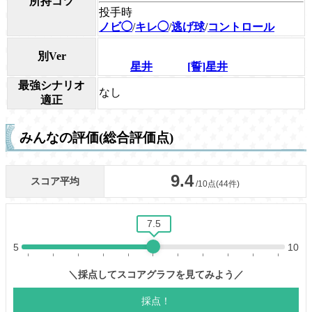
所持コツ
投手時
ノビ◯
/
キレ◯
/
逃げ球
/
コントロール
別Ver
星井
[誓]星井
最強シナリオ
なし
適正
みんなの評価(総合評価点)