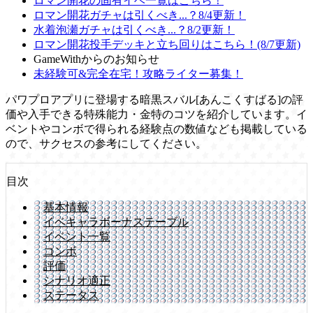
ロマン開花の固有イベ一覧はこちら！
ロマン開花ガチャは引くべき...？8/4更新！
水着泡瀬ガチャは引くべき...？8/2更新！
ロマン開花投手デッキと立ち回りはこちら！(8/7更新)
GameWithからのお知らせ
未経験可&完全在宅！攻略ライター募集！
パワプロアプリに登場する暗黒スバル[あんこくすばる]の評
価や入手できる特殊能力・金特のコツを紹介しています。イ
ベントやコンボで得られる経験点の数値なども掲載している
ので、サクセスの参考にしてください。
目次
基本情報
イベキャラボーナステーブル
イベント一覧
コンボ
評価
シナリオ適正
ステータス