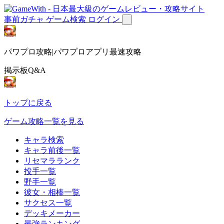
事前ガチャ
ゲーム検索
ログイン
パワプロ攻略|パワプロアプリ最速攻略
掲示板Q&A
トップに戻る
ゲーム攻略一覧を見る
キャラ検索
キャラ前後一覧
リセマラランク
投手一覧
野手一覧
彼女・相棒一覧
サクセス一覧
デッキメーカー
最強ランキング