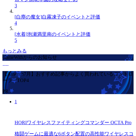
3
[白塵の魔女]白霧凍子のイベントと評価
4
[水着]泡瀬満里南のイベントと評価
5
もっとみる
GameWithからのお知らせ
【Amazon7月】おすすめ記事からよく買われているコントロ
ーラーTOP4
PR
1
HORIワイヤレスファイティングコマンダー OCTA Pro
格闘ゲームに最適な6ボタン配置の高性能ワイヤレスコ