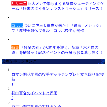
リリース
巨大メカで撃ちまくる爽快シューティングゲ
ーム『終末のタイタン：ラストラッシュ』リリース！
コラボ
ついに虎王＆影虎が来た！『鋼嵐 - メカラシ』
で「魔神英雄伝ワタル」コラボ後半が開催！
特集
『鈴蘭の剣』が2周年を迎え、新章「氷と血の
道」を解禁ッ！記念イベントの報酬もお見逃し無く！
攻略記事ランキング
ロマン開花学園の投手デッキテンプレと立ち回り|8/7更
新
1
初白百合のイベントと評価
2
ロマン開花学園の攻略まとめ