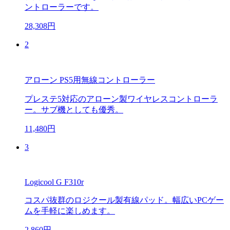
ントローラーです。
28,308円
2
アローン PS5用無線コントローラー
プレステ5対応のアローン製ワイヤレスコントローラ
ー。サブ機としても優秀。
11,480円
3
Logicool G F310r
コスパ抜群のロジクール製有線パッド。幅広いPCゲー
ムを手軽に楽しめます。
2,860円