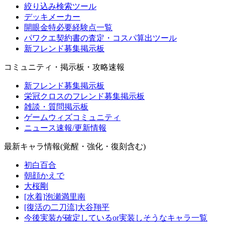
絞り込み検索ツール
デッキメーカー
開眼金特必要経験点一覧
パワクエ契約書の査定・コスパ算出ツール
新フレンド募集掲示板
コミュニティ・掲示板・攻略速報
新フレンド募集掲示板
栄冠クロスのフレンド募集掲示板
雑談・質問掲示板
ゲームウィズコミュニティ
ニュース速報/更新情報
最新キャラ情報(覚醒・強化・復刻含む)
初白百合
朝顔かえで
大桜剛
[水着]泡瀬満里南
[復活の二刀流]大谷翔平
今後実装が確定しているor実装しそうなキャラ一覧