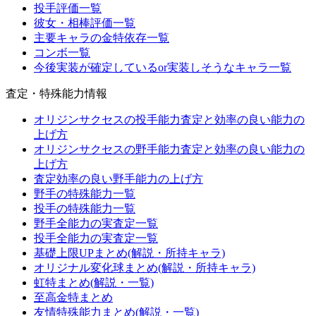
投手評価一覧
彼女・相棒評価一覧
主要キャラの金特依存一覧
コンボ一覧
今後実装が確定しているor実装しそうなキャラ一覧
査定・特殊能力情報
オリジンサクセスの投手能力査定と効率の良い能力の
上げ方
オリジンサクセスの野手能力査定と効率の良い能力の
上げ方
査定効率の良い野手能力の上げ方
野手の特殊能力一覧
投手の特殊能力一覧
野手全能力の実査定一覧
投手全能力の実査定一覧
基礎上限UPまとめ(解説・所持キャラ)
オリジナル変化球まとめ(解説・所持キャラ)
虹特まとめ(解説・一覧)
至高金特まとめ
友情特殊能力まとめ(解説・一覧)