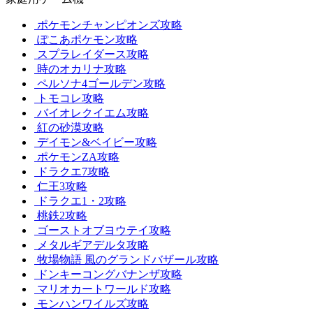
ポケモンチャンピオンズ攻略
ぽこあポケモン攻略
スプラレイダース攻略
時のオカリナ攻略
ペルソナ4ゴールデン攻略
トモコレ攻略
バイオレクイエム攻略
紅の砂漠攻略
デイモン&ベイビー攻略
ポケモンZA攻略
ドラクエ7攻略
仁王3攻略
ドラクエ1・2攻略
桃鉄2攻略
ゴーストオブヨウテイ攻略
メタルギアデルタ攻略
牧場物語 風のグランドバザール攻略
ドンキーコングバナンザ攻略
マリオカートワールド攻略
モンハンワイルズ攻略