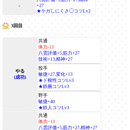
-
+27
★ケガしにくさ◯コツLv2
3回目
共通
体力-13
八雲評価+5,筋力+27
技術+13,精神+27
投手
やる
敏捷+27,変化+13
(成功)
★ド根性コツLv3
★鉄腕コツLv3
野手
敏捷+40
★鉄人コツLv3
共通
体力−13
八雲評価+5,筋力+27,精神+27