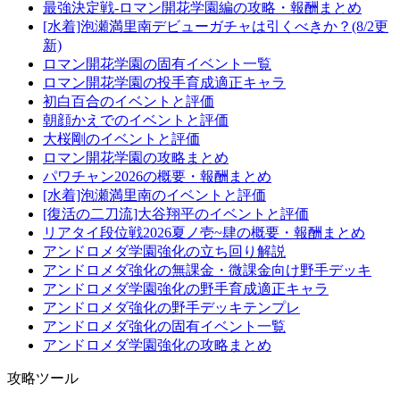
最強決定戦-ロマン開花学園編の攻略・報酬まとめ
[水着]泡瀬満里南デビューガチャは引くべきか？(8/2更
新)
ロマン開花学園の固有イベント一覧
ロマン開花学園の投手育成適正キャラ
初白百合のイベントと評価
朝顔かえでのイベントと評価
大桜剛のイベントと評価
ロマン開花学園の攻略まとめ
パワチャン2026の概要・報酬まとめ
[水着]泡瀬満里南のイベントと評価
[復活の二刀流]大谷翔平のイベントと評価
リアタイ段位戦2026夏ノ壱~肆の概要・報酬まとめ
アンドロメダ学園強化の立ち回り解説
アンドロメダ強化の無課金・微課金向け野手デッキ
アンドロメダ学園強化の野手育成適正キャラ
アンドロメダ強化の野手デッキテンプレ
アンドロメダ強化の固有イベント一覧
アンドロメダ学園強化の攻略まとめ
攻略ツール