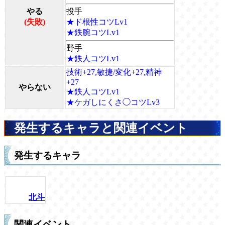
やる
投手
(失敗)
★ド根性コツLv1
★鉄腕コツLv1
野手
★鉄人コツLv1
技術+27,敏捷/変化+27,精神
+27
やらない
★鉄人コツLv1
★ケガしにくさ◯コツLv3
発生するキャラと関連イベント
発生するキャラ
北斗
関連イベント