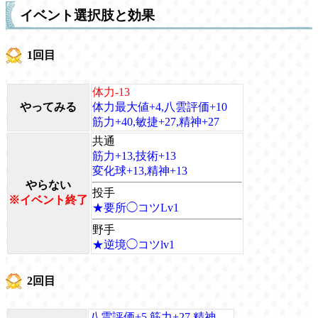
イベント選択肢と効果
1回目
体力-13
やってみる
体力最大値+4,八雲評価+10
筋力+40,敏捷+27,精神+27
共通
筋力+13,技術+13
変化球+13,精神+13
やらない
投手
※イベント終了
★要所◯コツLv1
野手
★逆境◯コツlv1
2回目
八雲評価+5,筋力+27,精神