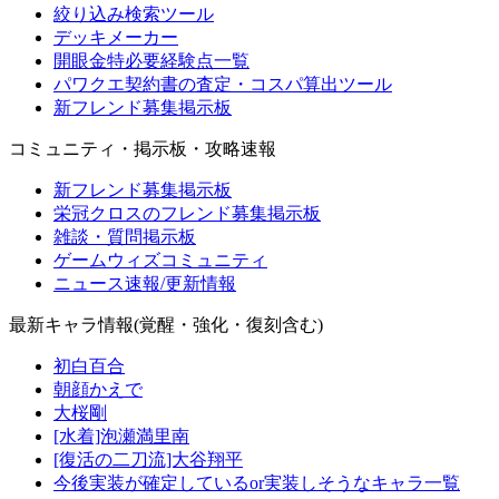
絞り込み検索ツール
デッキメーカー
開眼金特必要経験点一覧
パワクエ契約書の査定・コスパ算出ツール
新フレンド募集掲示板
コミュニティ・掲示板・攻略速報
新フレンド募集掲示板
栄冠クロスのフレンド募集掲示板
雑談・質問掲示板
ゲームウィズコミュニティ
ニュース速報/更新情報
最新キャラ情報(覚醒・強化・復刻含む)
初白百合
朝顔かえで
大桜剛
[水着]泡瀬満里南
[復活の二刀流]大谷翔平
今後実装が確定しているor実装しそうなキャラ一覧