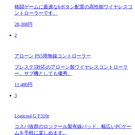
格闘ゲームに最適な6ボタン配置の高性能ワイヤレスコ
ントローラーです。
28,308円
2
アローン PS5用無線コントローラー
プレステ5対応のアローン製ワイヤレスコントローラ
ー。サブ機としても優秀。
11,480円
3
Logicool G F310r
コスパ抜群のロジクール製有線パッド。幅広いPCゲー
ムを手軽に楽しめます。