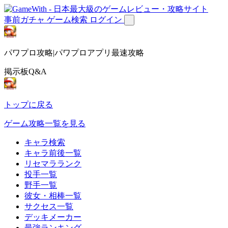
事前ガチャ
ゲーム検索
ログイン
パワプロ攻略|パワプロアプリ最速攻略
掲示板Q&A
トップに戻る
ゲーム攻略一覧を見る
キャラ検索
キャラ前後一覧
リセマラランク
投手一覧
野手一覧
彼女・相棒一覧
サクセス一覧
デッキメーカー
最強ランキング