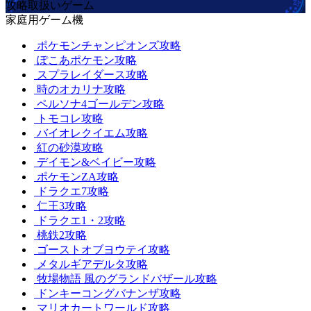
攻略取扱いゲーム
家庭用ゲーム機
ポケモンチャンピオンズ攻略
ぽこあポケモン攻略
スプラレイダース攻略
時のオカリナ攻略
ペルソナ4ゴールデン攻略
トモコレ攻略
バイオレクイエム攻略
紅の砂漠攻略
デイモン&ベイビー攻略
ポケモンZA攻略
ドラクエ7攻略
仁王3攻略
ドラクエ1・2攻略
桃鉄2攻略
ゴーストオブヨウテイ攻略
メタルギアデルタ攻略
牧場物語 風のグランドバザール攻略
ドンキーコングバナンザ攻略
マリオカートワールド攻略