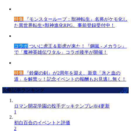
特集
『モンスターループ：獣神転生』名将がケモ化し
た異世界転生×獣神進化RPG。事前登録受付中！
コラボ
ついに虎王＆影虎が来た！『鋼嵐 - メカラシ』
で「魔神英雄伝ワタル」コラボ後半が開催！
特集
『鈴蘭の剣』が2周年を迎え、新章「氷と血の
道」を解禁ッ！記念イベントの報酬もお見逃し無く！
攻略記事ランキング
ロマン開花学園の投手デッキテンプレ|8/4更新
1
初白百合のイベントと評価
2