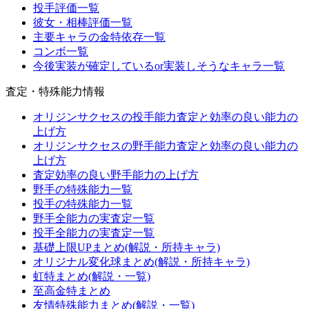
投手評価一覧
彼女・相棒評価一覧
主要キャラの金特依存一覧
コンボ一覧
今後実装が確定しているor実装しそうなキャラ一覧
査定・特殊能力情報
オリジンサクセスの投手能力査定と効率の良い能力の
上げ方
オリジンサクセスの野手能力査定と効率の良い能力の
上げ方
査定効率の良い野手能力の上げ方
野手の特殊能力一覧
投手の特殊能力一覧
野手全能力の実査定一覧
投手全能力の実査定一覧
基礎上限UPまとめ(解説・所持キャラ)
オリジナル変化球まとめ(解説・所持キャラ)
虹特まとめ(解説・一覧)
至高金特まとめ
友情特殊能力まとめ(解説・一覧)