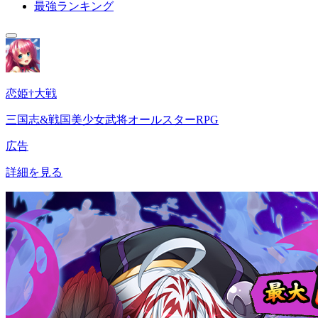
最強ランキング
恋姫†大戦
三国志&戦国美少女武将オールスターRPG
広告
詳細を見る