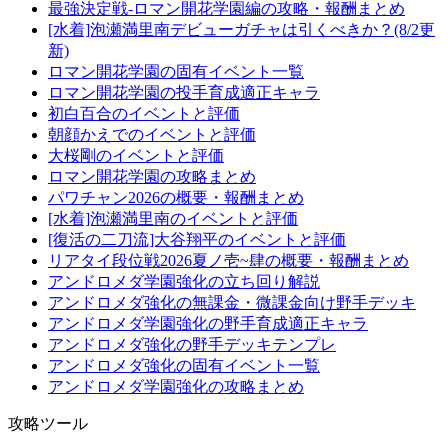
最強決定戦-ロマン開花学園編の攻略・報酬まとめ
[水着]泡瀬満里南デビューガチャは引くべきか？(8/2更
新)
ロマン開花学園の固有イベント一覧
ロマン開花学園の投手育成適正キャラ
初白百合のイベントと評価
朝顔かえでのイベントと評価
大桜剛のイベントと評価
ロマン開花学園の攻略まとめ
パワチャン2026の概要・報酬まとめ
[水着]泡瀬満里南のイベントと評価
[復活の二刀流]大谷翔平のイベントと評価
リアタイ段位戦2026夏ノ壱~肆の概要・報酬まとめ
アンドロメダ学園強化の立ち回り解説
アンドロメダ強化の無課金・微課金向け野手デッキ
アンドロメダ学園強化の野手育成適正キャラ
アンドロメダ強化の野手デッキテンプレ
アンドロメダ強化の固有イベント一覧
アンドロメダ学園強化の攻略まとめ
攻略ツール