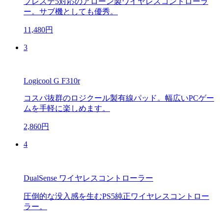
プレステ5対応のアローン製ワイヤレスコントローラ
ー。サブ機としても優秀。
11,480円
3
Logicool G F310r
コスパ抜群のロジクール製有線パッド。幅広いPCゲー
ムを手軽に楽しめます。
2,860円
4
DualSense ワイヤレスコントローラー
圧倒的な没入感を生むPS5純正ワイヤレスコントロー
ラー。