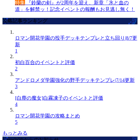
特集
『鈴蘭の剣』が2周年を迎え、新章「氷と血の
道」を解禁ッ！記念イベントの報酬もお見逃し無く！
攻略記事ランキング
ロマン開花学園の投手デッキテンプレと立ち回り|8/7更
新
1
初白百合のイベントと評価
2
アンドロメダ学園強化の野手デッキテンプレ|7/14更新
3
[白塵の魔女]白霧凍子のイベントと評価
4
ロマン開花学園の攻略まとめ
5
もっとみる
GameWithからのお知らせ