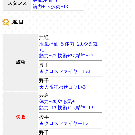
浪風評価+5
スタンス
筋力+13,技術+13
3回目
共通
浪風評価+5,体力+20,やる気
+1
筋力+27,技術+27,精神+27
成功
投手
★クロスファイヤーLv3
野手
★大番狂わせコツLv3
共通
体力+20,やる気+1
筋力+13,技術+13,精神+13
失敗
投手
★クロスファイヤーLv1
野手