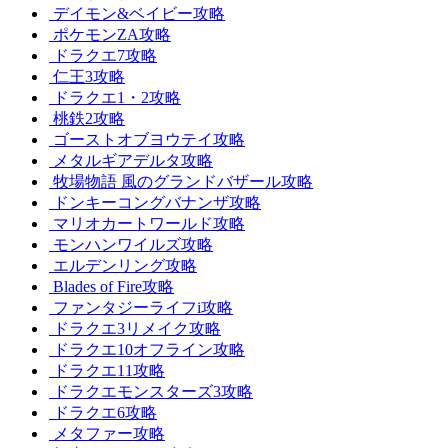
デイモン&ベイビー攻略
ポケモンZA攻略
ドラクエ7攻略
仁王3攻略
ドラクエ1・2攻略
桃鉄2攻略
ゴーストオブヨウテイ攻略
メタルギアデルタ攻略
牧場物語 風のグランドバザール攻略
ドンキーコングバナンザ攻略
マリオカートワールド攻略
モンハンワイルズ攻略
エルデンリング攻略
Blades of Fire攻略
ファンタジーライフi攻略
ドラクエ3リメイク攻略
ドラクエ10オフライン攻略
ドラクエ11攻略
ドラクエモンスターズ3攻略
ドラクエ6攻略
メタファー攻略