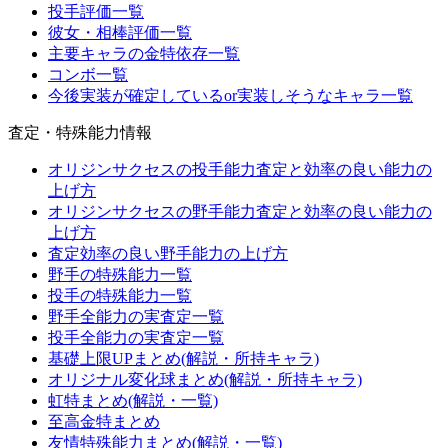
投手評価一覧
彼女・相棒評価一覧
主要キャラの金特依存一覧
コンボ一覧
今後実装が確定しているor実装しそうなキャラ一覧
査定・特殊能力情報
オリジンサクセスの投手能力査定と効率の良い能力の
上げ方
オリジンサクセスの野手能力査定と効率の良い能力の
上げ方
査定効率の良い野手能力の上げ方
野手の特殊能力一覧
投手の特殊能力一覧
野手全能力の実査定一覧
投手全能力の実査定一覧
基礎上限UPまとめ(解説・所持キャラ)
オリジナル変化球まとめ(解説・所持キャラ)
虹特まとめ(解説・一覧)
至高金特まとめ
友情特殊能力まとめ(解説・一覧)