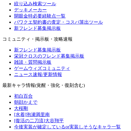
絞り込み検索ツール
デッキメーカー
開眼金特必要経験点一覧
パワクエ契約書の査定・コスパ算出ツール
新フレンド募集掲示板
コミュニティ・掲示板・攻略速報
新フレンド募集掲示板
栄冠クロスのフレンド募集掲示板
雑談・質問掲示板
ゲームウィズコミュニティ
ニュース速報/更新情報
最新キャラ情報(覚醒・強化・復刻含む)
初白百合
朝顔かえで
大桜剛
[水着]泡瀬満里南
[復活の二刀流]大谷翔平
今後実装が確定しているor実装しそうなキャラ一覧