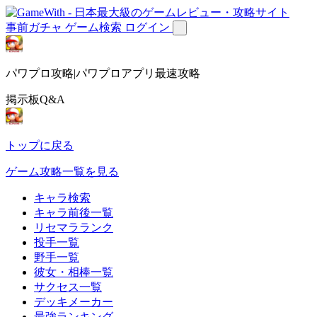
事前ガチャ
ゲーム検索
ログイン
パワプロ攻略|パワプロアプリ最速攻略
掲示板Q&A
トップに戻る
ゲーム攻略一覧を見る
キャラ検索
キャラ前後一覧
リセマラランク
投手一覧
野手一覧
彼女・相棒一覧
サクセス一覧
デッキメーカー
最強ランキング