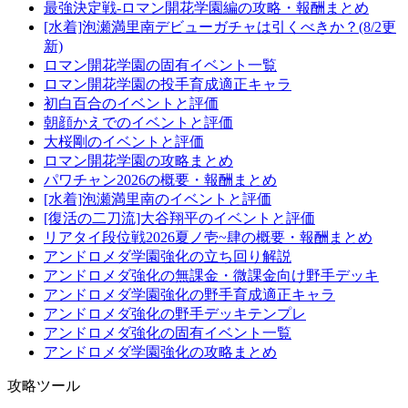
最強決定戦-ロマン開花学園編の攻略・報酬まとめ
[水着]泡瀬満里南デビューガチャは引くべきか？(8/2更
新)
ロマン開花学園の固有イベント一覧
ロマン開花学園の投手育成適正キャラ
初白百合のイベントと評価
朝顔かえでのイベントと評価
大桜剛のイベントと評価
ロマン開花学園の攻略まとめ
パワチャン2026の概要・報酬まとめ
[水着]泡瀬満里南のイベントと評価
[復活の二刀流]大谷翔平のイベントと評価
リアタイ段位戦2026夏ノ壱~肆の概要・報酬まとめ
アンドロメダ学園強化の立ち回り解説
アンドロメダ強化の無課金・微課金向け野手デッキ
アンドロメダ学園強化の野手育成適正キャラ
アンドロメダ強化の野手デッキテンプレ
アンドロメダ強化の固有イベント一覧
アンドロメダ学園強化の攻略まとめ
攻略ツール