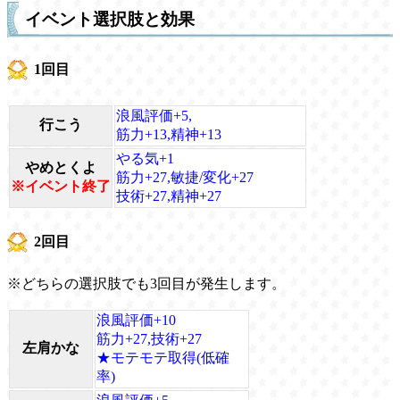
イベント選択肢と効果
1回目
浪風評価+5,
行こう
筋力+13,精神+13
やる気+1
やめとくよ
筋力+27,敏捷/変化+27
※イベント終了
技術+27,精神+27
2回目
※どちらの選択肢でも3回目が発生します。
浪風評価+10
筋力+27,技術+27
左肩かな
★モテモテ取得(低確
率)