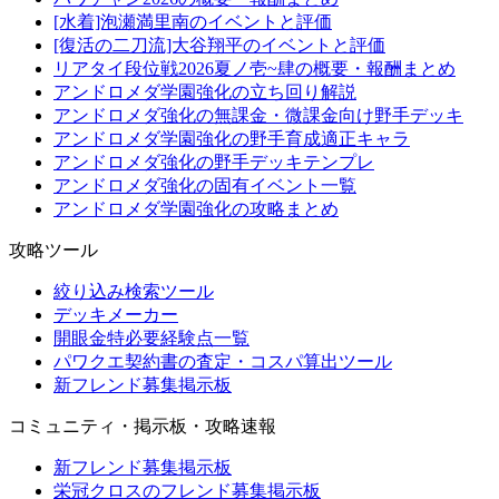
[水着]泡瀬満里南のイベントと評価
[復活の二刀流]大谷翔平のイベントと評価
リアタイ段位戦2026夏ノ壱~肆の概要・報酬まとめ
アンドロメダ学園強化の立ち回り解説
アンドロメダ強化の無課金・微課金向け野手デッキ
アンドロメダ学園強化の野手育成適正キャラ
アンドロメダ強化の野手デッキテンプレ
アンドロメダ強化の固有イベント一覧
アンドロメダ学園強化の攻略まとめ
攻略ツール
絞り込み検索ツール
デッキメーカー
開眼金特必要経験点一覧
パワクエ契約書の査定・コスパ算出ツール
新フレンド募集掲示板
コミュニティ・掲示板・攻略速報
新フレンド募集掲示板
栄冠クロスのフレンド募集掲示板