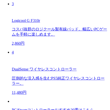
3
Logicool G F310r
コスパ抜群のロジクール製有線パッド。幅広いPCゲー
ムを手軽に楽しめます。
2,860円
4
DualSense ワイヤレスコントローラー
圧倒的な没入感を生むPS5純正ワイヤレスコントロー
ラー。
11,480円
PC/Steamコントローラーおすすめ20選はこちら