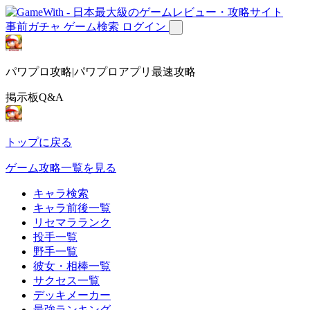
事前ガチャ
ゲーム検索
ログイン
パワプロ攻略|パワプロアプリ最速攻略
掲示板Q&A
トップに戻る
ゲーム攻略一覧を見る
キャラ検索
キャラ前後一覧
リセマラランク
投手一覧
野手一覧
彼女・相棒一覧
サクセス一覧
デッキメーカー
最強ランキング