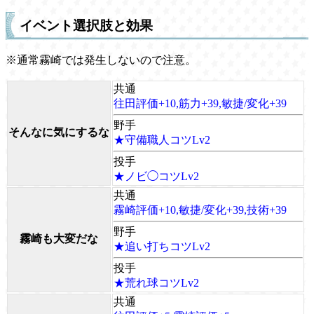
イベント選択肢と効果
※通常霧崎では発生しないので注意。
共通
往田評価+10,筋力+39,敏捷/変化+39
野手
そんなに気にするな
★守備職人コツLv2
投手
★ノビ◯コツLv2
共通
霧崎評価+10,敏捷/変化+39,技術+39
野手
霧崎も大変だな
★追い打ちコツLv2
投手
★荒れ球コツLv2
共通