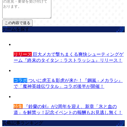
ゲームを探す
リリース
巨大メカで撃ちまくる爽快シューティングゲ
ーム『終末のタイタン：ラストラッシュ』リリース！
コラボ
ついに虎王＆影虎が来た！『鋼嵐 - メカラシ』
で「魔神英雄伝ワタル」コラボ後半が開催！
特集
『鈴蘭の剣』が2周年を迎え、新章「氷と血の
道」を解禁ッ！記念イベントの報酬もお見逃し無く！
攻略記事ランキング