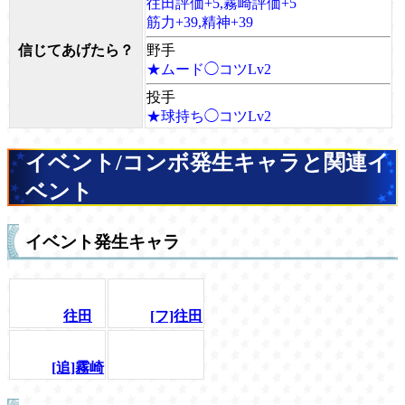
往田評価+5,霧崎評価+5
筋力+39,精神+39
信じてあげたら？
野手
★ムード◯コツLv2
投手
★球持ち◯コツLv2
イベント/コンボ発生キャラと関連イ
ベント
イベント発生キャラ
往田
[フ]往田
[追]霧崎