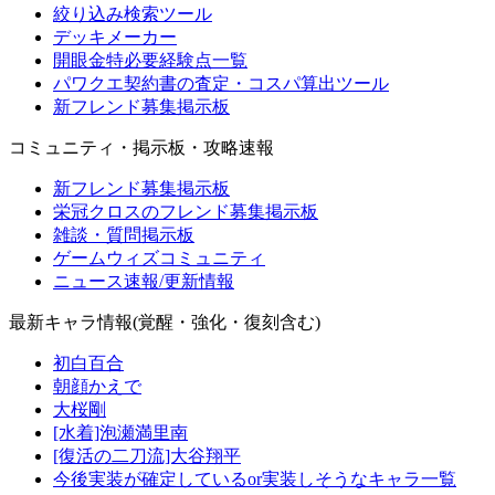
絞り込み検索ツール
デッキメーカー
開眼金特必要経験点一覧
パワクエ契約書の査定・コスパ算出ツール
新フレンド募集掲示板
コミュニティ・掲示板・攻略速報
新フレンド募集掲示板
栄冠クロスのフレンド募集掲示板
雑談・質問掲示板
ゲームウィズコミュニティ
ニュース速報/更新情報
最新キャラ情報(覚醒・強化・復刻含む)
初白百合
朝顔かえで
大桜剛
[水着]泡瀬満里南
[復活の二刀流]大谷翔平
今後実装が確定しているor実装しそうなキャラ一覧