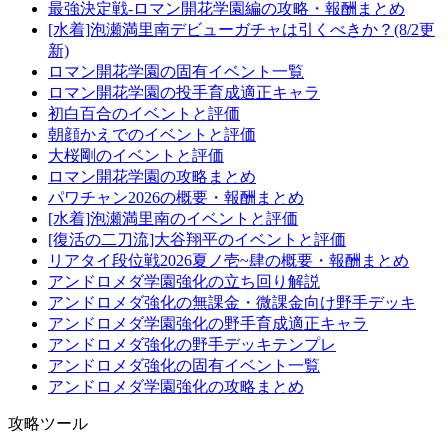
最強決定戦-ロマン開花学園編の攻略・報酬まとめ
[水着]泡瀬満里南デビューガチャは引くべきか？(8/2更
新)
ロマン開花学園の固有イベント一覧
ロマン開花学園の投手育成適正キャラ
初白百合のイベントと評価
朝顔かえでのイベントと評価
大桜剛のイベントと評価
ロマン開花学園の攻略まとめ
パワチャン2026の概要・報酬まとめ
[水着]泡瀬満里南のイベントと評価
[復活の二刀流]大谷翔平のイベントと評価
リアタイ段位戦2026夏ノ壱~肆の概要・報酬まとめ
アンドロメダ学園強化の立ち回り解説
アンドロメダ強化の無課金・微課金向け野手デッキ
アンドロメダ学園強化の野手育成適正キャラ
アンドロメダ強化の野手デッキテンプレ
アンドロメダ強化の固有イベント一覧
アンドロメダ学園強化の攻略まとめ
攻略ツール