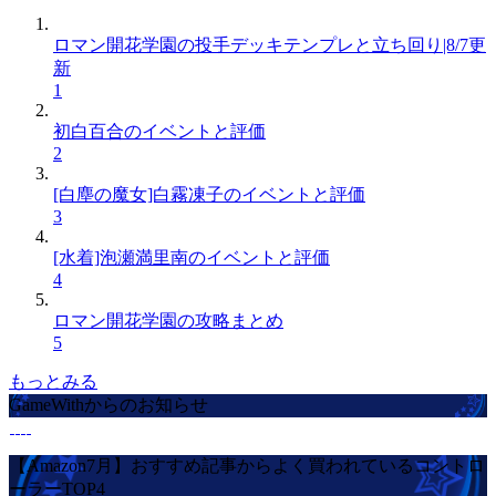
ロマン開花学園の投手デッキテンプレと立ち回り|8/7更
新
1
初白百合のイベントと評価
2
[白塵の魔女]白霧凍子のイベントと評価
3
[水着]泡瀬満里南のイベントと評価
4
ロマン開花学園の攻略まとめ
5
もっとみる
GameWithからのお知らせ
【Amazon7月】おすすめ記事からよく買われているコントロ
ーラーTOP4