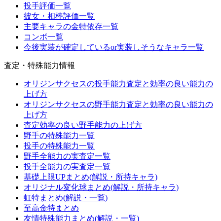
投手評価一覧
彼女・相棒評価一覧
主要キャラの金特依存一覧
コンボ一覧
今後実装が確定しているor実装しそうなキャラ一覧
査定・特殊能力情報
オリジンサクセスの投手能力査定と効率の良い能力の
上げ方
オリジンサクセスの野手能力査定と効率の良い能力の
上げ方
査定効率の良い野手能力の上げ方
野手の特殊能力一覧
投手の特殊能力一覧
野手全能力の実査定一覧
投手全能力の実査定一覧
基礎上限UPまとめ(解説・所持キャラ)
オリジナル変化球まとめ(解説・所持キャラ)
虹特まとめ(解説・一覧)
至高金特まとめ
友情特殊能力まとめ(解説・一覧)