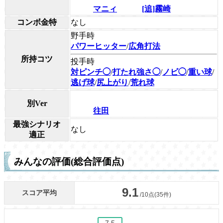
マニィ
[追]霧崎
コンボ金特
なし
野手時
パワーヒッター
/
広角打法
所持コツ
投手時
対ピンチ◯
/
打たれ強さ◯
/
ノビ◯
/
重い球
/
逃げ球
/
尻上がり
/
荒れ球
別Ver
往田
最強シナリオ
なし
適正
みんなの評価(総合評価点)