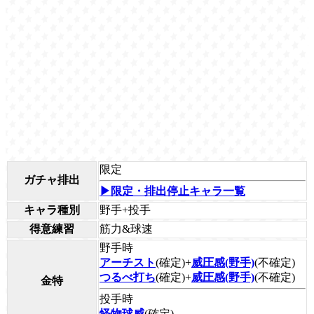
限定
ガチャ排出
▶限定・排出停止キャラ一覧
キャラ種別
野手+投手
得意練習
筋力&球速
野手時
アーチスト
(確定)+
威圧感(野手)
(不確定)
つるべ打ち
(確定)+
威圧感(野手)
(不確定)
金特
投手時
怪物球威
(確定)