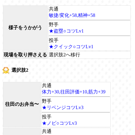
共通
敏捷/変化+58,精神+58
野手
様子をうかがう
★盗塁○コツLv1
投手
★クイック○コツLv1
現場を取り押さえる
選択肢2へ移行
選択肢2
共通
体力+30,往田評価+10,筋力+39
野手
往田のお弁当〜
★リベンジコツLv3
投手
★ノビ○コツLv3
共通