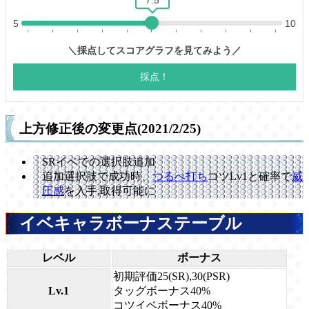
上方修正後の変更点(2021/2/25)
SRイベでの選択肢追加
追加選択肢で成功時、
つるべ打ち
コツLv1と確率で
威
圧感
を入手,取得可能に
イベキャラボーナステーブル
レベル
ボーナス
初期評価25(SR),30(PSR)
Lv.1
タッグボーナス40%
コツイベボーナス40%