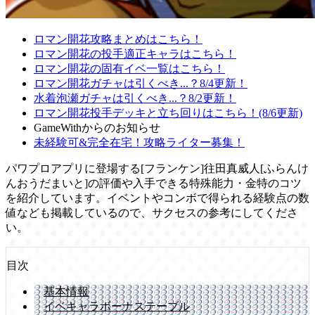
ロマン開花攻略まとめはこちら！
ロマン開花の投手適正キャラはこちら！
ロマン開花の固有イベ一覧はこちら！
ロマン開花ガチャは引くべき...？8/4更新！
水着泡瀬ガチャは引くべき...？8/2更新！
ロマン開花投手デッキと立ち回りはこちら！(8/6更新)
GameWithからのお知らせ
未経験可&完全在宅！攻略ライター募集！
パワプロアプリに登場する[フランケン]往田真威人[ふらんけ
んおうだまいと]の評価や入手できる特殊能力・金特のコツ
を紹介しています。イベントやコンボで得られる経験点の数
値なども掲載しているので、サクセスの参考にしてくださ
い。
目次
基本情報
イベキャラボーナステーブル