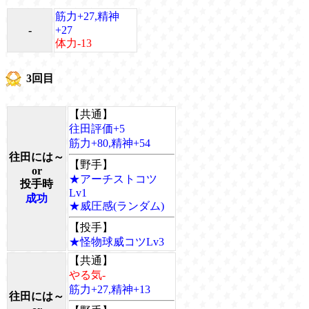
筋力+27,精神
-
+27
体力-13
3回目
【共通】
往田評価+5
筋力+80,精神+54
往田には～
【野手】
or
★アーチストコツ
投手時
Lv1
成功
★威圧感(ランダム)
【投手】
★怪物球威コツLv3
【共通】
やる気-
筋力+27,精神+13
往田には～