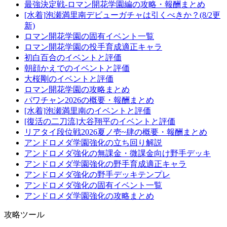
最強決定戦-ロマン開花学園編の攻略・報酬まとめ
[水着]泡瀬満里南デビューガチャは引くべきか？(8/2更
新)
ロマン開花学園の固有イベント一覧
ロマン開花学園の投手育成適正キャラ
初白百合のイベントと評価
朝顔かえでのイベントと評価
大桜剛のイベントと評価
ロマン開花学園の攻略まとめ
パワチャン2026の概要・報酬まとめ
[水着]泡瀬満里南のイベントと評価
[復活の二刀流]大谷翔平のイベントと評価
リアタイ段位戦2026夏ノ壱~肆の概要・報酬まとめ
アンドロメダ学園強化の立ち回り解説
アンドロメダ強化の無課金・微課金向け野手デッキ
アンドロメダ学園強化の野手育成適正キャラ
アンドロメダ強化の野手デッキテンプレ
アンドロメダ強化の固有イベント一覧
アンドロメダ学園強化の攻略まとめ
攻略ツール