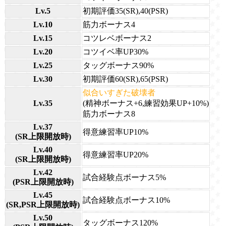
Lv.5
初期評価35(SR),40(PSR)
Lv.10
筋力ボーナス4
Lv.15
コツレベボーナス2
Lv.20
コツイベ率UP30%
Lv.25
タッグボーナス90%
Lv.30
初期評価60(SR),65(PSR)
似合いすぎた破壊者
Lv.35
(精神ボーナス+6,練習効果UP+10%)
筋力ボーナス8
Lv.37
得意練習率UP10%
(SR上限開放時)
Lv.40
得意練習率UP20%
(SR上限開放時)
Lv.42
試合経験点ボーナス5%
(PSR上限開放時)
Lv.45
試合経験点ボーナス10%
(SR,PSR上限開放時)
Lv.50
タッグボーナス120%