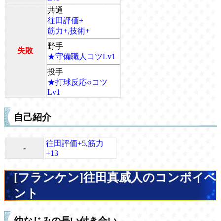
共通
往田評価+
筋力+,技術+
野手
失敗
★守備職人コツLv1
投手
★打球反応○コツ
Lv1
自己紹介
往田評価+5,筋力
-
+13
[フランケン]往田真威人のコンボイベ
ント
幼なじみの長い付き合い