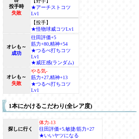
or
【野手】
投手時
★アーチストコツ
失敗
Lv1
【投手】
★怪物球威コツLv1
往田評価+5
筋力+80,精神+54
オレも～
★つるべ打ちコツ
成功
Lv1
★威圧感(ランダム)
やる気-
オレも～
筋力+27,精神+13
失敗
★つるべ打ちコツ
Lv1
1本にかけるこだわり(全レア度)
体力-13
探しに行く
往田評価+5,敏捷/筋力+27
★いいヤツになる