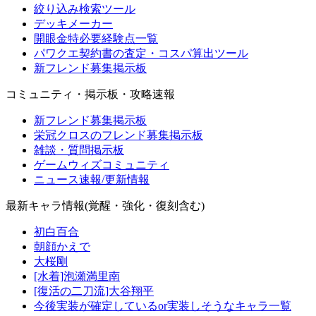
絞り込み検索ツール
デッキメーカー
開眼金特必要経験点一覧
パワクエ契約書の査定・コスパ算出ツール
新フレンド募集掲示板
コミュニティ・掲示板・攻略速報
新フレンド募集掲示板
栄冠クロスのフレンド募集掲示板
雑談・質問掲示板
ゲームウィズコミュニティ
ニュース速報/更新情報
最新キャラ情報(覚醒・強化・復刻含む)
初白百合
朝顔かえで
大桜剛
[水着]泡瀬満里南
[復活の二刀流]大谷翔平
今後実装が確定しているor実装しそうなキャラ一覧