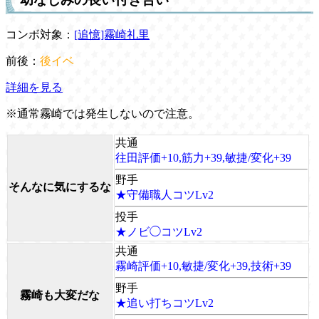
コンボ対象：
[追憶]霧崎礼里
前後：
後イベ
詳細を見る
※通常霧崎では発生しないので注意。
共通
往田評価+10,筋力+39,敏捷/変化+39
野手
そんなに気にするな
★守備職人コツLv2
投手
★ノビ◯コツLv2
共通
霧崎評価+10,敏捷/変化+39,技術+39
野手
霧崎も大変だな
★追い打ちコツLv2