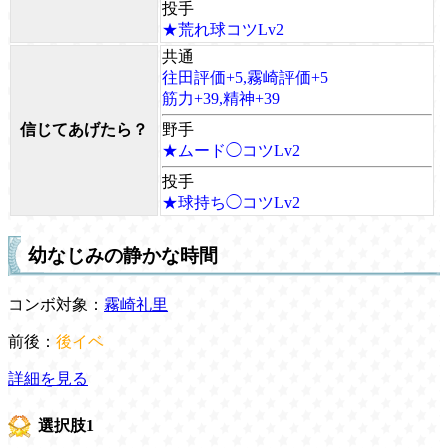
投手
★荒れ球コツLv2
共通
往田評価+5,霧崎評価+5
筋力+39,精神+39
信じてあげたら？
野手
★ムード◯コツLv2
投手
★球持ち◯コツLv2
幼なじみの静かな時間
コンボ対象：
霧崎礼里
前後：
後イベ
詳細を見る
選択肢1