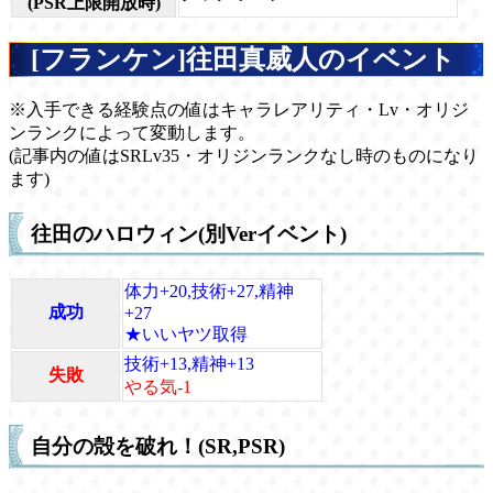
(PSR上限開放時)
[フランケン]往田真威人のイベント
※入手できる経験点の値はキャラレアリティ・Lv・オリジ
ンランクによって変動します。
(記事内の値はSRLv35・オリジンランクなし時のものになり
ます)
往田のハロウィン(別Verイベント)
体力+20,技術+27,精神
成功
+27
★いいヤツ取得
技術+13,精神+13
失敗
やる気-1
自分の殻を破れ！(SR,PSR)