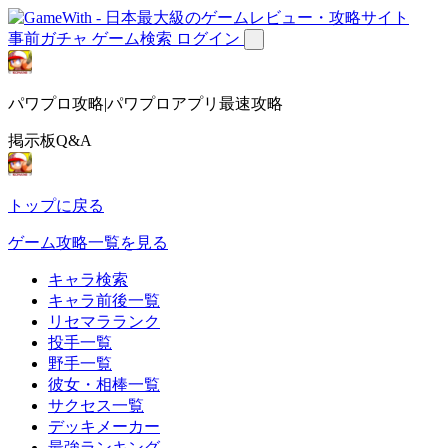
事前ガチャ
ゲーム検索
ログイン
パワプロ攻略|パワプロアプリ最速攻略
掲示板Q&A
トップに戻る
ゲーム攻略一覧を見る
キャラ検索
キャラ前後一覧
リセマラランク
投手一覧
野手一覧
彼女・相棒一覧
サクセス一覧
デッキメーカー
最強ランキング