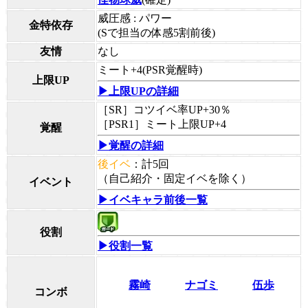
威圧感 : パワー
金特依存
(Sで担当の体感5割前後)
友情
なし
ミート+4(PSR覚醒時)
上限UP
▶上限UPの詳細
［SR］コツイベ率UP+30％
［PSR1］ミート上限UP+4
覚醒
▶覚醒の詳細
後イベ
：計5回
（自己紹介・固定イベを除く）
イベント
▶イベキャラ前後一覧
役割
▶役割一覧
霧崎
ナゴミ
伍歩
コンボ