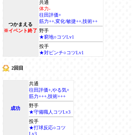
共通
体力-
往田評価+
筋力++,変化/敏捷++,技術++
つかまえる
※イベント終了
野手
★窮地○コツLv1
投手
★対ピンチ○コツLv1
2回目
共通
往田評価+,やる気+
筋力+++,技術+++
野手
成功
★守備職人コツLv3
投手
★打球反応○コツ
Lv3