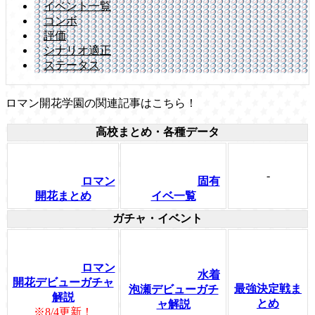
イベント一覧
コンボ
評価
シナリオ適正
ステータス
ロマン開花学園の関連記事はこちら！
高校まとめ・各種データ
-
ロマン
固有
開花まとめ
イベ一覧
ガチャ・イベント
ロマン
水着
開花デビューガチャ
最強決定戦ま
泡瀬デビューガチ
解説
とめ
ャ解説
※8/4更新！