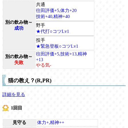
共通
往田評価+5,体力+20
技術+40,精神+40
別の飲み物～
野手
成功
★代打○コツLv1
投手
★緊急登板○コツLv1
往田評価+5,技術+13,精神
別の飲み物～
+13
失敗
やる気-
猫の教え？(R,PR)
詳細を見る
1回目
見守る
体力+,精神++