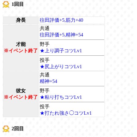
1回目
身長
往田評価+5,筋力+40
共通
往田評価+5,精神+54
才能
野手
※イベント終了
★上り調子コツLv1
投手
★尻上がりコツLv1
共通
精神+54
彼女
野手
※イベント終了
★粘り打ちコツLv1
投手
★打たれ強さ◯コツLv1
2回目