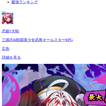
最強ランキング
恋姫†大戦
三国志&戦国美少女武将オールスターRPG
広告
詳細を見る