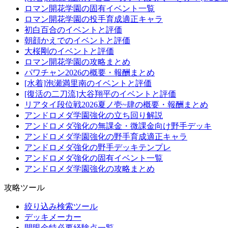
ロマン開花学園の固有イベント一覧
ロマン開花学園の投手育成適正キャラ
初白百合のイベントと評価
朝顔かえでのイベントと評価
大桜剛のイベントと評価
ロマン開花学園の攻略まとめ
パワチャン2026の概要・報酬まとめ
[水着]泡瀬満里南のイベントと評価
[復活の二刀流]大谷翔平のイベントと評価
リアタイ段位戦2026夏ノ壱~肆の概要・報酬まとめ
アンドロメダ学園強化の立ち回り解説
アンドロメダ強化の無課金・微課金向け野手デッキ
アンドロメダ学園強化の野手育成適正キャラ
アンドロメダ強化の野手デッキテンプレ
アンドロメダ強化の固有イベント一覧
アンドロメダ学園強化の攻略まとめ
攻略ツール
絞り込み検索ツール
デッキメーカー
開眼金特必要経験点一覧