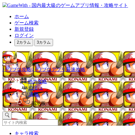
ホーム
ゲーム検索
新規登録
ログイン
2カラム
3カラム
パワプロ攻略|パワプロアプリ最速攻略
他の攻略
コミュ
速報
掲示板
キャラ検索