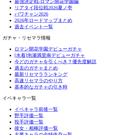
最強決定戦-ロマン開花学園編
リアタイ段位戦2026夏ノ壱
パワチャン2026
2026年ロードマップまとめ
過去イベント一覧
ガチャ・リセマラ情報
ロマン開花学園デビューガチャ
[水着]泡瀬満里南デビューガチャ
今どのガチャを引くべき？優先度解説
過去のガチャまとめ
最新リセマラランキング
高速リセマラのやり方
基本的なガチャの引き時
イベキャラ一覧
イベキャラ前後一覧
野手評価一覧
投手評価一覧
彼女・相棒評価一覧
主要キャラの金特依存一覧