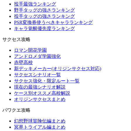
投手最強ランキング
野手タッグの強さランキング
投手タッグの強さランキング
PSR変換券使うべきキャラランキング
キャラ覚醒優先度ランキング
サクセス攻略
ロマン開花学園
アンドロメダ学園強化
赤壁高校
新デッキメーカー(オリジンサクセス対応)
サクセスシナリオ一覧
サクセス強化・限定ルート一覧
現在の最強シナリオ解説
ケース別オススメ高校解説
オリジンサクセスまとめ
パワクエ攻略
幻想野球冒険伝編まとめ
冥界トライアル編まとめ