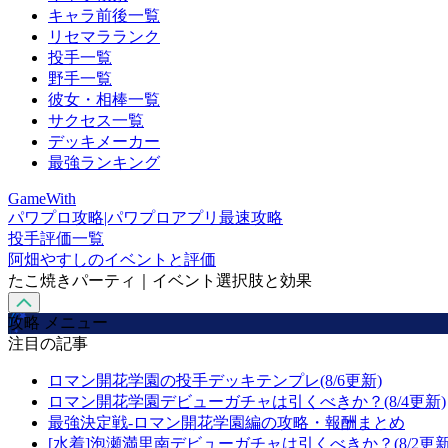
キャラ前後一覧
リセマラランク
投手一覧
野手一覧
彼女・相棒一覧
サクセス一覧
デッキメーカー
最強ランキング
GameWith
パワプロ攻略|パワプロアプリ最速攻略
投手評価一覧
阿畑やすしのイベントと評価
たこ焼きパーティ｜イベント選択肢と効果
攻略 メニュー
注目の記事
ロマン開花学園の投手デッキテンプレ(8/6更新)
ロマン開花学園デビューガチャは引くべきか？(8/4更新)
最強決定戦-ロマン開花学園編の攻略・報酬まとめ
[水着]泡瀬満里南デビューガチャは引くべきか？(8/2更新