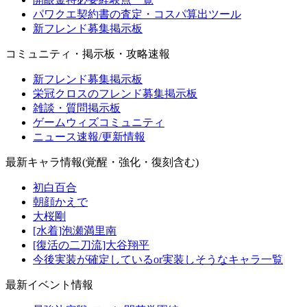
パワクエ契約書の査定・コスパ算出ツール
新フレンド募集掲示板
コミュニティ・掲示板・攻略速報
新フレンド募集掲示板
栄冠クロスのフレンド募集掲示板
雑談・質問掲示板
ゲームウィズコミュニティ
ニュース速報/更新情報
最新キャラ情報(覚醒・強化・復刻含む)
初白百合
朝顔かえで
大桜剛
[水着]泡瀬満里南
[復活の二刀流]大谷翔平
今後実装が確定しているor実装しそうなキャラ一覧
最新イベント情報