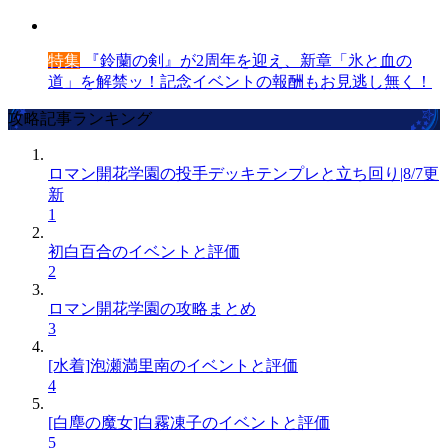
特集
『鈴蘭の剣』が2周年を迎え、新章「氷と血の
道」を解禁ッ！記念イベントの報酬もお見逃し無く！
攻略記事ランキング
ロマン開花学園の投手デッキテンプレと立ち回り|8/7更
新
1
初白百合のイベントと評価
2
ロマン開花学園の攻略まとめ
3
[水着]泡瀬満里南のイベントと評価
4
[白塵の魔女]白霧凍子のイベントと評価
5