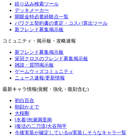
絞り込み検索ツール
デッキメーカー
開眼金特必要経験点一覧
パワクエ契約書の査定・コスパ算出ツール
新フレンド募集掲示板
コミュニティ・掲示板・攻略速報
新フレンド募集掲示板
栄冠クロスのフレンド募集掲示板
雑談・質問掲示板
ゲームウィズコミュニティ
ニュース速報/更新情報
最新キャラ情報(覚醒・強化・復刻含む)
初白百合
朝顔かえで
大桜剛
[水着]泡瀬満里南
[復活の二刀流]大谷翔平
今後実装が確定しているor実装しそうなキャラ一覧