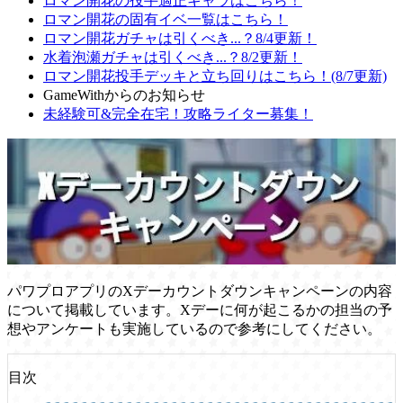
ロマン開花の投手適正キャラはこちら！
ロマン開花の固有イベ一覧はこちら！
ロマン開花ガチャは引くべき...？8/4更新！
水着泡瀬ガチャは引くべき...？8/2更新！
ロマン開花投手デッキと立ち回りはこちら！(8/7更新)
GameWithからのお知らせ
未経験可&完全在宅！攻略ライター募集！
パワプロアプリのXデーカウントダウンキャンペーンの内容
について掲載しています。Xデーに何が起こるかの担当の予
想やアンケートも実施しているので参考にしてください。
目次