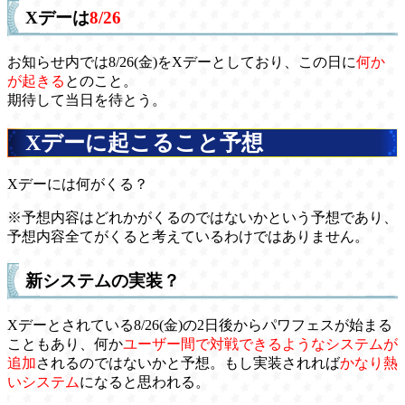
Xデーは
8/26
お知らせ内では8/26(金)をXデーとしており、この日に
何か
が起きる
とのこと。
期待して当日を待とう。
Xデーに起こること予想
Xデーには何がくる？
※予想内容はどれかがくるのではないかという予想であり、
予想内容全てがくると考えているわけではありません。
新システムの実装？
Xデーとされている8/26(金)の2日後からパワフェスが始まる
こともあり、何か
ユーザー間で対戦できるようなシステムが
追加
されるのではないかと予想。もし実装されれば
かなり熱
いシステム
になると思われる。