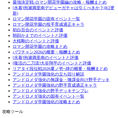
最強決定戦-ロマン開花学園編の攻略・報酬まとめ
[水着]泡瀬満里南デビューガチャは引くべきか？(8/2更
新)
ロマン開花学園の固有イベント一覧
ロマン開花学園の投手育成適正キャラ
初白百合のイベントと評価
朝顔かえでのイベントと評価
大桜剛のイベントと評価
ロマン開花学園の攻略まとめ
パワチャン2026の概要・報酬まとめ
[水着]泡瀬満里南のイベントと評価
[復活の二刀流]大谷翔平のイベントと評価
リアタイ段位戦2026夏ノ壱~肆の概要・報酬まとめ
アンドロメダ学園強化の立ち回り解説
アンドロメダ強化の無課金・微課金向け野手デッキ
アンドロメダ学園強化の野手育成適正キャラ
アンドロメダ強化の野手デッキテンプレ
アンドロメダ強化の固有イベント一覧
アンドロメダ学園強化の攻略まとめ
攻略ツール