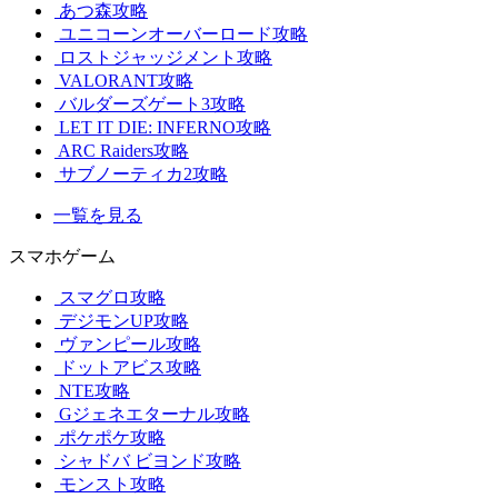
あつ森攻略
ユニコーンオーバーロード攻略
ロストジャッジメント攻略
VALORANT攻略
バルダーズゲート3攻略
LET IT DIE: INFERNO攻略
ARC Raiders攻略
サブノーティカ2攻略
一覧を見る
スマホゲーム
スマグロ攻略
デジモンUP攻略
ヴァンピール攻略
ドットアビス攻略
NTE攻略
Gジェネエターナル攻略
ポケポケ攻略
シャドバ ビヨンド攻略
モンスト攻略