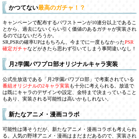
かつてない
最高のガチャ！？
キャンペーンで配布するパワストーンが10連分以上であるこ
とから、過去にないくらい引く価値のあるガチャが実装され
るのではないだろうか。
SR,PSRの確率UPはもちろん、今までに一度もなかった
PSR
確定ガチャ
などがきたら思わず引いてしまう事間違いなし！
月2学園パワプロ部オリジナルキャラ実装
公式生放送である「月2学園パワプロ部」で考案されている
番組オリジナルの2キャラ実装
も十分に考えられる。放送で
は既にキャラのデザインや設定、金特まで決まっていること
もあり、実装される可能性は高いかもしれない。
新たなアニメ・漫画コラボ
可能性は薄そうだが、新たなアニメ・漫画コラボも考えられ
る。人気の野球アニメ・漫画はまだまだあるので、実装され