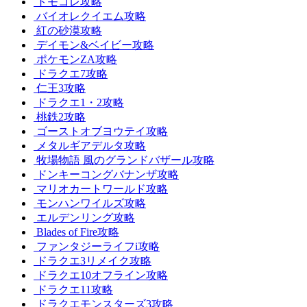
トモコレ攻略
バイオレクイエム攻略
紅の砂漠攻略
デイモン&ベイビー攻略
ポケモンZA攻略
ドラクエ7攻略
仁王3攻略
ドラクエ1・2攻略
桃鉄2攻略
ゴーストオブヨウテイ攻略
メタルギアデルタ攻略
牧場物語 風のグランドバザール攻略
ドンキーコングバナンザ攻略
マリオカートワールド攻略
モンハンワイルズ攻略
エルデンリング攻略
Blades of Fire攻略
ファンタジーライフi攻略
ドラクエ3リメイク攻略
ドラクエ10オフライン攻略
ドラクエ11攻略
ドラクエモンスターズ3攻略