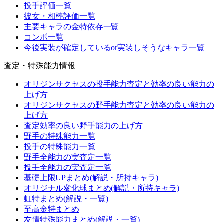
投手評価一覧
彼女・相棒評価一覧
主要キャラの金特依存一覧
コンボ一覧
今後実装が確定しているor実装しそうなキャラ一覧
査定・特殊能力情報
オリジンサクセスの投手能力査定と効率の良い能力の
上げ方
オリジンサクセスの野手能力査定と効率の良い能力の
上げ方
査定効率の良い野手能力の上げ方
野手の特殊能力一覧
投手の特殊能力一覧
野手全能力の実査定一覧
投手全能力の実査定一覧
基礎上限UPまとめ(解説・所持キャラ)
オリジナル変化球まとめ(解説・所持キャラ)
虹特まとめ(解説・一覧)
至高金特まとめ
友情特殊能力まとめ(解説・一覧)