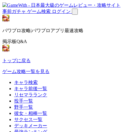
事前ガチャ
ゲーム検索
ログイン
パワプロ攻略|パワプロアプリ最速攻略
掲示板Q&A
トップに戻る
ゲーム攻略一覧を見る
キャラ検索
キャラ前後一覧
リセマラランク
投手一覧
野手一覧
彼女・相棒一覧
サクセス一覧
デッキメーカー
最強ランキング