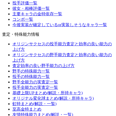
投手評価一覧
彼女・相棒評価一覧
主要キャラの金特依存一覧
コンボ一覧
今後実装が確定しているor実装しそうなキャラ一覧
査定・特殊能力情報
オリジンサクセスの投手能力査定と効率の良い能力の
上げ方
オリジンサクセスの野手能力査定と効率の良い能力の
上げ方
査定効率の良い野手能力の上げ方
野手の特殊能力一覧
投手の特殊能力一覧
野手全能力の実査定一覧
投手全能力の実査定一覧
基礎上限UPまとめ(解説・所持キャラ)
オリジナル変化球まとめ(解説・所持キャラ)
虹特まとめ(解説・一覧)
至高金特まとめ
友情特殊能力まとめ(解説・一覧)