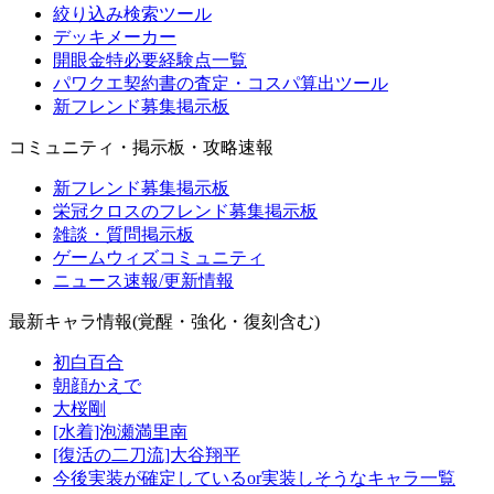
絞り込み検索ツール
デッキメーカー
開眼金特必要経験点一覧
パワクエ契約書の査定・コスパ算出ツール
新フレンド募集掲示板
コミュニティ・掲示板・攻略速報
新フレンド募集掲示板
栄冠クロスのフレンド募集掲示板
雑談・質問掲示板
ゲームウィズコミュニティ
ニュース速報/更新情報
最新キャラ情報(覚醒・強化・復刻含む)
初白百合
朝顔かえで
大桜剛
[水着]泡瀬満里南
[復活の二刀流]大谷翔平
今後実装が確定しているor実装しそうなキャラ一覧