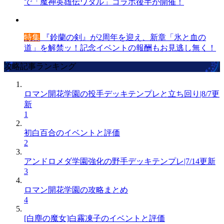
で「魔神英雄伝ワタル」コラボ後半が開催！
特集
『鈴蘭の剣』が2周年を迎え、新章「氷と血の
道」を解禁ッ！記念イベントの報酬もお見逃し無く！
攻略記事ランキング
ロマン開花学園の投手デッキテンプレと立ち回り|8/7更
新
1
初白百合のイベントと評価
2
アンドロメダ学園強化の野手デッキテンプレ|7/14更新
3
ロマン開花学園の攻略まとめ
4
[白塵の魔女]白霧凍子のイベントと評価