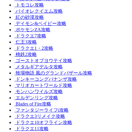
トモコレ攻略
バイオレクイエム攻略
紅の砂漠攻略
デイモン&ベイビー攻略
ポケモンZA攻略
ドラクエ7攻略
仁王3攻略
ドラクエ1・2攻略
桃鉄2攻略
ゴーストオブヨウテイ攻略
メタルギアデルタ攻略
牧場物語 風のグランドバザール攻略
ドンキーコングバナンザ攻略
マリオカートワールド攻略
モンハンワイルズ攻略
エルデンリング攻略
Blades of Fire攻略
ファンタジーライフi攻略
ドラクエ3リメイク攻略
ドラクエ10オフライン攻略
ドラクエ11攻略