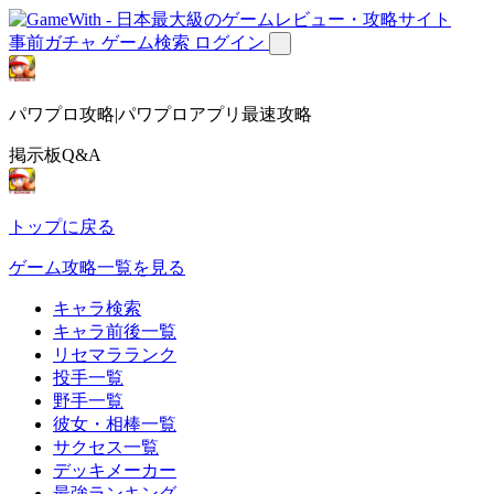
事前ガチャ
ゲーム検索
ログイン
パワプロ攻略|パワプロアプリ最速攻略
掲示板Q&A
トップに戻る
ゲーム攻略一覧を見る
キャラ検索
キャラ前後一覧
リセマラランク
投手一覧
野手一覧
彼女・相棒一覧
サクセス一覧
デッキメーカー
最強ランキング