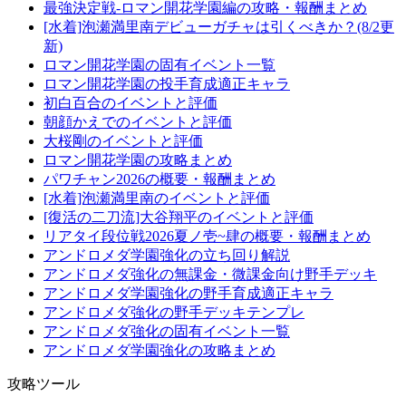
最強決定戦-ロマン開花学園編の攻略・報酬まとめ
[水着]泡瀬満里南デビューガチャは引くべきか？(8/2更
新)
ロマン開花学園の固有イベント一覧
ロマン開花学園の投手育成適正キャラ
初白百合のイベントと評価
朝顔かえでのイベントと評価
大桜剛のイベントと評価
ロマン開花学園の攻略まとめ
パワチャン2026の概要・報酬まとめ
[水着]泡瀬満里南のイベントと評価
[復活の二刀流]大谷翔平のイベントと評価
リアタイ段位戦2026夏ノ壱~肆の概要・報酬まとめ
アンドロメダ学園強化の立ち回り解説
アンドロメダ強化の無課金・微課金向け野手デッキ
アンドロメダ学園強化の野手育成適正キャラ
アンドロメダ強化の野手デッキテンプレ
アンドロメダ強化の固有イベント一覧
アンドロメダ学園強化の攻略まとめ
攻略ツール