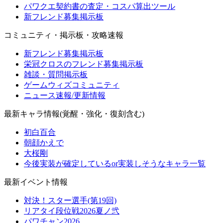
パワクエ契約書の査定・コスパ算出ツール
新フレンド募集掲示板
コミュニティ・掲示板・攻略速報
新フレンド募集掲示板
栄冠クロスのフレンド募集掲示板
雑談・質問掲示板
ゲームウィズコミュニティ
ニュース速報/更新情報
最新キャラ情報(覚醒・強化・復刻含む)
初白百合
朝顔かえで
大桜剛
今後実装が確定しているor実装しそうなキャラ一覧
最新イベント情報
対決！スター選手(第19回)
リアタイ段位戦2026夏ノ弐
パワチャン2026