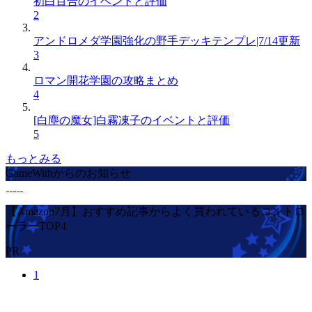
初白百合のイベントと評価
2
アンドロメダ学園強化の野手デッキテンプレ|7/14更新
3
ロマン開花学園の攻略まとめ
4
[白塵の魔女]白霧凍子のイベントと評価
5
もっとみる
GameWithからのお知らせ
【Amazon7月】おすすめ記事からよく買われているコントロ
ーラーTOP4
PR
1