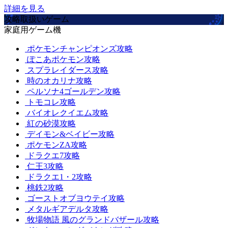
詳細を見る
攻略取扱いゲーム
家庭用ゲーム機
ポケモンチャンピオンズ攻略
ぽこあポケモン攻略
スプラレイダース攻略
時のオカリナ攻略
ペルソナ4ゴールデン攻略
トモコレ攻略
バイオレクイエム攻略
紅の砂漠攻略
デイモン&ベイビー攻略
ポケモンZA攻略
ドラクエ7攻略
仁王3攻略
ドラクエ1・2攻略
桃鉄2攻略
ゴーストオブヨウテイ攻略
メタルギアデルタ攻略
牧場物語 風のグランドバザール攻略