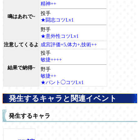
精神++
投手
鳴はあれで~
★闘志コツLv1
野手
★意外性コツLv1
注意してくるよ
成宮評価+5,体力+,技術++
投手
敏捷++++
結果で納得~
野手
敏捷++
★バント◯コツLv1
発生するキャラと関連イベント
発生するキャラ