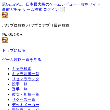
事前ガチャ
ゲーム検索
ログイン
パワプロ攻略|パワプロアプリ最速攻略
掲示板Q&A
トップに戻る
ゲーム攻略一覧を見る
キャラ検索
キャラ前後一覧
リセマラランク
投手一覧
野手一覧
彼女・相棒一覧
サクセス一覧
デッキメーカー
最強ランキング