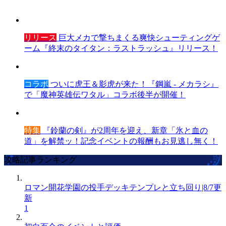
リリース
巨大メカで撃ちまくる爽快シューティングゲ
ーム『終末のタイタン：ラストラッシュ』リリース！
コラボ
ついに虎王＆影虎が来た！『鋼嵐 - メカラシ』
で「魔神英雄伝ワタル」コラボ後半が開催！
特集
『鈴蘭の剣』が2周年を迎え、新章「氷と血の
道」を解禁ッ！記念イベントの報酬もお見逃し無く！
攻略記事ランキング
ロマン開花学園の投手デッキテンプレと立ち回り|8/7更
新
1