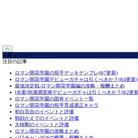
攻略 メニュー
注目の記事
ロマン開花学園の投手デッキテンプレ(8/7更新)
ロマン開花学園デビューガチャは引くべきか？(8/4更新)
最強決定戦-ロマン開花学園編の攻略・報酬まとめ
[水着]泡瀬満里南デビューガチャは引くべきか？(8/2更新
ロマン開花学園の固有イベント一覧
ロマン開花学園の投手育成適正キャラ
初白百合のイベントと評価
朝顔かえでのイベントと評価
大桜剛のイベントと評価
ロマン開花学園の攻略まとめ
パワチャン2026の概要・報酬まとめ