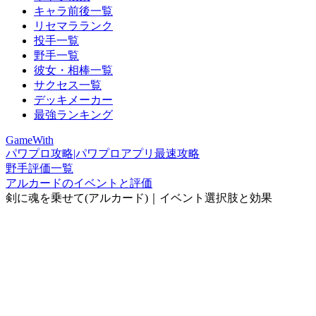
キャラ前後一覧
リセマラランク
投手一覧
野手一覧
彼女・相棒一覧
サクセス一覧
デッキメーカー
最強ランキング
GameWith
パワプロ攻略|パワプロアプリ最速攻略
野手評価一覧
アルカードのイベントと評価
剣に魂を乗せて(アルカード)｜イベント選択肢と効果