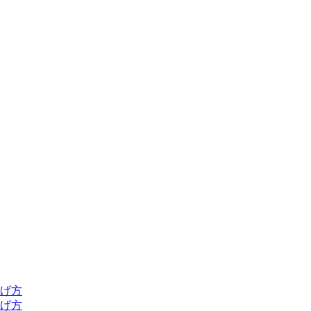
げ方
げ方