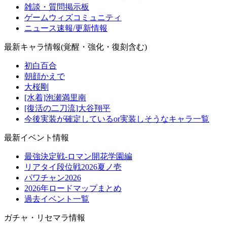
雑談・質問掲示板
ゲームウィズコミュニティ
ニュース速報/更新情報
最新キャラ情報(覚醒・強化・復刻含む)
初白百合
朝顔かえで
大桜剛
[水着]泡瀬満里南
[復活の二刀流]大谷翔平
今後実装が確定しているor実装しそうなキャラ一覧
最新イベント情報
最強決定戦-ロマン開花学園編
リアタイ段位戦2026夏ノ壱
パワチャン2026
2026年ロードマップまとめ
過去イベント一覧
ガチャ・リセマラ情報