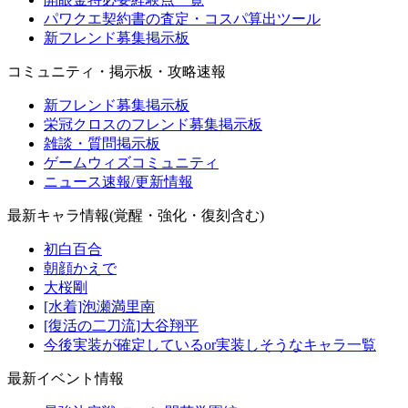
パワクエ契約書の査定・コスパ算出ツール
新フレンド募集掲示板
コミュニティ・掲示板・攻略速報
新フレンド募集掲示板
栄冠クロスのフレンド募集掲示板
雑談・質問掲示板
ゲームウィズコミュニティ
ニュース速報/更新情報
最新キャラ情報(覚醒・強化・復刻含む)
初白百合
朝顔かえで
大桜剛
[水着]泡瀬満里南
[復活の二刀流]大谷翔平
今後実装が確定しているor実装しそうなキャラ一覧
最新イベント情報