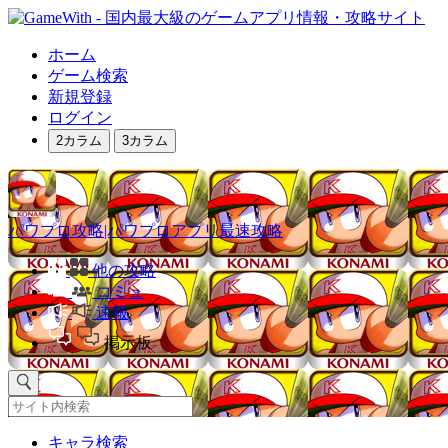
ホーム
ゲーム検索
新規登録
ログイン
2カラム
3カラム
パワプロ攻略|パワプロアプリ最速攻略
他の攻略
コミュ
速報
掲示板
キャラ検索