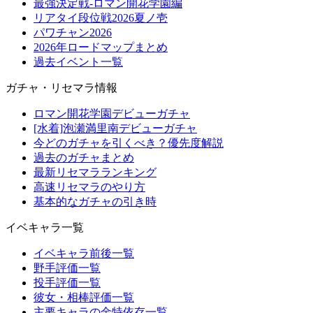
最強決定戦-ロマン開花学園編
リアタイ段位戦2026夏ノ壱
パワチャン2026
2026年ロードマップまとめ
過去イベント一覧
ガチャ・リセマラ情報
ロマン開花学園デビューガチャ
[水着]泡瀬満里南デビューガチャ
今どのガチャを引くべき？優先度解説
過去のガチャまとめ
最新リセマラランキング
高速リセマラのやり方
基本的なガチャの引き時
イベキャラ一覧
イベキャラ前後一覧
野手評価一覧
投手評価一覧
彼女・相棒評価一覧
主要キャラの金特依存一覧