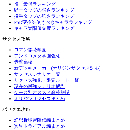
投手最強ランキング
野手タッグの強さランキング
投手タッグの強さランキング
PSR変換券使うべきキャラランキング
キャラ覚醒優先度ランキング
サクセス攻略
ロマン開花学園
アンドロメダ学園強化
赤壁高校
新デッキメーカー(オリジンサクセス対応)
サクセスシナリオ一覧
サクセス強化・限定ルート一覧
現在の最強シナリオ解説
ケース別オススメ高校解説
オリジンサクセスまとめ
パワクエ攻略
幻想野球冒険伝編まとめ
冥界トライアル編まとめ