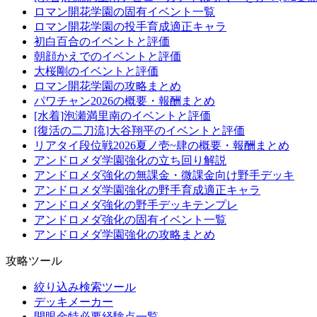
ロマン開花学園の固有イベント一覧
ロマン開花学園の投手育成適正キャラ
初白百合のイベントと評価
朝顔かえでのイベントと評価
大桜剛のイベントと評価
ロマン開花学園の攻略まとめ
パワチャン2026の概要・報酬まとめ
[水着]泡瀬満里南のイベントと評価
[復活の二刀流]大谷翔平のイベントと評価
リアタイ段位戦2026夏ノ壱~肆の概要・報酬まとめ
アンドロメダ学園強化の立ち回り解説
アンドロメダ強化の無課金・微課金向け野手デッキ
アンドロメダ学園強化の野手育成適正キャラ
アンドロメダ強化の野手デッキテンプレ
アンドロメダ強化の固有イベント一覧
アンドロメダ学園強化の攻略まとめ
攻略ツール
絞り込み検索ツール
デッキメーカー
開眼金特必要経験点一覧