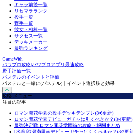
キャラ前後一覧
リセマラランク
投手一覧
野手一覧
彼女・相棒一覧
サクセス一覧
デッキメーカー
最強ランキング
GameWith
パワプロ攻略|パワプロアプリ最速攻略
野手評価一覧
パステルのイベントと評価
パステルと一緒に(パステル)｜イベント選択肢と効果
攻略 メニュー
注目の記事
ロマン開花学園の投手デッキテンプレ(8/6更新)
ロマン開花学園デビューガチャは引くべきか？(8/4更新)
最強決定戦-ロマン開花学園編の攻略・報酬まとめ
[水着]泡瀬満里南デビューガチャは引くべきか？(8/2更新