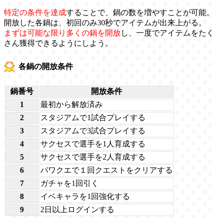
特定の条件を達成
することで、鍋の数を増やすことが可能。
開放した各鍋は、初回のみ30秒でアイテムが出来上がる。
まずは可能な限り多くの鍋を開放
し、一度でアイテムをたく
さん獲得できるようにしよう。
各鍋の開放条件
鍋番号
開放条件
1
最初から解放済み
2
スタジアムで1試合プレイする
3
スタジアムで3試合プレイする
4
サクセスで選手を1人育成する
5
サクセスで選手を2人育成する
6
パワクエで１回クエストをクリアする
7
ガチャを1回引く
8
イベキャラを1回強化する
9
2日以上ログインする