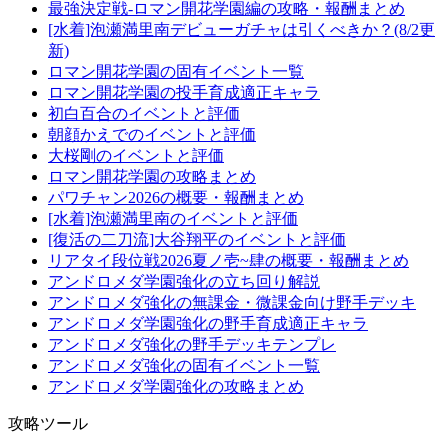
最強決定戦-ロマン開花学園編の攻略・報酬まとめ
[水着]泡瀬満里南デビューガチャは引くべきか？(8/2更
新)
ロマン開花学園の固有イベント一覧
ロマン開花学園の投手育成適正キャラ
初白百合のイベントと評価
朝顔かえでのイベントと評価
大桜剛のイベントと評価
ロマン開花学園の攻略まとめ
パワチャン2026の概要・報酬まとめ
[水着]泡瀬満里南のイベントと評価
[復活の二刀流]大谷翔平のイベントと評価
リアタイ段位戦2026夏ノ壱~肆の概要・報酬まとめ
アンドロメダ学園強化の立ち回り解説
アンドロメダ強化の無課金・微課金向け野手デッキ
アンドロメダ学園強化の野手育成適正キャラ
アンドロメダ強化の野手デッキテンプレ
アンドロメダ強化の固有イベント一覧
アンドロメダ学園強化の攻略まとめ
攻略ツール