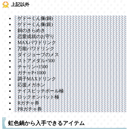
上記以外
ゲドーくん像(銅)
ゲドーくん像(銀)
銅のきらめき
恋愛成就のお守り
MAXパワドリンク
万能パワドリンク
ダイジョーブのメス
ストアメダル×500
チャリン×1500
ガチャP×1000
調子MAXドリンク
応援メガホン
ナイスピッチボール極
ロックオンバット極
Rガチャ券
PRガチャ券
虹色鍋から入手できるアイテム