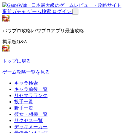
事前ガチャ
ゲーム検索
ログイン
パワプロ攻略|パワプロアプリ最速攻略
掲示板Q&A
トップに戻る
ゲーム攻略一覧を見る
キャラ検索
キャラ前後一覧
リセマラランク
投手一覧
野手一覧
彼女・相棒一覧
サクセス一覧
デッキメーカー
最強ランキング