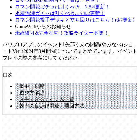
ロマン開花の固有イベ一覧はこちら！
ロマン開花ガチャは引くべき...？8/4更新！
水着泡瀬ガチャは引くべき...？8/2更新！
ロマン開花投手デッキと立ち回りはこちら！(8/7更新)
GameWithからのお知らせ
未経験可&完全在宅！攻略ライター募集！
パワプロアプリのイベント｢矢部くんの闇鍋(やみなべ)ショ
ートVer｣(2024年3月開催)についてまとめています。イベント
プレイの際の参考にしてください。
目次
概要・日程
遊び方解説
入手できるアイテム一覧
効率の良い鍋開放・周回方法