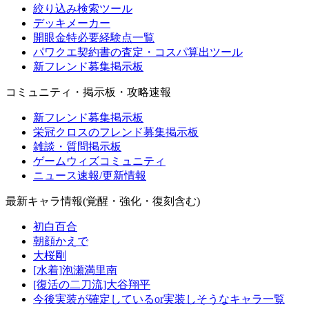
絞り込み検索ツール
デッキメーカー
開眼金特必要経験点一覧
パワクエ契約書の査定・コスパ算出ツール
新フレンド募集掲示板
コミュニティ・掲示板・攻略速報
新フレンド募集掲示板
栄冠クロスのフレンド募集掲示板
雑談・質問掲示板
ゲームウィズコミュニティ
ニュース速報/更新情報
最新キャラ情報(覚醒・強化・復刻含む)
初白百合
朝顔かえで
大桜剛
[水着]泡瀬満里南
[復活の二刀流]大谷翔平
今後実装が確定しているor実装しそうなキャラ一覧