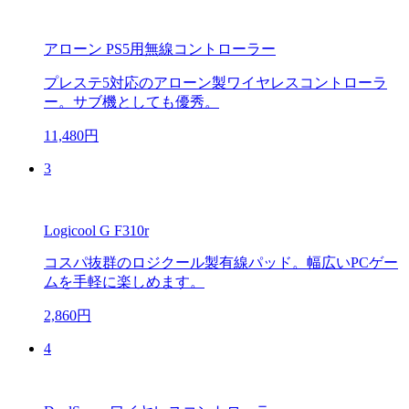
アローン PS5用無線コントローラー
プレステ5対応のアローン製ワイヤレスコントローラ
ー。サブ機としても優秀。
11,480円
3
Logicool G F310r
コスパ抜群のロジクール製有線パッド。幅広いPCゲー
ムを手軽に楽しめます。
2,860円
4