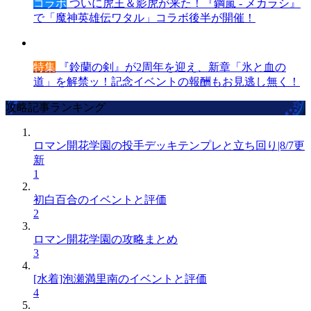
コラボ
ついに虎王＆影虎が来た！『鋼嵐 - メカラシ』
で「魔神英雄伝ワタル」コラボ後半が開催！
特集
『鈴蘭の剣』が2周年を迎え、新章「氷と血の
道」を解禁ッ！記念イベントの報酬もお見逃し無く！
攻略記事ランキング
ロマン開花学園の投手デッキテンプレと立ち回り|8/7更
新
1
初白百合のイベントと評価
2
ロマン開花学園の攻略まとめ
3
[水着]泡瀬満里南のイベントと評価
4