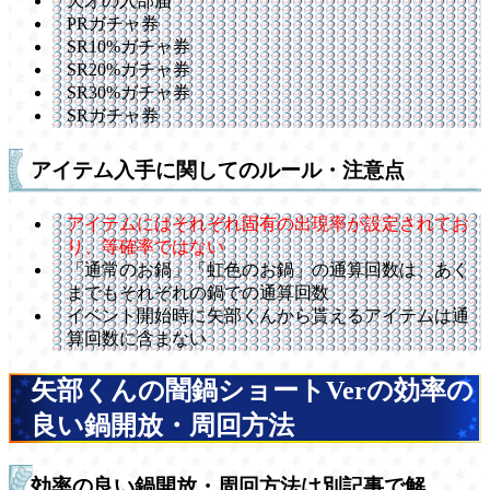
天才の入部届
PRガチャ券
SR10%ガチャ券
SR20%ガチャ券
SR30%ガチャ券
SRガチャ券
アイテム入手に関してのルール・注意点
アイテムにはそれぞれ固有の出現率が設定されてお
り、等確率ではない
「通常のお鍋」「虹色のお鍋」の通算回数は、あく
までもそれぞれの鍋での通算回数
イベント開始時に矢部くんから貰えるアイテムは通
算回数に含まない
矢部くんの闇鍋ショートVerの効率の
良い鍋開放・周回方法
効率の良い鍋開放・周回方法は別記事で解