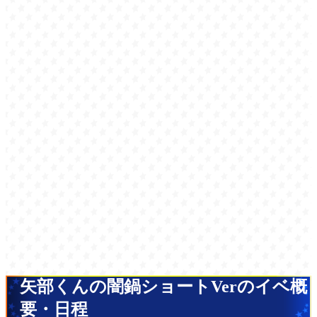
矢部くんの闇鍋ショートVerのイベ概
要・日程