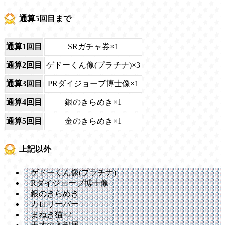
通算5回目まで
通算1回目
SRガチャ券×1
通算2回目
ゲドーくん像(プラチナ)×3
通算3回目
PRダイジョーブ博士像×1
通算4回目
銀のきらめき×1
通算5回目
金のきらめき×1
上記以外
ゲドーくん像(プラチナ)
Rダイジョーブ博士像
銀のきらめき
カロリーバー
まねき猫×2