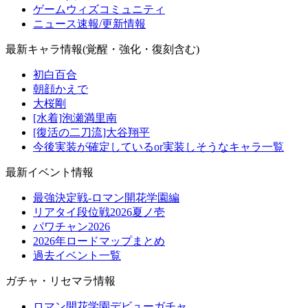
ゲームウィズコミュニティ
ニュース速報/更新情報
最新キャラ情報(覚醒・強化・復刻含む)
初白百合
朝顔かえで
大桜剛
[水着]泡瀬満里南
[復活の二刀流]大谷翔平
今後実装が確定しているor実装しそうなキャラ一覧
最新イベント情報
最強決定戦-ロマン開花学園編
リアタイ段位戦2026夏ノ壱
パワチャン2026
2026年ロードマップまとめ
過去イベント一覧
ガチャ・リセマラ情報
ロマン開花学園デビューガチャ