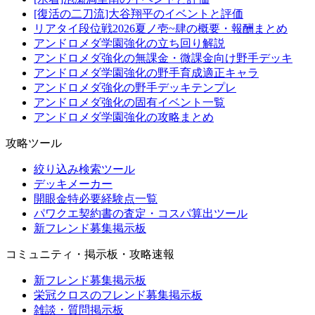
[復活の二刀流]大谷翔平のイベントと評価
リアタイ段位戦2026夏ノ壱~肆の概要・報酬まとめ
アンドロメダ学園強化の立ち回り解説
アンドロメダ強化の無課金・微課金向け野手デッキ
アンドロメダ学園強化の野手育成適正キャラ
アンドロメダ強化の野手デッキテンプレ
アンドロメダ強化の固有イベント一覧
アンドロメダ学園強化の攻略まとめ
攻略ツール
絞り込み検索ツール
デッキメーカー
開眼金特必要経験点一覧
パワクエ契約書の査定・コスパ算出ツール
新フレンド募集掲示板
コミュニティ・掲示板・攻略速報
新フレンド募集掲示板
栄冠クロスのフレンド募集掲示板
雑談・質問掲示板