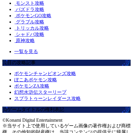
モンスト攻略
パズドラ攻略
ポケモンGO攻略
グラブル攻略
トリッカル攻略
シャドバ攻略
原神攻略
一覧を見る
注目の攻略記事
ポケモンチャンピオンズ攻略
ぽこあポケモン攻略
ポケモンZA攻略
幻想水滸伝スターリープ
スプラトゥーンレイダース攻略
当ゲームタイトルの権利表記
©Konami Digital Entertainment
※当サイト上で使用しているゲーム画像の著作権および商標
権、その他知的財産権は、当該コンテンツの提供元に帰属し