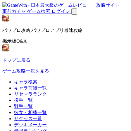
事前ガチャ
ゲーム検索
ログイン
パワプロ攻略|パワプロアプリ最速攻略
掲示板Q&A
トップに戻る
ゲーム攻略一覧を見る
キャラ検索
キャラ前後一覧
リセマラランク
投手一覧
野手一覧
彼女・相棒一覧
サクセス一覧
デッキメーカー
最強ランキング