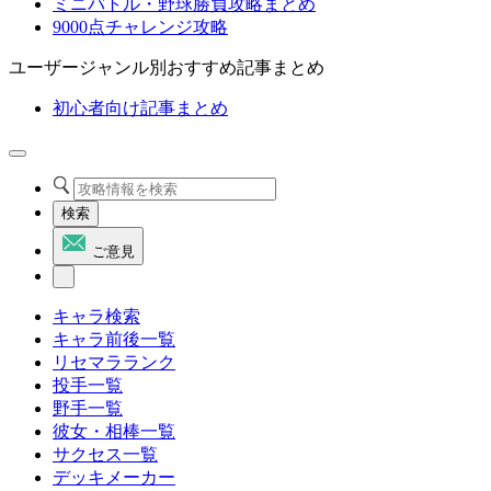
ミニバトル・野球勝負攻略まとめ
9000点チャレンジ攻略
ユーザージャンル別おすすめ記事まとめ
初心者向け記事まとめ
検索
ご意見
キャラ検索
キャラ前後一覧
リセマラランク
投手一覧
野手一覧
彼女・相棒一覧
サクセス一覧
デッキメーカー