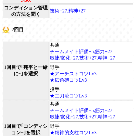
コンディション管理
技術+27,精神+27
の方法を聞く
2回目
共通
チームメイト評価+5,筋力+27
敏捷/変化+27,技術+27,精神+27
1回目で｢翔平と一緒
野手
に~｣を選択
★アーチストコツLv3
★広角砲コツLv3
投手
★二刀流コツLv3
共通
チームメイト評価+5,筋力+27
敏捷/変化+27,技術+27,精神+27
1回目で｢コンディシ
野手
ョン~｣を選択
★精神的支柱コツLv3