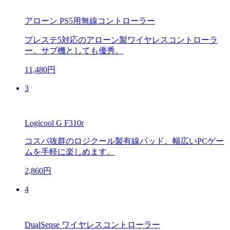
アローン PS5用無線コントローラー
プレステ5対応のアローン製ワイヤレスコントローラ
ー。サブ機としても優秀。
11,480円
3
Logicool G F310r
コスパ抜群のロジクール製有線パッド。幅広いPCゲー
ムを手軽に楽しめます。
2,860円
4
DualSense ワイヤレスコントローラー