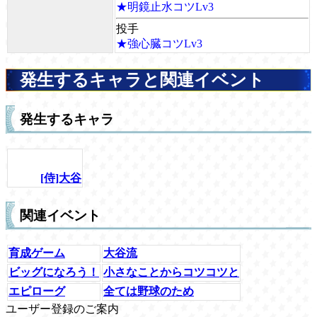
★明鏡止水コツLv3
投手
★強心臓コツLv3
発生するキャラと関連イベント
発生するキャラ
[侍]大谷
関連イベント
育成ゲーム
大谷流
ビッグになろう！
小さなことからコツコツと
エピローグ
全ては野球のため
ユーザー登録のご案内