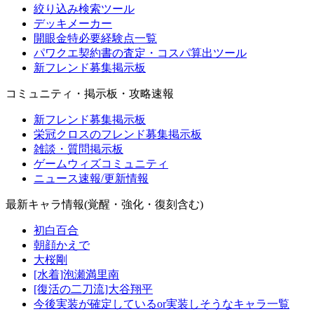
絞り込み検索ツール
デッキメーカー
開眼金特必要経験点一覧
パワクエ契約書の査定・コスパ算出ツール
新フレンド募集掲示板
コミュニティ・掲示板・攻略速報
新フレンド募集掲示板
栄冠クロスのフレンド募集掲示板
雑談・質問掲示板
ゲームウィズコミュニティ
ニュース速報/更新情報
最新キャラ情報(覚醒・強化・復刻含む)
初白百合
朝顔かえで
大桜剛
[水着]泡瀬満里南
[復活の二刀流]大谷翔平
今後実装が確定しているor実装しそうなキャラ一覧