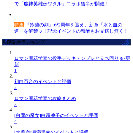
で「魔神英雄伝ワタル」コラボ後半が開催！
特集
『鈴蘭の剣』が2周年を迎え、新章「氷と血の
道」を解禁ッ！記念イベントの報酬もお見逃し無く！
攻略記事ランキング
ロマン開花学園の投手デッキテンプレと立ち回り|8/7更
新
1
初白百合のイベントと評価
2
ロマン開花学園の攻略まとめ
3
[白塵の魔女]白霧凍子のイベントと評価
4
[水着]泡瀬満里南のイベントと評価