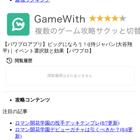
【パワプロアプリ】ビッグになろう！([侍ジャパン]大谷翔
平)｜イベント選択肢と効果【パワプロ】
攻略コンテンツ
注目の記事
ロマン開花学園の投手デッキテンプレ(8/7更新)
ロマン開花学園デビューガチャは引くべきか？(8/4更
新)