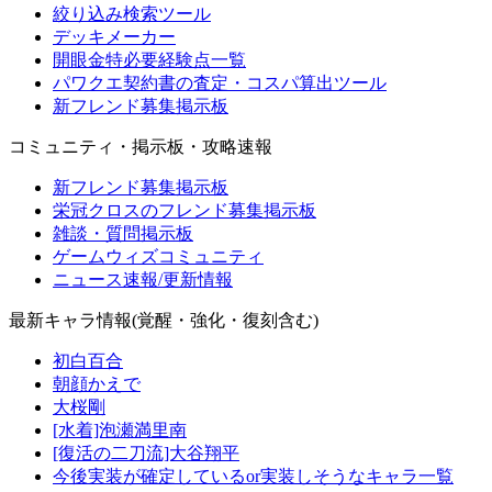
絞り込み検索ツール
デッキメーカー
開眼金特必要経験点一覧
パワクエ契約書の査定・コスパ算出ツール
新フレンド募集掲示板
コミュニティ・掲示板・攻略速報
新フレンド募集掲示板
栄冠クロスのフレンド募集掲示板
雑談・質問掲示板
ゲームウィズコミュニティ
ニュース速報/更新情報
最新キャラ情報(覚醒・強化・復刻含む)
初白百合
朝顔かえで
大桜剛
[水着]泡瀬満里南
[復活の二刀流]大谷翔平
今後実装が確定しているor実装しそうなキャラ一覧