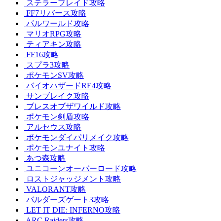
ステラーブレイド攻略
FF7リバース攻略
パルワールド攻略
マリオRPG攻略
ティアキン攻略
FF16攻略
スプラ3攻略
ポケモンSV攻略
バイオハザードRE4攻略
サンブレイク攻略
ブレスオブザワイルド攻略
ポケモン剣盾攻略
アルセウス攻略
ポケモンダイパリメイク攻略
ポケモンユナイト攻略
あつ森攻略
ユニコーンオーバーロード攻略
ロストジャッジメント攻略
VALORANT攻略
バルダーズゲート3攻略
LET IT DIE: INFERNO攻略
ARC Raiders攻略