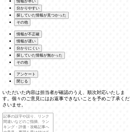
情報が早い
分かりやすい
探していた情報が見つかった
その他
情報が不正確
情報が遅い
分かりにくい
探していた情報が無かった
その他
アンケート
閉じる
いただいた内容は担当者が確認のうえ、順次対応いたしま
す。個々のご意見にはお返事できないことを予めご了承くだ
さいませ。