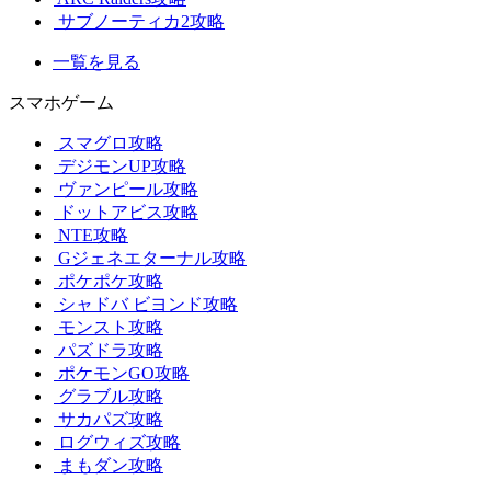
サブノーティカ2攻略
一覧を見る
スマホゲーム
スマグロ攻略
デジモンUP攻略
ヴァンピール攻略
ドットアビス攻略
NTE攻略
Gジェネエターナル攻略
ポケポケ攻略
シャドバ ビヨンド攻略
モンスト攻略
パズドラ攻略
ポケモンGO攻略
グラブル攻略
サカパズ攻略
ログウィズ攻略
まもダン攻略