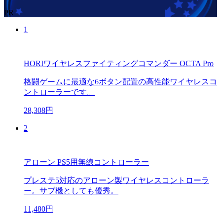
PR
1
HORIワイヤレスファイティングコマンダー OCTA Pro
格闘ゲームに最適な6ボタン配置の高性能ワイヤレスコ
ントローラーです。
28,308円
2
アローン PS5用無線コントローラー
プレステ5対応のアローン製ワイヤレスコントローラ
ー。サブ機としても優秀。
11,480円