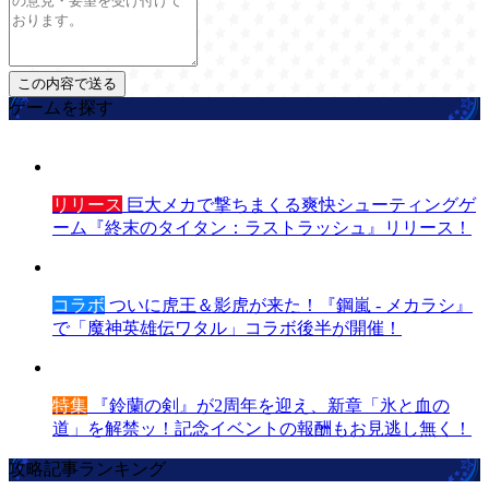
ゲームを探す
リリース
巨大メカで撃ちまくる爽快シューティングゲ
ーム『終末のタイタン：ラストラッシュ』リリース！
コラボ
ついに虎王＆影虎が来た！『鋼嵐 - メカラシ』
で「魔神英雄伝ワタル」コラボ後半が開催！
特集
『鈴蘭の剣』が2周年を迎え、新章「氷と血の
道」を解禁ッ！記念イベントの報酬もお見逃し無く！
攻略記事ランキング