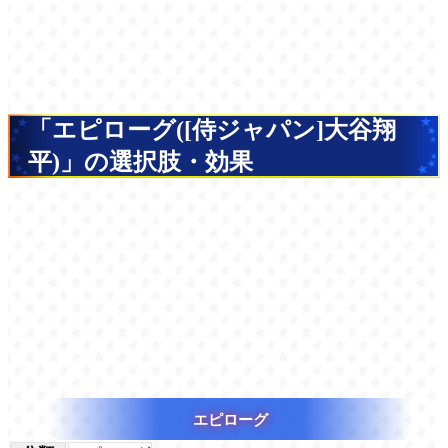
「エピローグ([侍ジャパン]大谷翔
平)」の選択肢・効果
エピローグ