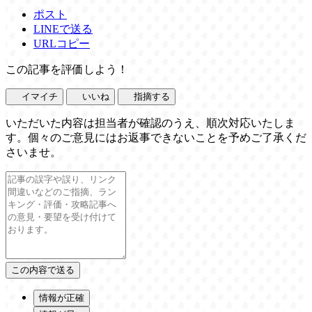
ポスト
LINEで送る
URLコピー
この記事を評価しよう！
イマイチ
いいね
指摘する
いただいた内容は担当者が確認のうえ、順次対応いたしま
す。個々のご意見にはお返事できないことを予めご了承くだ
さいませ。
情報が正確