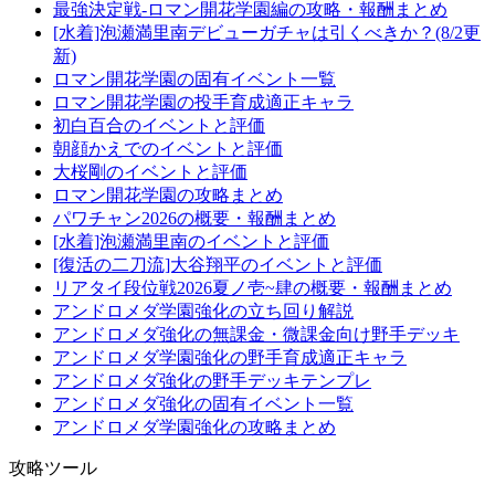
最強決定戦-ロマン開花学園編の攻略・報酬まとめ
[水着]泡瀬満里南デビューガチャは引くべきか？(8/2更
新)
ロマン開花学園の固有イベント一覧
ロマン開花学園の投手育成適正キャラ
初白百合のイベントと評価
朝顔かえでのイベントと評価
大桜剛のイベントと評価
ロマン開花学園の攻略まとめ
パワチャン2026の概要・報酬まとめ
[水着]泡瀬満里南のイベントと評価
[復活の二刀流]大谷翔平のイベントと評価
リアタイ段位戦2026夏ノ壱~肆の概要・報酬まとめ
アンドロメダ学園強化の立ち回り解説
アンドロメダ強化の無課金・微課金向け野手デッキ
アンドロメダ学園強化の野手育成適正キャラ
アンドロメダ強化の野手デッキテンプレ
アンドロメダ強化の固有イベント一覧
アンドロメダ学園強化の攻略まとめ
攻略ツール