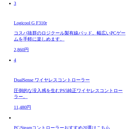
3
Logicool G F310r
コスパ抜群のロジクール製有線パッド。幅広いPCゲー
ムを手軽に楽しめます。
2,860円
4
DualSense ワイヤレスコントローラー
圧倒的な没入感を生むPS5純正ワイヤレスコントロー
ラー。
11,480円
PC/Steamコントローラーおすすめ20選はこちら