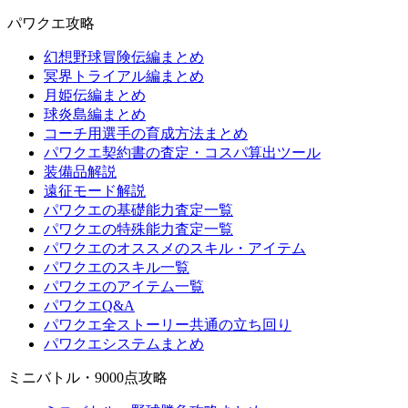
パワクエ攻略
幻想野球冒険伝編まとめ
冥界トライアル編まとめ
月姫伝編まとめ
球炎島編まとめ
コーチ用選手の育成方法まとめ
パワクエ契約書の査定・コスパ算出ツール
装備品解説
遠征モード解説
パワクエの基礎能力査定一覧
パワクエの特殊能力査定一覧
パワクエのオススメのスキル・アイテム
パワクエのスキル一覧
パワクエのアイテム一覧
パワクエQ&A
パワクエ全ストーリー共通の立ち回り
パワクエシステムまとめ
ミニバトル・9000点攻略