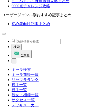
ミニバトル・野球勝負攻略まとめ
9000点チャレンジ攻略
ユーザージャンル別おすすめ記事まとめ
初心者向け記事まとめ
検索
ご意見
キャラ検索
キャラ前後一覧
リセマラランク
投手一覧
野手一覧
彼女・相棒一覧
サクセス一覧
デッキメーカー