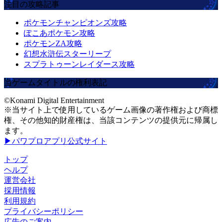
注目の攻略記事
ポケモンチャンピオンズ攻略
ぽこあポケモン攻略
ポケモンZA攻略
幻想水滸伝スターリープ
スプラトゥーンレイダース攻略
当ゲームタイトルの権利表記
©Konami Digital Entertainment
※当サイト上で使用しているゲーム画像の著作権および商標
権、その他知的財産権は、当該コンテンツの提供元に帰属し
ます。
▶パワプロアプリ公式サイト
トップ
ヘルプ
運営会社
採用情報
利用規約
プライバシーポリシー
広告のご案内