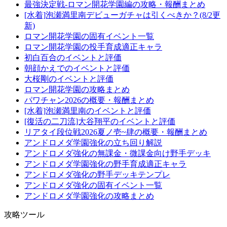
最強決定戦-ロマン開花学園編の攻略・報酬まとめ
[水着]泡瀬満里南デビューガチャは引くべきか？(8/2更
新)
ロマン開花学園の固有イベント一覧
ロマン開花学園の投手育成適正キャラ
初白百合のイベントと評価
朝顔かえでのイベントと評価
大桜剛のイベントと評価
ロマン開花学園の攻略まとめ
パワチャン2026の概要・報酬まとめ
[水着]泡瀬満里南のイベントと評価
[復活の二刀流]大谷翔平のイベントと評価
リアタイ段位戦2026夏ノ壱~肆の概要・報酬まとめ
アンドロメダ学園強化の立ち回り解説
アンドロメダ強化の無課金・微課金向け野手デッキ
アンドロメダ学園強化の野手育成適正キャラ
アンドロメダ強化の野手デッキテンプレ
アンドロメダ強化の固有イベント一覧
アンドロメダ学園強化の攻略まとめ
攻略ツール