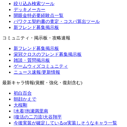
絞り込み検索ツール
デッキメーカー
開眼金特必要経験点一覧
パワクエ契約書の査定・コスパ算出ツール
新フレンド募集掲示板
コミュニティ・掲示板・攻略速報
新フレンド募集掲示板
栄冠クロスのフレンド募集掲示板
雑談・質問掲示板
ゲームウィズコミュニティ
ニュース速報/更新情報
最新キャラ情報(覚醒・強化・復刻含む)
初白百合
朝顔かえで
大桜剛
[水着]泡瀬満里南
[復活の二刀流]大谷翔平
今後実装が確定しているor実装しそうなキャラ一覧