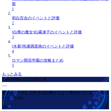
新
1
初白百合のイベントと評価
2
[白塵の魔女]白霧凍子のイベントと評価
3
[水着]泡瀬満里南のイベントと評価
4
ロマン開花学園の攻略まとめ
5
もっとみる
GameWithからのお知らせ
【Amazon7月】おすすめ記事からよく買われているコントロ
ーラーTOP4
PR