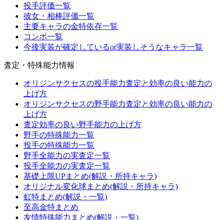
投手評価一覧
彼女・相棒評価一覧
主要キャラの金特依存一覧
コンボ一覧
今後実装が確定しているor実装しそうなキャラ一覧
査定・特殊能力情報
オリジンサクセスの投手能力査定と効率の良い能力の
上げ方
オリジンサクセスの野手能力査定と効率の良い能力の
上げ方
査定効率の良い野手能力の上げ方
野手の特殊能力一覧
投手の特殊能力一覧
野手全能力の実査定一覧
投手全能力の実査定一覧
基礎上限UPまとめ(解説・所持キャラ)
オリジナル変化球まとめ(解説・所持キャラ)
虹特まとめ(解説・一覧)
至高金特まとめ
友情特殊能力まとめ(解説・一覧)