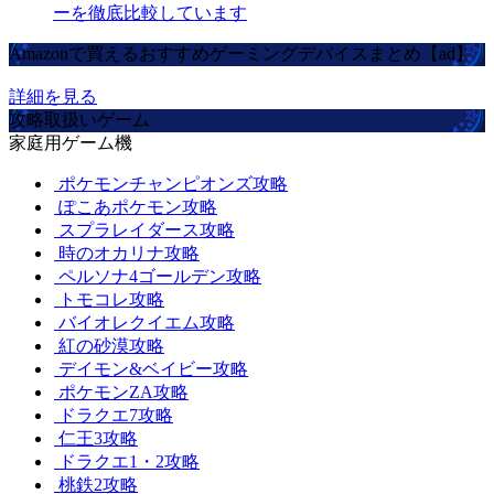
ーを徹底比較しています
Amazonで買えるおすすめゲーミングデバイスまとめ【ad】
詳細を見る
攻略取扱いゲーム
家庭用ゲーム機
ポケモンチャンピオンズ攻略
ぽこあポケモン攻略
スプラレイダース攻略
時のオカリナ攻略
ペルソナ4ゴールデン攻略
トモコレ攻略
バイオレクイエム攻略
紅の砂漠攻略
デイモン&ベイビー攻略
ポケモンZA攻略
ドラクエ7攻略
仁王3攻略
ドラクエ1・2攻略
桃鉄2攻略