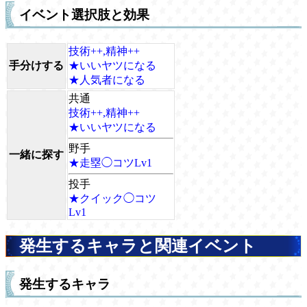
イベント選択肢と効果
技術++,精神++
手分けする
★いいヤツになる
★人気者になる
共通
技術++,精神++
★いいヤツになる
野手
一緒に探す
★走塁◯コツLv1
投手
★クイック◯コツ
Lv1
発生するキャラと関連イベント
発生するキャラ