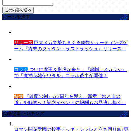
ゲームを探す
リリース
巨大メカで撃ちまくる爽快シューティングゲ
ーム『終末のタイタン：ラストラッシュ』リリース！
コラボ
ついに虎王＆影虎が来た！『鋼嵐 - メカラシ』
で「魔神英雄伝ワタル」コラボ後半が開催！
特集
『鈴蘭の剣』が2周年を迎え、新章「氷と血の
道」を解禁ッ！記念イベントの報酬もお見逃し無く！
攻略記事ランキング
ロマン開花学園の投手デッキテンプレと立ち回り|8/7更