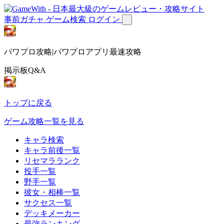
事前ガチャ
ゲーム検索
ログイン
パワプロ攻略|パワプロアプリ最速攻略
掲示板Q&A
トップに戻る
ゲーム攻略一覧を見る
キャラ検索
キャラ前後一覧
リセマラランク
投手一覧
野手一覧
彼女・相棒一覧
サクセス一覧
デッキメーカー
最強ランキング