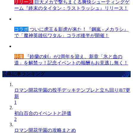
リリース
巨大メカで撃ちまくる爽快シューティングゲ
ーム『終末のタイタン：ラストラッシュ』リリース！
コラボ
ついに虎王＆影虎が来た！『鋼嵐 - メカラシ』
で「魔神英雄伝ワタル」コラボ後半が開催！
特集
『鈴蘭の剣』が2周年を迎え、新章「氷と血の
道」を解禁ッ！記念イベントの報酬もお見逃し無く！
攻略記事ランキング
ロマン開花学園の投手デッキテンプレと立ち回り|8/7更
新
1
初白百合のイベントと評価
2
ロマン開花学園の攻略まとめ