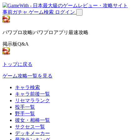
事前ガチャ
ゲーム検索
ログイン
パワプロ攻略|パワプロアプリ最速攻略
掲示板Q&A
トップに戻る
ゲーム攻略一覧を見る
キャラ検索
キャラ前後一覧
リセマラランク
投手一覧
野手一覧
彼女・相棒一覧
サクセス一覧
デッキメーカー
最強ランキング