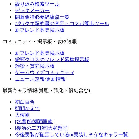
絞り込み検索ツール
デッキメーカー
開眼金特必要経験点一覧
パワクエ契約書の査定・コスパ算出ツール
新フレンド募集掲示板
コミュニティ・掲示板・攻略速報
新フレンド募集掲示板
栄冠クロスのフレンド募集掲示板
雑談・質問掲示板
ゲームウィズコミュニティ
ニュース速報/更新情報
最新キャラ情報(覚醒・強化・復刻含む)
初白百合
朝顔かえで
大桜剛
[水着]泡瀬満里南
[復活の二刀流]大谷翔平
今後実装が確定しているor実装しそうなキャラ一覧