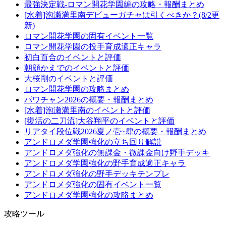
最強決定戦-ロマン開花学園編の攻略・報酬まとめ
[水着]泡瀬満里南デビューガチャは引くべきか？(8/2更
新)
ロマン開花学園の固有イベント一覧
ロマン開花学園の投手育成適正キャラ
初白百合のイベントと評価
朝顔かえでのイベントと評価
大桜剛のイベントと評価
ロマン開花学園の攻略まとめ
パワチャン2026の概要・報酬まとめ
[水着]泡瀬満里南のイベントと評価
[復活の二刀流]大谷翔平のイベントと評価
リアタイ段位戦2026夏ノ壱~肆の概要・報酬まとめ
アンドロメダ学園強化の立ち回り解説
アンドロメダ強化の無課金・微課金向け野手デッキ
アンドロメダ学園強化の野手育成適正キャラ
アンドロメダ強化の野手デッキテンプレ
アンドロメダ強化の固有イベント一覧
アンドロメダ学園強化の攻略まとめ
攻略ツール