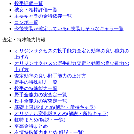
投手評価一覧
彼女・相棒評価一覧
主要キャラの金特依存一覧
コンボ一覧
今後実装が確定しているor実装しそうなキャラ一覧
査定・特殊能力情報
オリジンサクセスの投手能力査定と効率の良い能力の
上げ方
オリジンサクセスの野手能力査定と効率の良い能力の
上げ方
査定効率の良い野手能力の上げ方
野手の特殊能力一覧
投手の特殊能力一覧
野手全能力の実査定一覧
投手全能力の実査定一覧
基礎上限UPまとめ(解説・所持キャラ)
オリジナル変化球まとめ(解説・所持キャラ)
虹特まとめ(解説・一覧)
至高金特まとめ
友情特殊能力まとめ(解説・一覧)