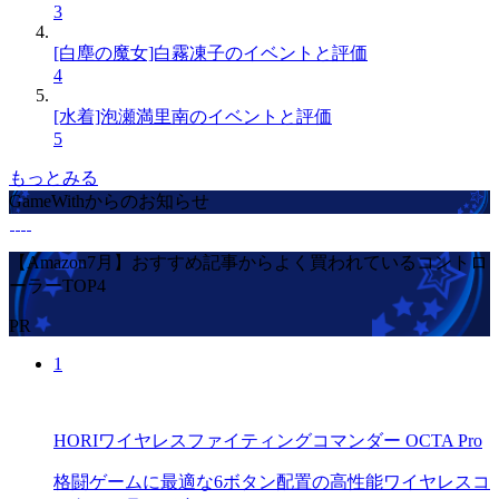
3
[白塵の魔女]白霧凍子のイベントと評価
4
[水着]泡瀬満里南のイベントと評価
5
もっとみる
GameWithからのお知らせ
【Amazon7月】おすすめ記事からよく買われているコントロ
ーラーTOP4
PR
1
HORIワイヤレスファイティングコマンダー OCTA Pro
格闘ゲームに最適な6ボタン配置の高性能ワイヤレスコ