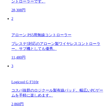
ントローラーです。
28,308円
2
アローン PS5用無線コントローラー
プレステ5対応のアローン製ワイヤレスコントローラ
ー。サブ機としても優秀。
11,480円
3
Logicool G F310r
コスパ抜群のロジクール製有線パッド。幅広いPCゲー
ムを手軽に楽しめます。
2,860円