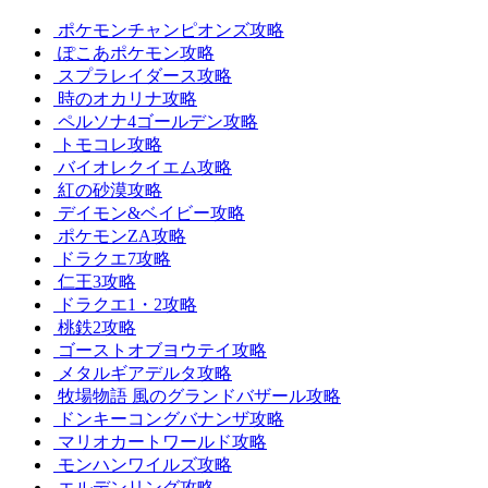
ポケモンチャンピオンズ攻略
ぽこあポケモン攻略
スプラレイダース攻略
時のオカリナ攻略
ペルソナ4ゴールデン攻略
トモコレ攻略
バイオレクイエム攻略
紅の砂漠攻略
デイモン&ベイビー攻略
ポケモンZA攻略
ドラクエ7攻略
仁王3攻略
ドラクエ1・2攻略
桃鉄2攻略
ゴーストオブヨウテイ攻略
メタルギアデルタ攻略
牧場物語 風のグランドバザール攻略
ドンキーコングバナンザ攻略
マリオカートワールド攻略
モンハンワイルズ攻略
エルデンリング攻略