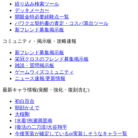
絞り込み検索ツール
デッキメーカー
開眼金特必要経験点一覧
パワクエ契約書の査定・コスパ算出ツール
新フレンド募集掲示板
コミュニティ・掲示板・攻略速報
新フレンド募集掲示板
栄冠クロスのフレンド募集掲示板
雑談・質問掲示板
ゲームウィズコミュニティ
ニュース速報/更新情報
最新キャラ情報(覚醒・強化・復刻含む)
初白百合
朝顔かえで
大桜剛
[水着]泡瀬満里南
[復活の二刀流]大谷翔平
今後実装が確定しているor実装しそうなキャラ一覧