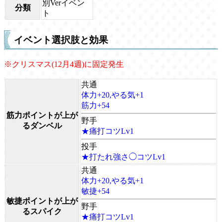
別Verイベン
分類
ト
イベント選択肢と効果
※クリスマス(12月4週)に固定発生
共通
体力+20,やる気+1
筋力+54
筋力ポイントが上が
野手
るダンベル
★痛打コツLv1
投手
★打たれ強さ◯コツLv1
共通
体力+20,やる気+1
敏捷+54
敏捷ポイントが上が
野手
るスパイク
★痛打コツLv1