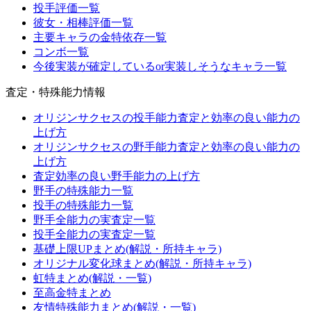
投手評価一覧
彼女・相棒評価一覧
主要キャラの金特依存一覧
コンボ一覧
今後実装が確定しているor実装しそうなキャラ一覧
査定・特殊能力情報
オリジンサクセスの投手能力査定と効率の良い能力の
上げ方
オリジンサクセスの野手能力査定と効率の良い能力の
上げ方
査定効率の良い野手能力の上げ方
野手の特殊能力一覧
投手の特殊能力一覧
野手全能力の実査定一覧
投手全能力の実査定一覧
基礎上限UPまとめ(解説・所持キャラ)
オリジナル変化球まとめ(解説・所持キャラ)
虹特まとめ(解説・一覧)
至高金特まとめ
友情特殊能力まとめ(解説・一覧)