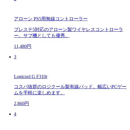
アローン PS5用無線コントローラー
プレステ5対応のアローン製ワイヤレスコントローラ
ー。サブ機としても優秀。
11,480円
3
Logicool G F310r
コスパ抜群のロジクール製有線パッド。幅広いPCゲー
ムを手軽に楽しめます。
2,860円
4