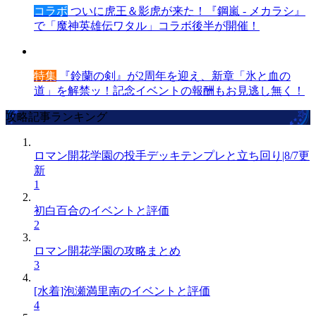
コラボ
ついに虎王＆影虎が来た！『鋼嵐 - メカラシ』
で「魔神英雄伝ワタル」コラボ後半が開催！
特集
『鈴蘭の剣』が2周年を迎え、新章「氷と血の
道」を解禁ッ！記念イベントの報酬もお見逃し無く！
攻略記事ランキング
ロマン開花学園の投手デッキテンプレと立ち回り|8/7更
新
1
初白百合のイベントと評価
2
ロマン開花学園の攻略まとめ
3
[水着]泡瀬満里南のイベントと評価
4