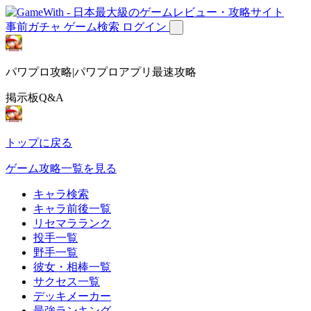
事前ガチャ
ゲーム検索
ログイン
パワプロ攻略|パワプロアプリ最速攻略
掲示板Q&A
トップに戻る
ゲーム攻略一覧を見る
キャラ検索
キャラ前後一覧
リセマラランク
投手一覧
野手一覧
彼女・相棒一覧
サクセス一覧
デッキメーカー
最強ランキング