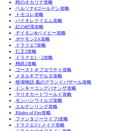
時のオカリナ攻略
ペルソナ4ゴールデン攻略
トモコレ攻略
バイオレクイエム攻略
紅の砂漠攻略
デイモン&ベイビー攻略
ポケモンZA攻略
ドラクエ7攻略
仁王3攻略
ドラクエ1・2攻略
桃鉄2攻略
ゴーストオブヨウテイ攻略
メタルギアデルタ攻略
牧場物語 風のグランドバザール攻略
ドンキーコングバナンザ攻略
マリオカートワールド攻略
モンハンワイルズ攻略
エルデンリング攻略
Blades of Fire攻略
ファンタジーライフi攻略
ドラクエ3リメイク攻略