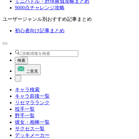
ミニバトル・野球勝負攻略まとめ
9000点チャレンジ攻略
ユーザージャンル別おすすめ記事まとめ
初心者向け記事まとめ
検索
ご意見
キャラ検索
キャラ前後一覧
リセマラランク
投手一覧
野手一覧
彼女・相棒一覧
サクセス一覧
デッキメーカー