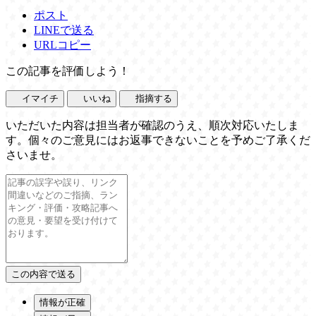
ポスト
LINEで送る
URLコピー
この記事を評価しよう！
イマイチ
いいね
指摘する
いただいた内容は担当者が確認のうえ、順次対応いたしま
す。個々のご意見にはお返事できないことを予めご了承くだ
さいませ。
情報が正確