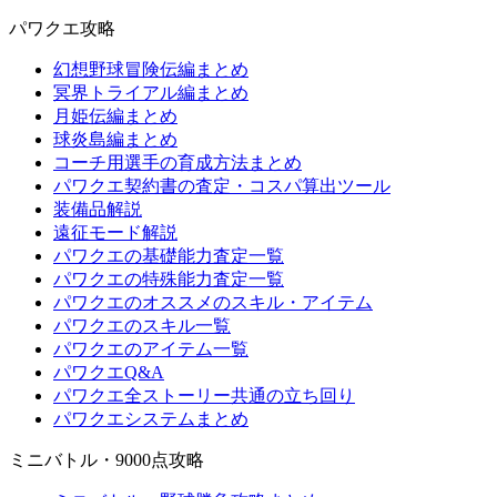
パワクエ攻略
幻想野球冒険伝編まとめ
冥界トライアル編まとめ
月姫伝編まとめ
球炎島編まとめ
コーチ用選手の育成方法まとめ
パワクエ契約書の査定・コスパ算出ツール
装備品解説
遠征モード解説
パワクエの基礎能力査定一覧
パワクエの特殊能力査定一覧
パワクエのオススメのスキル・アイテム
パワクエのスキル一覧
パワクエのアイテム一覧
パワクエQ&A
パワクエ全ストーリー共通の立ち回り
パワクエシステムまとめ
ミニバトル・9000点攻略