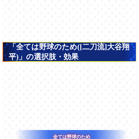
「全ては野球のため([二刀流]大谷翔
平)」の選択肢・効果
全ては野球のため