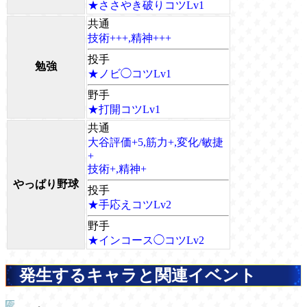
★ささやき破りコツLv1
共通
技術+++,精神+++
投手
勉強
★ノビ◯コツLv1
野手
★打開コツLv1
共通
大谷評価+5,筋力+,変化/敏捷
+
技術+,精神+
やっぱり野球
投手
★手応えコツLv2
野手
★インコース◯コツLv2
発生するキャラと関連イベント