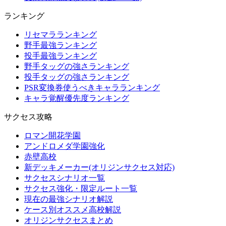
ランキング
リセマラランキング
野手最強ランキング
投手最強ランキング
野手タッグの強さランキング
投手タッグの強さランキング
PSR変換券使うべきキャラランキング
キャラ覚醒優先度ランキング
サクセス攻略
ロマン開花学園
アンドロメダ学園強化
赤壁高校
新デッキメーカー(オリジンサクセス対応)
サクセスシナリオ一覧
サクセス強化・限定ルート一覧
現在の最強シナリオ解説
ケース別オススメ高校解説
オリジンサクセスまとめ