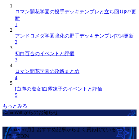
ロマン開花学園の投手デッキテンプレと立ち回り|8/7更
新
1
アンドロメダ学園強化の野手デッキテンプレ|7/14更新
2
初白百合のイベントと評価
3
ロマン開花学園の攻略まとめ
4
[白塵の魔女]白霧凍子のイベントと評価
5
もっとみる
GameWithからのお知らせ
【Amazon7月】おすすめ記事からよく買われているコントロ
ーラーTOP4