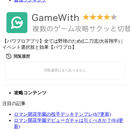
【パワプロアプリ】全ては野球のため([二刀流]大谷翔平)｜
イベント選択肢と効果【パワプロ】
攻略コンテンツ
注目の記事
ロマン開花学園の投手デッキテンプレ(8/7更新)
ロマン開花学園デビューガチャは引くべきか？(8/4更
新)