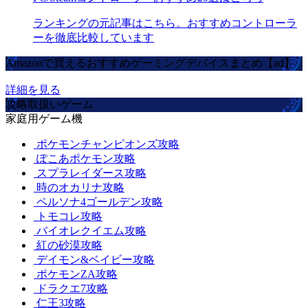
ランキングの元記事はこちら。おすすめコントローラ
ーを徹底比較しています
Amazonで買えるおすすめゲーミングデバイスまとめ【ad】
詳細を見る
攻略取扱いゲーム
家庭用ゲーム機
ポケモンチャンピオンズ攻略
ぽこあポケモン攻略
スプラレイダース攻略
時のオカリナ攻略
ペルソナ4ゴールデン攻略
トモコレ攻略
バイオレクイエム攻略
紅の砂漠攻略
デイモン&ベイビー攻略
ポケモンZA攻略
ドラクエ7攻略
仁王3攻略