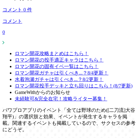
コメント
0
件
コメント
0
ロマン開花攻略まとめはこちら！
ロマン開花の投手適正キャラはこちら！
ロマン開花の固有イベ一覧はこちら！
ロマン開花ガチャは引くべき...？8/4更新！
水着泡瀬ガチャは引くべき...？8/2更新！
ロマン開花投手デッキと立ち回りはこちら！(8/7更新)
GameWithからのお知らせ
未経験可&完全在宅！攻略ライター募集！
パワプロアプリのイベント「全ては野球のため([二刀流]大谷
翔平)」の選択肢と効果、イベントが発生するキャラを掲
載。関連するイベントも掲載しているので、サクセスの参考
にどうぞ。