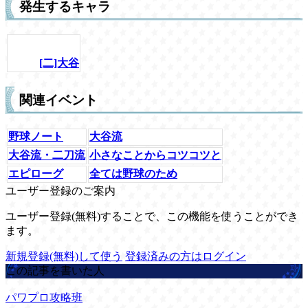
発生するキャラ
[二]大谷
関連イベント
野球ノート
大谷流
大谷流・二刀流
小さなことからコツコツと
エピローグ
全ては野球のため
ユーザー登録のご案内
ユーザー登録(無料)することで、この機能を使うことができ
ます。
新規登録(無料)して使う
登録済みの方はログイン
この記事を書いた人
パワプロ攻略班