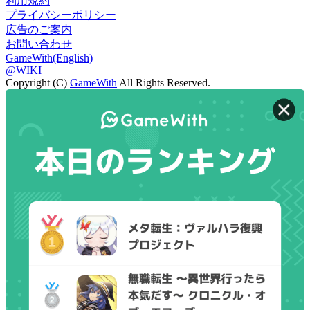
利用規約
プライバシーポリシー
広告のご案内
お問い合わせ
GameWith(English)
@WIKI
Copyright (C)
GameWith
All Rights Reserved.