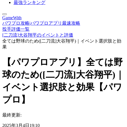
最強ランキング
GameWith
パワプロ攻略|パワプロアプリ最速攻略
投手評価一覧
[二刀流]大谷翔平のイベントと評価
全ては野球のため([二刀流]大谷翔平)｜イベント選択肢と効
果
【パワプロアプリ】全ては野
球のため([二刀流]大谷翔平)｜
イベント選択肢と効果【パワ
プロ】
最終更新:
2025年3月4日19:10