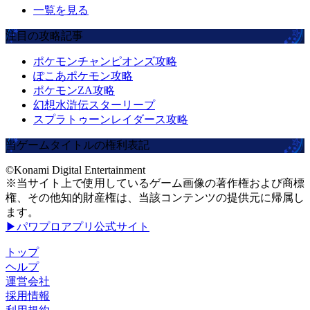
一覧を見る
注目の攻略記事
ポケモンチャンピオンズ攻略
ぽこあポケモン攻略
ポケモンZA攻略
幻想水滸伝スターリープ
スプラトゥーンレイダース攻略
当ゲームタイトルの権利表記
©Konami Digital Entertainment
※当サイト上で使用しているゲーム画像の著作権および商標
権、その他知的財産権は、当該コンテンツの提供元に帰属し
ます。
▶パワプロアプリ公式サイト
トップ
ヘルプ
運営会社
採用情報