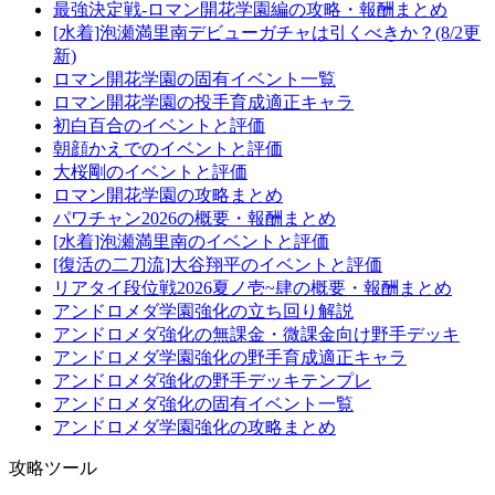
最強決定戦-ロマン開花学園編の攻略・報酬まとめ
[水着]泡瀬満里南デビューガチャは引くべきか？(8/2更
新)
ロマン開花学園の固有イベント一覧
ロマン開花学園の投手育成適正キャラ
初白百合のイベントと評価
朝顔かえでのイベントと評価
大桜剛のイベントと評価
ロマン開花学園の攻略まとめ
パワチャン2026の概要・報酬まとめ
[水着]泡瀬満里南のイベントと評価
[復活の二刀流]大谷翔平のイベントと評価
リアタイ段位戦2026夏ノ壱~肆の概要・報酬まとめ
アンドロメダ学園強化の立ち回り解説
アンドロメダ強化の無課金・微課金向け野手デッキ
アンドロメダ学園強化の野手育成適正キャラ
アンドロメダ強化の野手デッキテンプレ
アンドロメダ強化の固有イベント一覧
アンドロメダ学園強化の攻略まとめ
攻略ツール