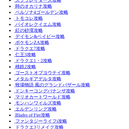
スプラレイダース攻略
時のオカリナ攻略
ペルソナ4ゴールデン攻略
トモコレ攻略
バイオレクイエム攻略
紅の砂漠攻略
デイモン&ベイビー攻略
ポケモンZA攻略
ドラクエ7攻略
仁王3攻略
ドラクエ1・2攻略
桃鉄2攻略
ゴーストオブヨウテイ攻略
メタルギアデルタ攻略
牧場物語 風のグランドバザール攻略
ドンキーコングバナンザ攻略
マリオカートワールド攻略
モンハンワイルズ攻略
エルデンリング攻略
Blades of Fire攻略
ファンタジーライフi攻略
ドラクエ3リメイク攻略