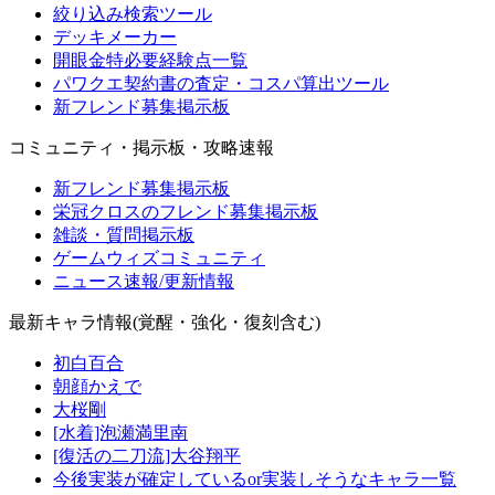
絞り込み検索ツール
デッキメーカー
開眼金特必要経験点一覧
パワクエ契約書の査定・コスパ算出ツール
新フレンド募集掲示板
コミュニティ・掲示板・攻略速報
新フレンド募集掲示板
栄冠クロスのフレンド募集掲示板
雑談・質問掲示板
ゲームウィズコミュニティ
ニュース速報/更新情報
最新キャラ情報(覚醒・強化・復刻含む)
初白百合
朝顔かえで
大桜剛
[水着]泡瀬満里南
[復活の二刀流]大谷翔平
今後実装が確定しているor実装しそうなキャラ一覧