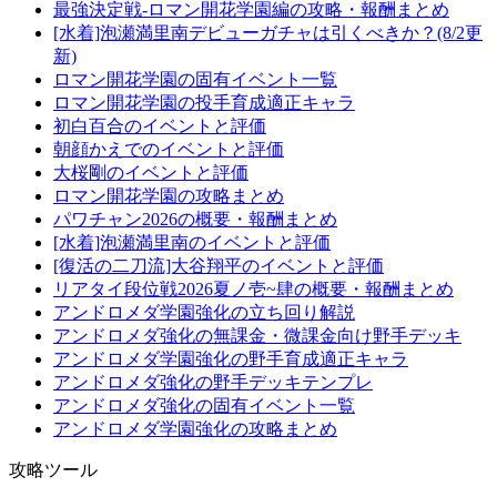
最強決定戦-ロマン開花学園編の攻略・報酬まとめ
[水着]泡瀬満里南デビューガチャは引くべきか？(8/2更
新)
ロマン開花学園の固有イベント一覧
ロマン開花学園の投手育成適正キャラ
初白百合のイベントと評価
朝顔かえでのイベントと評価
大桜剛のイベントと評価
ロマン開花学園の攻略まとめ
パワチャン2026の概要・報酬まとめ
[水着]泡瀬満里南のイベントと評価
[復活の二刀流]大谷翔平のイベントと評価
リアタイ段位戦2026夏ノ壱~肆の概要・報酬まとめ
アンドロメダ学園強化の立ち回り解説
アンドロメダ強化の無課金・微課金向け野手デッキ
アンドロメダ学園強化の野手育成適正キャラ
アンドロメダ強化の野手デッキテンプレ
アンドロメダ強化の固有イベント一覧
アンドロメダ学園強化の攻略まとめ
攻略ツール