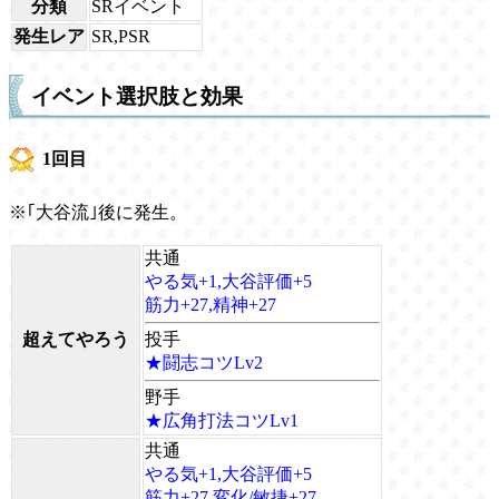
分類
SRイベント
発生レア
SR,PSR
イベント選択肢と効果
1回目
※｢大谷流｣後に発生。
共通
やる気+1,大谷評価+5
筋力+27,精神+27
超えてやろう
投手
★闘志コツLv2
野手
★広角打法コツLv1
共通
やる気+1,大谷評価+5
筋力+27,変化/敏捷+27