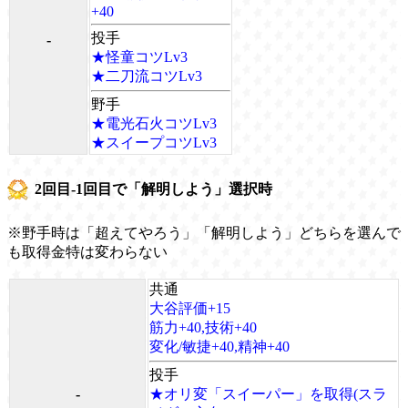
+40
投手
-
★怪童コツLv3
★二刀流コツLv3
野手
★電光石火コツLv3
★スイープコツLv3
2回目-1回目で「解明しよう」選択時
※野手時は「超えてやろう」「解明しよう」どちらを選んで
も取得金特は変わらない
共通
大谷評価+15
筋力+40,技術+40
変化/敏捷+40,精神+40
投手
-
★オリ変「スイーパー」を取得(スラ