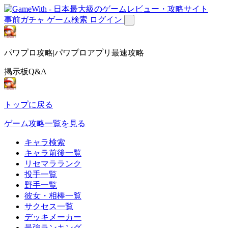
事前ガチャ
ゲーム検索
ログイン
パワプロ攻略|パワプロアプリ最速攻略
掲示板Q&A
トップに戻る
ゲーム攻略一覧を見る
キャラ検索
キャラ前後一覧
リセマラランク
投手一覧
野手一覧
彼女・相棒一覧
サクセス一覧
デッキメーカー
最強ランキング