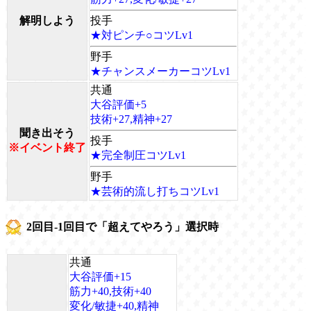
解明しよう
投手
★対ピンチ○コツLv1
野手
★チャンスメーカーコツLv1
共通
大谷評価+5
技術+27,精神+27
聞き出そう
投手
※イベント終了
★完全制圧コツLv1
野手
★芸術的流し打ちコツLv1
2回目-1回目で「超えてやろう」選択時
共通
大谷評価+15
筋力+40,技術+40
変化/敏捷+40,精神