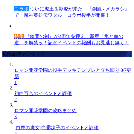
コラボ
ついに虎王＆影虎が来た！『鋼嵐 - メカラシ』
で「魔神英雄伝ワタル」コラボ後半が開催！
特集
『鈴蘭の剣』が2周年を迎え、新章「氷と血の
道」を解禁ッ！記念イベントの報酬もお見逃し無く！
攻略記事ランキング
ロマン開花学園の投手デッキテンプレと立ち回り|8/7更
新
1
初白百合のイベントと評価
2
ロマン開花学園の攻略まとめ
3
[白塵の魔女]白霧凍子のイベントと評価
4