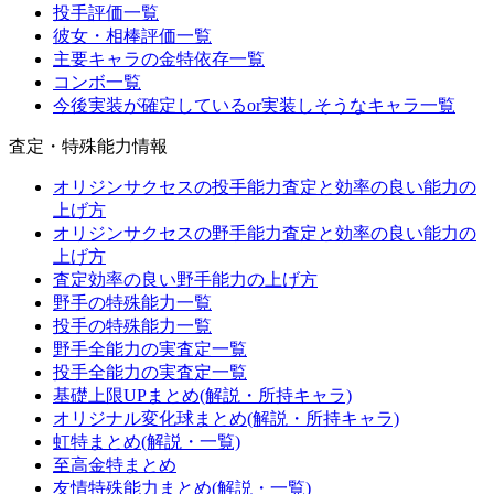
投手評価一覧
彼女・相棒評価一覧
主要キャラの金特依存一覧
コンボ一覧
今後実装が確定しているor実装しそうなキャラ一覧
査定・特殊能力情報
オリジンサクセスの投手能力査定と効率の良い能力の
上げ方
オリジンサクセスの野手能力査定と効率の良い能力の
上げ方
査定効率の良い野手能力の上げ方
野手の特殊能力一覧
投手の特殊能力一覧
野手全能力の実査定一覧
投手全能力の実査定一覧
基礎上限UPまとめ(解説・所持キャラ)
オリジナル変化球まとめ(解説・所持キャラ)
虹特まとめ(解説・一覧)
至高金特まとめ
友情特殊能力まとめ(解説・一覧)