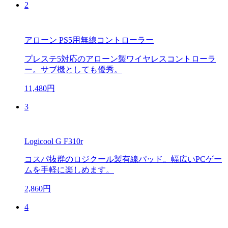
2
アローン PS5用無線コントローラー
プレステ5対応のアローン製ワイヤレスコントローラ
ー。サブ機としても優秀。
11,480円
3
Logicool G F310r
コスパ抜群のロジクール製有線パッド。幅広いPCゲー
ムを手軽に楽しめます。
2,860円
4