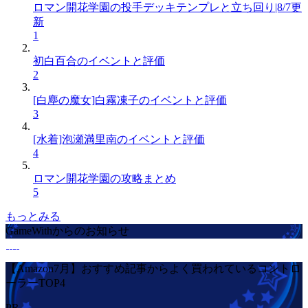
ロマン開花学園の投手デッキテンプレと立ち回り|8/7更
新
1
初白百合のイベントと評価
2
[白塵の魔女]白霧凍子のイベントと評価
3
[水着]泡瀬満里南のイベントと評価
4
ロマン開花学園の攻略まとめ
5
もっとみる
GameWithからのお知らせ
【Amazon7月】おすすめ記事からよく買われているコントロ
ーラーTOP4
PR