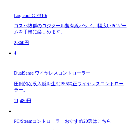
Logicool G F310r
コスパ抜群のロジクール製有線パッド。幅広いPCゲー
ムを手軽に楽しめます。
2,860円
4
DualSense ワイヤレスコントローラー
圧倒的な没入感を生むPS5純正ワイヤレスコントロー
ラー。
11,480円
PC/Steamコントローラーおすすめ20選はこちら