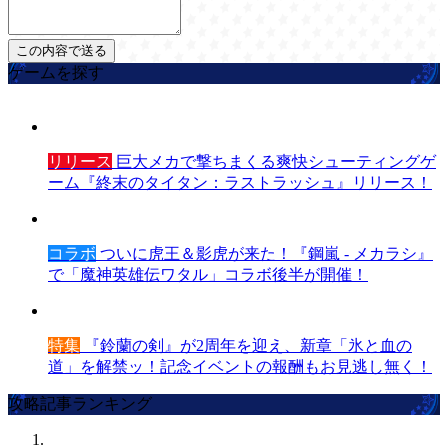
ゲームを探す
リリース
巨大メカで撃ちまくる爽快シューティングゲ
ーム『終末のタイタン：ラストラッシュ』リリース！
コラボ
ついに虎王＆影虎が来た！『鋼嵐 - メカラシ』
で「魔神英雄伝ワタル」コラボ後半が開催！
特集
『鈴蘭の剣』が2周年を迎え、新章「氷と血の
道」を解禁ッ！記念イベントの報酬もお見逃し無く！
攻略記事ランキング