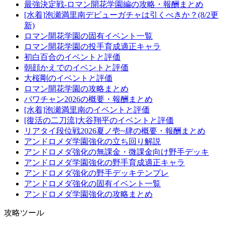
最強決定戦-ロマン開花学園編の攻略・報酬まとめ
[水着]泡瀬満里南デビューガチャは引くべきか？(8/2更
新)
ロマン開花学園の固有イベント一覧
ロマン開花学園の投手育成適正キャラ
初白百合のイベントと評価
朝顔かえでのイベントと評価
大桜剛のイベントと評価
ロマン開花学園の攻略まとめ
パワチャン2026の概要・報酬まとめ
[水着]泡瀬満里南のイベントと評価
[復活の二刀流]大谷翔平のイベントと評価
リアタイ段位戦2026夏ノ壱~肆の概要・報酬まとめ
アンドロメダ学園強化の立ち回り解説
アンドロメダ強化の無課金・微課金向け野手デッキ
アンドロメダ学園強化の野手育成適正キャラ
アンドロメダ強化の野手デッキテンプレ
アンドロメダ強化の固有イベント一覧
アンドロメダ学園強化の攻略まとめ
攻略ツール