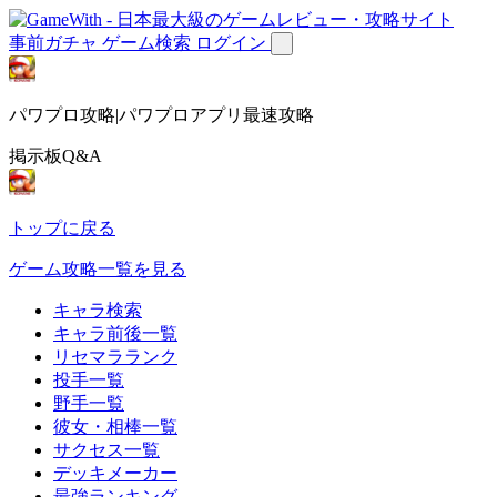
事前ガチャ
ゲーム検索
ログイン
パワプロ攻略|パワプロアプリ最速攻略
掲示板Q&A
トップに戻る
ゲーム攻略一覧を見る
キャラ検索
キャラ前後一覧
リセマラランク
投手一覧
野手一覧
彼女・相棒一覧
サクセス一覧
デッキメーカー
最強ランキング