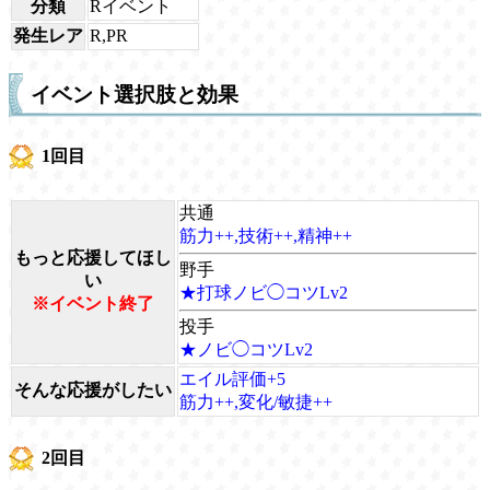
分類
Rイベント
発生レア
R,PR
イベント選択肢と効果
1回目
共通
筋力++,技術++,精神++
もっと応援してほし
野手
い
★打球ノビ◯コツLv2
※イベント終了
投手
★ノビ◯コツLv2
エイル評価+5
そんな応援がしたい
筋力++,変化/敏捷++
2回目