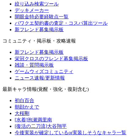
絞り込み検索ツール
デッキメーカー
開眼金特必要経験点一覧
パワクエ契約書の査定・コスパ算出ツール
新フレンド募集掲示板
コミュニティ・掲示板・攻略速報
新フレンド募集掲示板
栄冠クロスのフレンド募集掲示板
雑談・質問掲示板
ゲームウィズコミュニティ
ニュース速報/更新情報
最新キャラ情報(覚醒・強化・復刻含む)
初白百合
朝顔かえで
大桜剛
[水着]泡瀬満里南
[復活の二刀流]大谷翔平
今後実装が確定しているor実装しそうなキャラ一覧