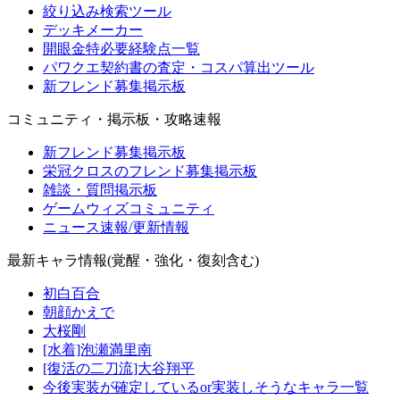
絞り込み検索ツール
デッキメーカー
開眼金特必要経験点一覧
パワクエ契約書の査定・コスパ算出ツール
新フレンド募集掲示板
コミュニティ・掲示板・攻略速報
新フレンド募集掲示板
栄冠クロスのフレンド募集掲示板
雑談・質問掲示板
ゲームウィズコミュニティ
ニュース速報/更新情報
最新キャラ情報(覚醒・強化・復刻含む)
初白百合
朝顔かえで
大桜剛
[水着]泡瀬満里南
[復活の二刀流]大谷翔平
今後実装が確定しているor実装しそうなキャラ一覧