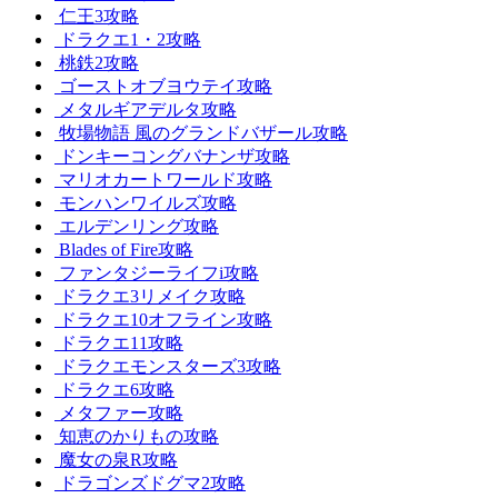
仁王3攻略
ドラクエ1・2攻略
桃鉄2攻略
ゴーストオブヨウテイ攻略
メタルギアデルタ攻略
牧場物語 風のグランドバザール攻略
ドンキーコングバナンザ攻略
マリオカートワールド攻略
モンハンワイルズ攻略
エルデンリング攻略
Blades of Fire攻略
ファンタジーライフi攻略
ドラクエ3リメイク攻略
ドラクエ10オフライン攻略
ドラクエ11攻略
ドラクエモンスターズ3攻略
ドラクエ6攻略
メタファー攻略
知恵のかりもの攻略
魔女の泉R攻略
ドラゴンズドグマ2攻略