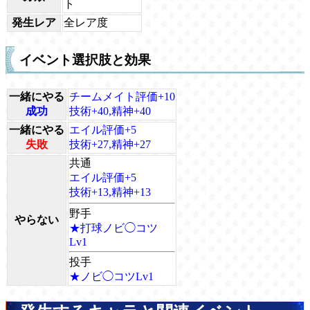
ト
発生レア
全レア度
イベント選択肢と効果
一緒にやる
チームメイト評価+10
成功
技術+40,精神+40
一緒にやる
エイル評価+5
失敗
技術+27,精神+27
共通
エイル評価+5
技術+13,精神+13
野手
やらない
★打球ノビ◯コツ
Lv1
投手
★ノビ◯コツLv1