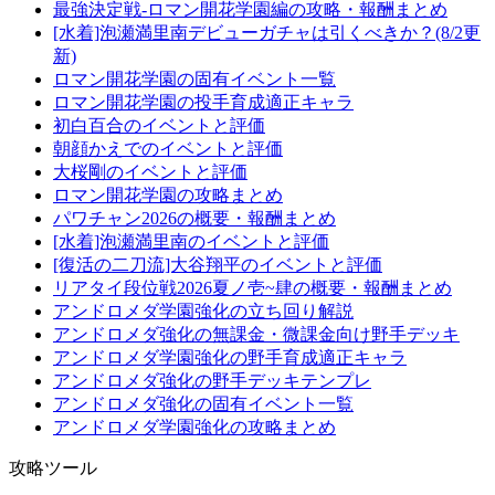
最強決定戦-ロマン開花学園編の攻略・報酬まとめ
[水着]泡瀬満里南デビューガチャは引くべきか？(8/2更
新)
ロマン開花学園の固有イベント一覧
ロマン開花学園の投手育成適正キャラ
初白百合のイベントと評価
朝顔かえでのイベントと評価
大桜剛のイベントと評価
ロマン開花学園の攻略まとめ
パワチャン2026の概要・報酬まとめ
[水着]泡瀬満里南のイベントと評価
[復活の二刀流]大谷翔平のイベントと評価
リアタイ段位戦2026夏ノ壱~肆の概要・報酬まとめ
アンドロメダ学園強化の立ち回り解説
アンドロメダ強化の無課金・微課金向け野手デッキ
アンドロメダ学園強化の野手育成適正キャラ
アンドロメダ強化の野手デッキテンプレ
アンドロメダ強化の固有イベント一覧
アンドロメダ学園強化の攻略まとめ
攻略ツール