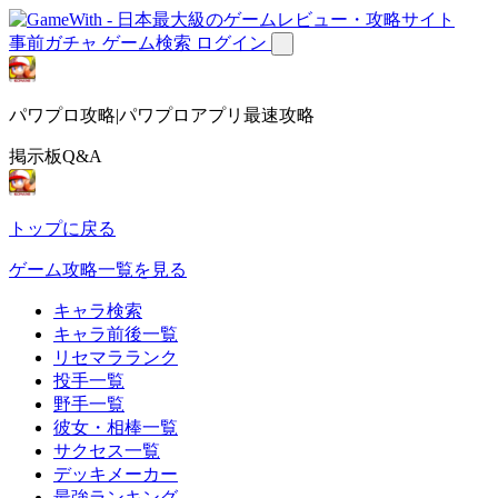
事前ガチャ
ゲーム検索
ログイン
パワプロ攻略|パワプロアプリ最速攻略
掲示板Q&A
トップに戻る
ゲーム攻略一覧を見る
キャラ検索
キャラ前後一覧
リセマラランク
投手一覧
野手一覧
彼女・相棒一覧
サクセス一覧
デッキメーカー
最強ランキング