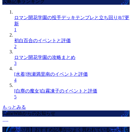
攻略記事ランキング
ロマン開花学園の投手デッキテンプレと立ち回り|8/7更
新
1
初白百合のイベントと評価
2
ロマン開花学園の攻略まとめ
3
[水着]泡瀬満里南のイベントと評価
4
[白塵の魔女]白霧凍子のイベントと評価
5
もっとみる
GameWithからのお知らせ
【Amazon7月】おすすめ記事からよく買われているコントロ