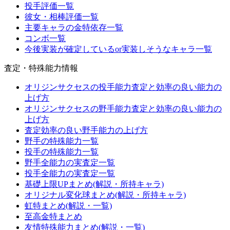
投手評価一覧
彼女・相棒評価一覧
主要キャラの金特依存一覧
コンボ一覧
今後実装が確定しているor実装しそうなキャラ一覧
査定・特殊能力情報
オリジンサクセスの投手能力査定と効率の良い能力の
上げ方
オリジンサクセスの野手能力査定と効率の良い能力の
上げ方
査定効率の良い野手能力の上げ方
野手の特殊能力一覧
投手の特殊能力一覧
野手全能力の実査定一覧
投手全能力の実査定一覧
基礎上限UPまとめ(解説・所持キャラ)
オリジナル変化球まとめ(解説・所持キャラ)
虹特まとめ(解説・一覧)
至高金特まとめ
友情特殊能力まとめ(解説・一覧)