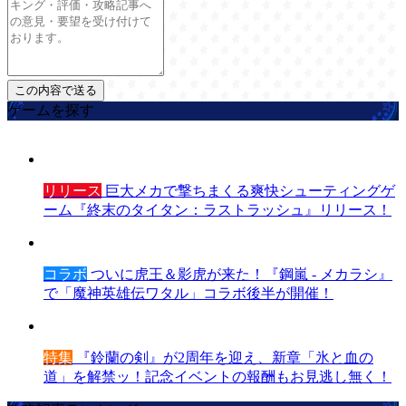
ゲームを探す
リリース
巨大メカで撃ちまくる爽快シューティングゲ
ーム『終末のタイタン：ラストラッシュ』リリース！
コラボ
ついに虎王＆影虎が来た！『鋼嵐 - メカラシ』
で「魔神英雄伝ワタル」コラボ後半が開催！
特集
『鈴蘭の剣』が2周年を迎え、新章「氷と血の
道」を解禁ッ！記念イベントの報酬もお見逃し無く！