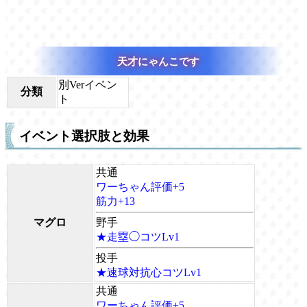
天才にゃんこです
別Verイベン
分類
ト
イベント選択肢と効果
共通
ワーちゃん評価+5
筋力+13
マグロ
野手
★走塁◯コツLv1
投手
★速球対抗心コツLv1
共通
ワーちゃん評価+5