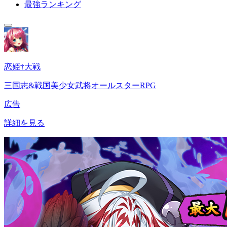
最強ランキング
恋姫†大戦
三国志&戦国美少女武将オールスターRPG
広告
詳細を見る