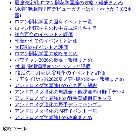
最強決定戦-ロマン開花学園編の攻略・報酬まとめ
[水着]泡瀬満里南デビューガチャは引くべきか？(8/2更
新)
ロマン開花学園の固有イベント一覧
ロマン開花学園の投手育成適正キャラ
初白百合のイベントと評価
朝顔かえでのイベントと評価
大桜剛のイベントと評価
ロマン開花学園の攻略まとめ
パワチャン2026の概要・報酬まとめ
[水着]泡瀬満里南のイベントと評価
[復活の二刀流]大谷翔平のイベントと評価
リアタイ段位戦2026夏ノ壱~肆の概要・報酬まとめ
アンドロメダ学園強化の立ち回り解説
アンドロメダ強化の無課金・微課金向け野手デッキ
アンドロメダ学園強化の野手育成適正キャラ
アンドロメダ強化の野手デッキテンプレ
アンドロメダ強化の固有イベント一覧
アンドロメダ学園強化の攻略まとめ
攻略ツール