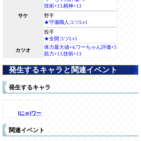
技術+13,精神+13
サケ
野手
★守備職人コツLv1
投手
★全開コツLv1
体力最大値+4,ワーちゃん評価+5
カツオ
筋力+13,技術+13
発生するキャラと関連イベント
発生するキャラ
[にゃ]ワー
関連イベント