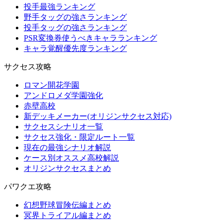
投手最強ランキング
野手タッグの強さランキング
投手タッグの強さランキング
PSR変換券使うべきキャラランキング
キャラ覚醒優先度ランキング
サクセス攻略
ロマン開花学園
アンドロメダ学園強化
赤壁高校
新デッキメーカー(オリジンサクセス対応)
サクセスシナリオ一覧
サクセス強化・限定ルート一覧
現在の最強シナリオ解説
ケース別オススメ高校解説
オリジンサクセスまとめ
パワクエ攻略
幻想野球冒険伝編まとめ
冥界トライアル編まとめ