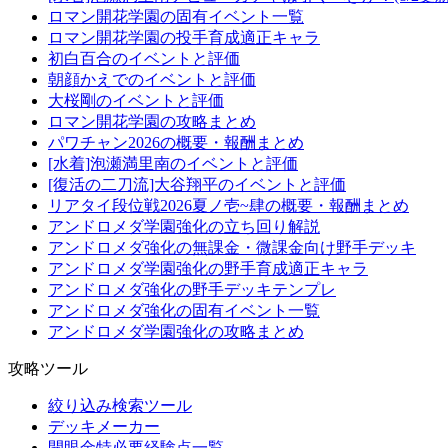
ロマン開花学園の固有イベント一覧
ロマン開花学園の投手育成適正キャラ
初白百合のイベントと評価
朝顔かえでのイベントと評価
大桜剛のイベントと評価
ロマン開花学園の攻略まとめ
パワチャン2026の概要・報酬まとめ
[水着]泡瀬満里南のイベントと評価
[復活の二刀流]大谷翔平のイベントと評価
リアタイ段位戦2026夏ノ壱~肆の概要・報酬まとめ
アンドロメダ学園強化の立ち回り解説
アンドロメダ強化の無課金・微課金向け野手デッキ
アンドロメダ学園強化の野手育成適正キャラ
アンドロメダ強化の野手デッキテンプレ
アンドロメダ強化の固有イベント一覧
アンドロメダ学園強化の攻略まとめ
攻略ツール
絞り込み検索ツール
デッキメーカー
開眼金特必要経験点一覧