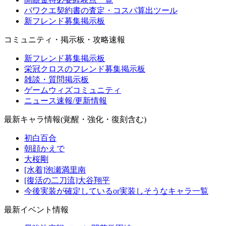
パワクエ契約書の査定・コスパ算出ツール
新フレンド募集掲示板
コミュニティ・掲示板・攻略速報
新フレンド募集掲示板
栄冠クロスのフレンド募集掲示板
雑談・質問掲示板
ゲームウィズコミュニティ
ニュース速報/更新情報
最新キャラ情報(覚醒・強化・復刻含む)
初白百合
朝顔かえで
大桜剛
[水着]泡瀬満里南
[復活の二刀流]大谷翔平
今後実装が確定しているor実装しそうなキャラ一覧
最新イベント情報