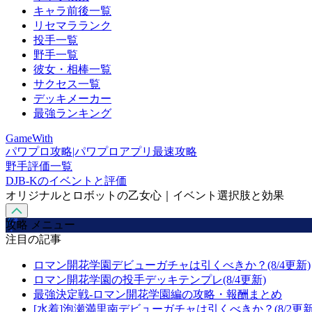
キャラ前後一覧
リセマラランク
投手一覧
野手一覧
彼女・相棒一覧
サクセス一覧
デッキメーカー
最強ランキング
GameWith
パワプロ攻略|パワプロアプリ最速攻略
野手評価一覧
DJB-Kのイベントと評価
オリジナルとロボットの乙女心｜イベント選択肢と効果
攻略 メニュー
注目の記事
ロマン開花学園デビューガチャは引くべきか？(8/4更新)
ロマン開花学園の投手デッキテンプレ(8/4更新)
最強決定戦-ロマン開花学園編の攻略・報酬まとめ
[水着]泡瀬満里南デビューガチャは引くべきか？(8/2更新