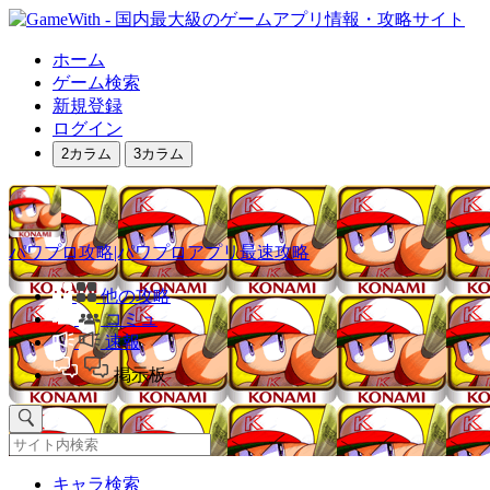
ホーム
ゲーム検索
新規登録
ログイン
2カラム
3カラム
パワプロ攻略|パワプロアプリ最速攻略
他の攻略
コミュ
速報
掲示板
キャラ検索