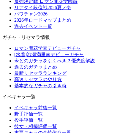
最強決定戦-ロマン開花学園編
リアタイ段位戦2026夏ノ壱
パワチャン2026
2026年ロードマップまとめ
過去イベント一覧
ガチャ・リセマラ情報
ロマン開花学園デビューガチャ
[水着]泡瀬満里南デビューガチャ
今どのガチャを引くべき？優先度解説
過去のガチャまとめ
最新リセマラランキング
高速リセマラのやり方
基本的なガチャの引き時
イベキャラ一覧
イベキャラ前後一覧
野手評価一覧
投手評価一覧
彼女・相棒評価一覧
主要キャラの金特依存一覧