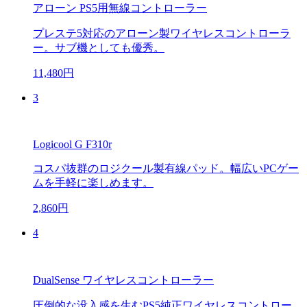
アローン PS5用無線コントローラー
プレステ5対応のアローン製ワイヤレスコントローラ
ー。サブ機としても優秀。
11,480円
3
Logicool G F310r
コスパ抜群のロジクール製有線パッド。幅広いPCゲー
ムを手軽に楽しめます。
2,860円
4
DualSense ワイヤレスコントローラー
圧倒的な没入感を生むPS5純正ワイヤレスコントロー