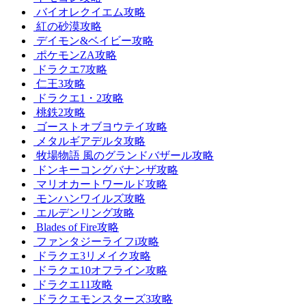
バイオレクイエム攻略
紅の砂漠攻略
デイモン&ベイビー攻略
ポケモンZA攻略
ドラクエ7攻略
仁王3攻略
ドラクエ1・2攻略
桃鉄2攻略
ゴーストオブヨウテイ攻略
メタルギアデルタ攻略
牧場物語 風のグランドバザール攻略
ドンキーコングバナンザ攻略
マリオカートワールド攻略
モンハンワイルズ攻略
エルデンリング攻略
Blades of Fire攻略
ファンタジーライフi攻略
ドラクエ3リメイク攻略
ドラクエ10オフライン攻略
ドラクエ11攻略
ドラクエモンスターズ3攻略