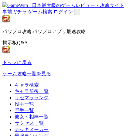
事前ガチャ
ゲーム検索
ログイン
パワプロ攻略|パワプロアプリ最速攻略
掲示板Q&A
トップに戻る
ゲーム攻略一覧を見る
キャラ検索
キャラ前後一覧
リセマラランク
投手一覧
野手一覧
彼女・相棒一覧
サクセス一覧
デッキメーカー
最強ランキング