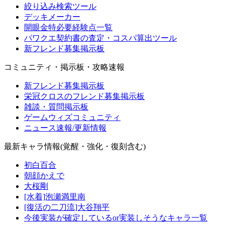
絞り込み検索ツール
デッキメーカー
開眼金特必要経験点一覧
パワクエ契約書の査定・コスパ算出ツール
新フレンド募集掲示板
コミュニティ・掲示板・攻略速報
新フレンド募集掲示板
栄冠クロスのフレンド募集掲示板
雑談・質問掲示板
ゲームウィズコミュニティ
ニュース速報/更新情報
最新キャラ情報(覚醒・強化・復刻含む)
初白百合
朝顔かえで
大桜剛
[水着]泡瀬満里南
[復活の二刀流]大谷翔平
今後実装が確定しているor実装しそうなキャラ一覧