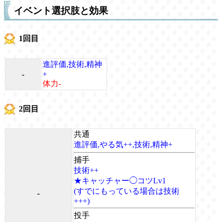
イベント選択肢と効果
1回目
進評価,技術,精神
-
+
体力-
2回目
共通
進評価,やる気++,技術,精神+
捕手
技術++
★キャッチャー◯コツLv1
(すでにもっている場合は技術
-
+++)
投手