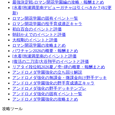
最強決定戦-ロマン開花学園編の攻略・報酬まとめ
[水着]泡瀬満里南デビューガチャは引くべきか？(8/2更
新)
ロマン開花学園の固有イベント一覧
ロマン開花学園の投手育成適正キャラ
初白百合のイベントと評価
朝顔かえでのイベントと評価
大桜剛のイベントと評価
ロマン開花学園の攻略まとめ
パワチャン2026の概要・報酬まとめ
[水着]泡瀬満里南のイベントと評価
[復活の二刀流]大谷翔平のイベントと評価
リアタイ段位戦2026夏ノ壱~肆の概要・報酬まとめ
アンドロメダ学園強化の立ち回り解説
アンドロメダ強化の無課金・微課金向け野手デッキ
アンドロメダ学園強化の野手育成適正キャラ
アンドロメダ強化の野手デッキテンプレ
アンドロメダ強化の固有イベント一覧
アンドロメダ学園強化の攻略まとめ
攻略ツール