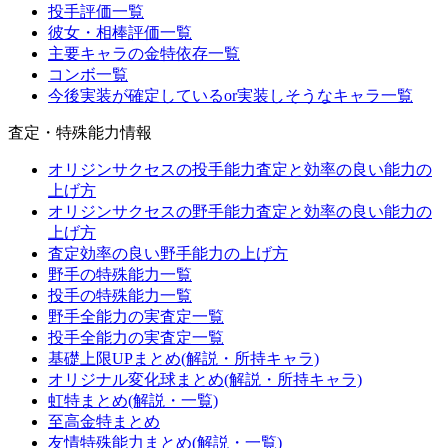
投手評価一覧
彼女・相棒評価一覧
主要キャラの金特依存一覧
コンボ一覧
今後実装が確定しているor実装しそうなキャラ一覧
査定・特殊能力情報
オリジンサクセスの投手能力査定と効率の良い能力の
上げ方
オリジンサクセスの野手能力査定と効率の良い能力の
上げ方
査定効率の良い野手能力の上げ方
野手の特殊能力一覧
投手の特殊能力一覧
野手全能力の実査定一覧
投手全能力の実査定一覧
基礎上限UPまとめ(解説・所持キャラ)
オリジナル変化球まとめ(解説・所持キャラ)
虹特まとめ(解説・一覧)
至高金特まとめ
友情特殊能力まとめ(解説・一覧)