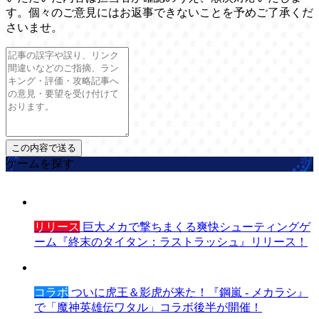
す。個々のご意見にはお返事できないことを予めご了承くだ
さいませ。
ゲームを探す
リリース
巨大メカで撃ちまくる爽快シューティングゲ
ーム『終末のタイタン：ラストラッシュ』リリース！
コラボ
ついに虎王＆影虎が来た！『鋼嵐 - メカラシ』
で「魔神英雄伝ワタル」コラボ後半が開催！