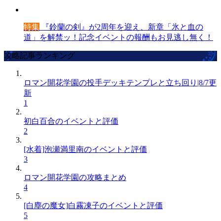
特集
『鈴蘭の剣』が2周年を迎え、新章「氷と血の
道」を解禁ッ！記念イベントの報酬もお見逃し無く！
攻略記事ランキング
ロマン開花学園の投手デッキテンプレと立ち回り|8/7更
新
1
初白百合のイベントと評価
2
[水着]泡瀬満里南のイベントと評価
3
ロマン開花学園の攻略まとめ
4
[白塵の魔女]白霧凍子のイベントと評価
5