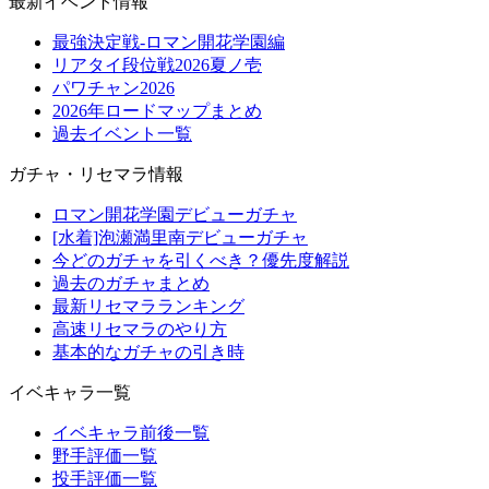
最新イベント情報
最強決定戦-ロマン開花学園編
リアタイ段位戦2026夏ノ壱
パワチャン2026
2026年ロードマップまとめ
過去イベント一覧
ガチャ・リセマラ情報
ロマン開花学園デビューガチャ
[水着]泡瀬満里南デビューガチャ
今どのガチャを引くべき？優先度解説
過去のガチャまとめ
最新リセマラランキング
高速リセマラのやり方
基本的なガチャの引き時
イベキャラ一覧
イベキャラ前後一覧
野手評価一覧
投手評価一覧