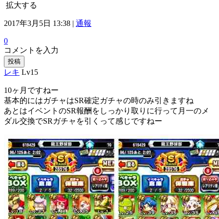
拡大する
2017年3月5日 13:38 |
通報
0
コメントを入力
投稿
レキ
Lv15
10ヶ月ですねー
基本的にはガチャはSR確定ガチャの時のみ引きますね
あとはイベントのSR報酬をしっかり取りに行って月一のメ
ダル交換でSRガチャを引くって感じですねー