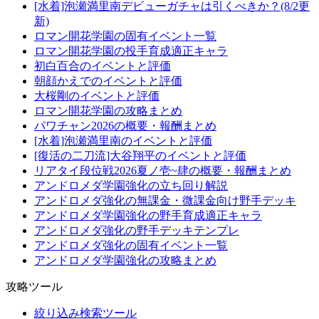
[水着]泡瀬満里南デビューガチャは引くべきか？(8/2更
新)
ロマン開花学園の固有イベント一覧
ロマン開花学園の投手育成適正キャラ
初白百合のイベントと評価
朝顔かえでのイベントと評価
大桜剛のイベントと評価
ロマン開花学園の攻略まとめ
パワチャン2026の概要・報酬まとめ
[水着]泡瀬満里南のイベントと評価
[復活の二刀流]大谷翔平のイベントと評価
リアタイ段位戦2026夏ノ壱~肆の概要・報酬まとめ
アンドロメダ学園強化の立ち回り解説
アンドロメダ強化の無課金・微課金向け野手デッキ
アンドロメダ学園強化の野手育成適正キャラ
アンドロメダ強化の野手デッキテンプレ
アンドロメダ強化の固有イベント一覧
アンドロメダ学園強化の攻略まとめ
攻略ツール
絞り込み検索ツール