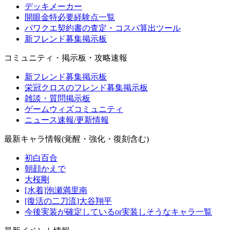
デッキメーカー
開眼金特必要経験点一覧
パワクエ契約書の査定・コスパ算出ツール
新フレンド募集掲示板
コミュニティ・掲示板・攻略速報
新フレンド募集掲示板
栄冠クロスのフレンド募集掲示板
雑談・質問掲示板
ゲームウィズコミュニティ
ニュース速報/更新情報
最新キャラ情報(覚醒・強化・復刻含む)
初白百合
朝顔かえで
大桜剛
[水着]泡瀬満里南
[復活の二刀流]大谷翔平
今後実装が確定しているor実装しそうなキャラ一覧