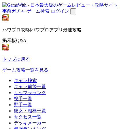
事前ガチャ
ゲーム検索
ログイン
パワプロ攻略|パワプロアプリ最速攻略
掲示板Q&A
トップに戻る
ゲーム攻略一覧を見る
キャラ検索
キャラ前後一覧
リセマラランク
投手一覧
野手一覧
彼女・相棒一覧
サクセス一覧
デッキメーカー
最強ランキング