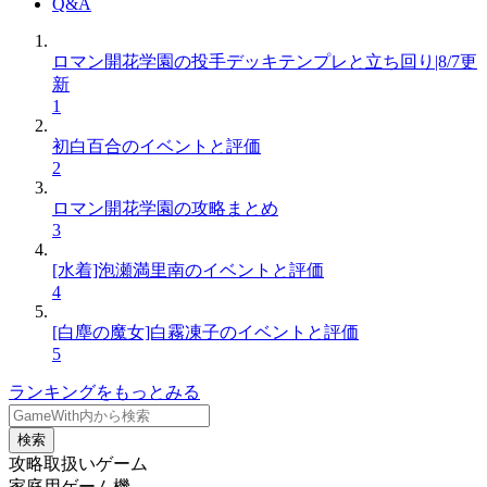
Q&A
ロマン開花学園の投手デッキテンプレと立ち回り|8/7更
新
1
初白百合のイベントと評価
2
ロマン開花学園の攻略まとめ
3
[水着]泡瀬満里南のイベントと評価
4
[白塵の魔女]白霧凍子のイベントと評価
5
ランキングをもっとみる
検索
攻略取扱いゲーム
家庭用ゲーム機