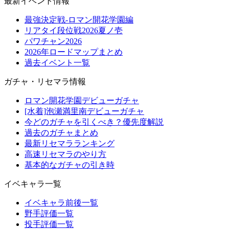
最新イベント情報
最強決定戦-ロマン開花学園編
リアタイ段位戦2026夏ノ壱
パワチャン2026
2026年ロードマップまとめ
過去イベント一覧
ガチャ・リセマラ情報
ロマン開花学園デビューガチャ
[水着]泡瀬満里南デビューガチャ
今どのガチャを引くべき？優先度解説
過去のガチャまとめ
最新リセマラランキング
高速リセマラのやり方
基本的なガチャの引き時
イベキャラ一覧
イベキャラ前後一覧
野手評価一覧
投手評価一覧