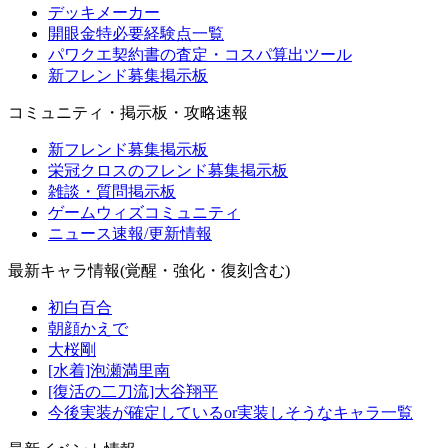
デッキメーカー
開眼金特必要経験点一覧
パワクエ契約書の査定・コスパ算出ツール
新フレンド募集掲示板
コミュニティ・掲示板・攻略速報
新フレンド募集掲示板
栄冠クロスのフレンド募集掲示板
雑談・質問掲示板
ゲームウィズコミュニティ
ニュース速報/更新情報
最新キャラ情報(覚醒・強化・復刻含む)
初白百合
朝顔かえで
大桜剛
[水着]泡瀬満里南
[復活の二刀流]大谷翔平
今後実装が確定しているor実装しそうなキャラ一覧