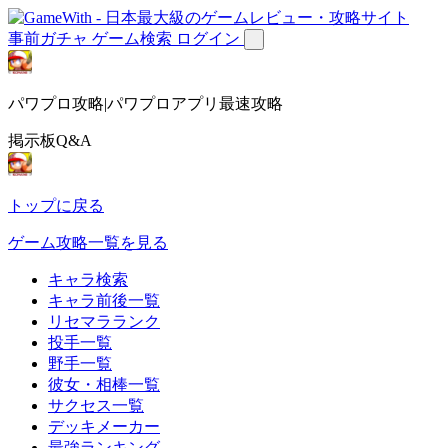
事前ガチャ
ゲーム検索
ログイン
パワプロ攻略|パワプロアプリ最速攻略
掲示板Q&A
トップに戻る
ゲーム攻略一覧を見る
キャラ検索
キャラ前後一覧
リセマラランク
投手一覧
野手一覧
彼女・相棒一覧
サクセス一覧
デッキメーカー
最強ランキング