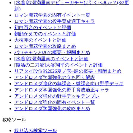
[水着]泡瀬満里南デビューガチャは引くべきか？(8/2更
新)
ロマン開花学園の固有イベント一覧
ロマン開花学園の投手育成適正キャラ
初白百合のイベントと評価
朝顔かえでのイベントと評価
大桜剛のイベントと評価
ロマン開花学園の攻略まとめ
パワチャン2026の概要・報酬まとめ
[水着]泡瀬満里南のイベントと評価
[復活の二刀流]大谷翔平のイベントと評価
リアタイ段位戦2026夏ノ壱~肆の概要・報酬まとめ
アンドロメダ学園強化の立ち回り解説
アンドロメダ強化の無課金・微課金向け野手デッキ
アンドロメダ学園強化の野手育成適正キャラ
アンドロメダ強化の野手デッキテンプレ
アンドロメダ強化の固有イベント一覧
アンドロメダ学園強化の攻略まとめ
攻略ツール
絞り込み検索ツール