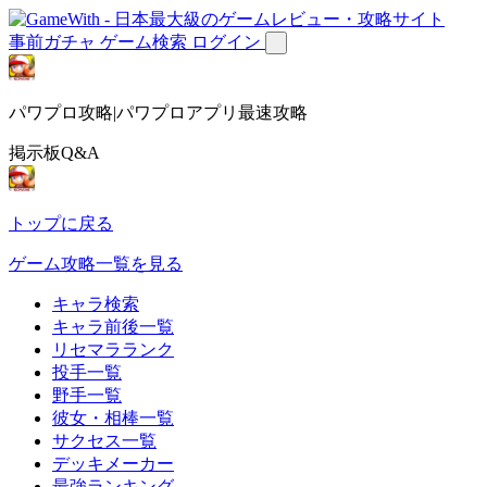
事前ガチャ
ゲーム検索
ログイン
パワプロ攻略|パワプロアプリ最速攻略
掲示板Q&A
トップに戻る
ゲーム攻略一覧を見る
キャラ検索
キャラ前後一覧
リセマラランク
投手一覧
野手一覧
彼女・相棒一覧
サクセス一覧
デッキメーカー
最強ランキング