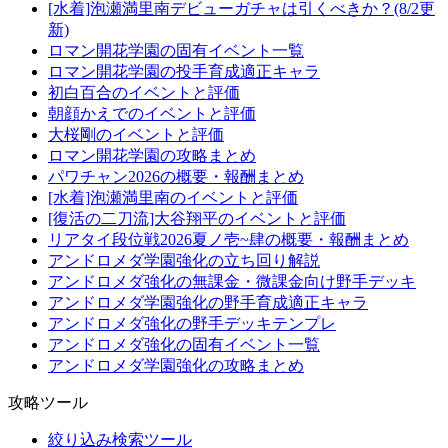
[水着]泡瀬満里南デビューガチャは引くべきか？(8/2更
新)
ロマン開花学園の固有イベント一覧
ロマン開花学園の投手育成適正キャラ
初白百合のイベントと評価
朝顔かえでのイベントと評価
大桜剛のイベントと評価
ロマン開花学園の攻略まとめ
パワチャン2026の概要・報酬まとめ
[水着]泡瀬満里南のイベントと評価
[復活の二刀流]大谷翔平のイベントと評価
リアタイ段位戦2026夏ノ壱~肆の概要・報酬まとめ
アンドロメダ学園強化の立ち回り解説
アンドロメダ強化の無課金・微課金向け野手デッキ
アンドロメダ学園強化の野手育成適正キャラ
アンドロメダ強化の野手デッキテンプレ
アンドロメダ強化の固有イベント一覧
アンドロメダ学園強化の攻略まとめ
攻略ツール
絞り込み検索ツール