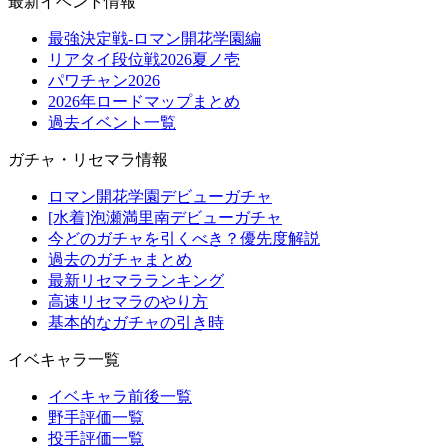
最新イベント情報
最強決定戦-ロマン開花学園編
リアタイ段位戦2026夏ノ壱
パワチャン2026
2026年ロードマップまとめ
過去イベント一覧
ガチャ・リセマラ情報
ロマン開花学園デビューガチャ
[水着]泡瀬満里南デビューガチャ
今どのガチャを引くべき？優先度解説
過去のガチャまとめ
最新リセマラランキング
高速リセマラのやり方
基本的なガチャの引き時
イベキャラ一覧
イベキャラ前後一覧
野手評価一覧
投手評価一覧