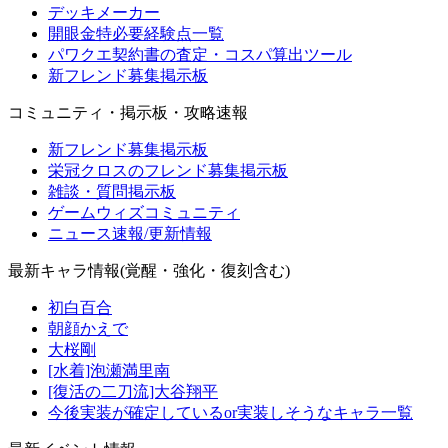
デッキメーカー
開眼金特必要経験点一覧
パワクエ契約書の査定・コスパ算出ツール
新フレンド募集掲示板
コミュニティ・掲示板・攻略速報
新フレンド募集掲示板
栄冠クロスのフレンド募集掲示板
雑談・質問掲示板
ゲームウィズコミュニティ
ニュース速報/更新情報
最新キャラ情報(覚醒・強化・復刻含む)
初白百合
朝顔かえで
大桜剛
[水着]泡瀬満里南
[復活の二刀流]大谷翔平
今後実装が確定しているor実装しそうなキャラ一覧