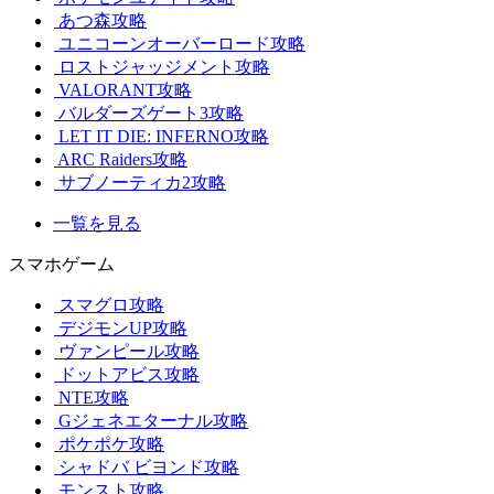
あつ森攻略
ユニコーンオーバーロード攻略
ロストジャッジメント攻略
VALORANT攻略
バルダーズゲート3攻略
LET IT DIE: INFERNO攻略
ARC Raiders攻略
サブノーティカ2攻略
一覧を見る
スマホゲーム
スマグロ攻略
デジモンUP攻略
ヴァンピール攻略
ドットアビス攻略
NTE攻略
Gジェネエターナル攻略
ポケポケ攻略
シャドバ ビヨンド攻略
モンスト攻略