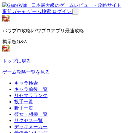
事前ガチャ
ゲーム検索
ログイン
パワプロ攻略|パワプロアプリ最速攻略
掲示板Q&A
トップに戻る
ゲーム攻略一覧を見る
キャラ検索
キャラ前後一覧
リセマラランク
投手一覧
野手一覧
彼女・相棒一覧
サクセス一覧
デッキメーカー
最強ランキング