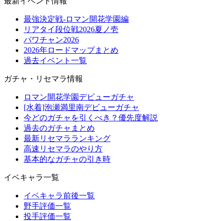
最新イベント情報
最強決定戦-ロマン開花学園編
リアタイ段位戦2026夏ノ壱
パワチャン2026
2026年ロードマップまとめ
過去イベント一覧
ガチャ・リセマラ情報
ロマン開花学園デビューガチャ
[水着]泡瀬満里南デビューガチャ
今どのガチャを引くべき？優先度解説
過去のガチャまとめ
最新リセマラランキング
高速リセマラのやり方
基本的なガチャの引き時
イベキャラ一覧
イベキャラ前後一覧
野手評価一覧
投手評価一覧