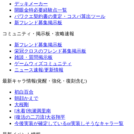
デッキメーカー
開眼金特必要経験点一覧
パワクエ契約書の査定・コスパ算出ツール
新フレンド募集掲示板
コミュニティ・掲示板・攻略速報
新フレンド募集掲示板
栄冠クロスのフレンド募集掲示板
雑談・質問掲示板
ゲームウィズコミュニティ
ニュース速報/更新情報
最新キャラ情報(覚醒・強化・復刻含む)
初白百合
朝顔かえで
大桜剛
[水着]泡瀬満里南
[復活の二刀流]大谷翔平
今後実装が確定しているor実装しそうなキャラ一覧