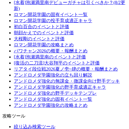
[水着]泡瀬満里南デビューガチャは引くべきか？(8/2更
新)
ロマン開花学園の固有イベント一覧
ロマン開花学園の投手育成適正キャラ
初白百合のイベントと評価
朝顔かえでのイベントと評価
大桜剛のイベントと評価
ロマン開花学園の攻略まとめ
パワチャン2026の概要・報酬まとめ
[水着]泡瀬満里南のイベントと評価
[復活の二刀流]大谷翔平のイベントと評価
リアタイ段位戦2026夏ノ壱~肆の概要・報酬まとめ
アンドロメダ学園強化の立ち回り解説
アンドロメダ強化の無課金・微課金向け野手デッキ
アンドロメダ学園強化の野手育成適正キャラ
アンドロメダ強化の野手デッキテンプレ
アンドロメダ強化の固有イベント一覧
アンドロメダ学園強化の攻略まとめ
攻略ツール
絞り込み検索ツール