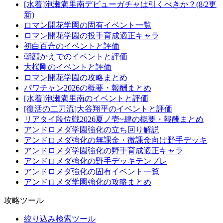
[水着]泡瀬満里南デビューガチャは引くべきか？(8/2更
新)
ロマン開花学園の固有イベント一覧
ロマン開花学園の投手育成適正キャラ
初白百合のイベントと評価
朝顔かえでのイベントと評価
大桜剛のイベントと評価
ロマン開花学園の攻略まとめ
パワチャン2026の概要・報酬まとめ
[水着]泡瀬満里南のイベントと評価
[復活の二刀流]大谷翔平のイベントと評価
リアタイ段位戦2026夏ノ壱~肆の概要・報酬まとめ
アンドロメダ学園強化の立ち回り解説
アンドロメダ強化の無課金・微課金向け野手デッキ
アンドロメダ学園強化の野手育成適正キャラ
アンドロメダ強化の野手デッキテンプレ
アンドロメダ強化の固有イベント一覧
アンドロメダ学園強化の攻略まとめ
攻略ツール
絞り込み検索ツール