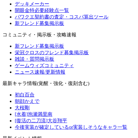
デッキメーカー
開眼金特必要経験点一覧
パワクエ契約書の査定・コスパ算出ツール
新フレンド募集掲示板
コミュニティ・掲示板・攻略速報
新フレンド募集掲示板
栄冠クロスのフレンド募集掲示板
雑談・質問掲示板
ゲームウィズコミュニティ
ニュース速報/更新情報
最新キャラ情報(覚醒・強化・復刻含む)
初白百合
朝顔かえで
大桜剛
[水着]泡瀬満里南
[復活の二刀流]大谷翔平
今後実装が確定しているor実装しそうなキャラ一覧