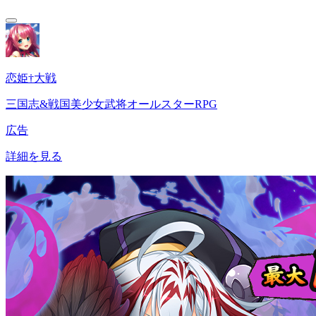
恋姫†大戦
三国志&戦国美少女武将オールスターRPG
広告
詳細を見る