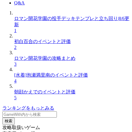
Q&A
ロマン開花学園の投手デッキテンプレと立ち回り|8/6更
新
1
初白百合のイベントと評価
2
ロマン開花学園の攻略まとめ
3
[水着]泡瀬満里南のイベントと評価
4
朝顔かえでのイベントと評価
5
ランキングをもっとみる
検索
攻略取扱いゲーム