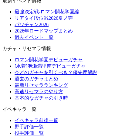
最新イベント情報
最強決定戦-ロマン開花学園編
リアタイ段位戦2026夏ノ壱
パワチャン2026
2026年ロードマップまとめ
過去イベント一覧
ガチャ・リセマラ情報
ロマン開花学園デビューガチャ
[水着]泡瀬満里南デビューガチャ
今どのガチャを引くべき？優先度解説
過去のガチャまとめ
最新リセマラランキング
高速リセマラのやり方
基本的なガチャの引き時
イベキャラ一覧
イベキャラ前後一覧
野手評価一覧
投手評価一覧