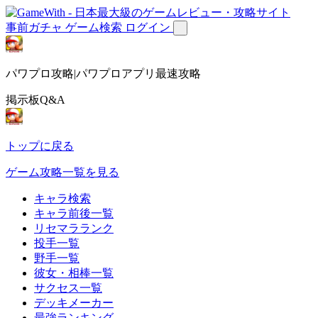
事前ガチャ
ゲーム検索
ログイン
パワプロ攻略|パワプロアプリ最速攻略
掲示板Q&A
トップに戻る
ゲーム攻略一覧を見る
キャラ検索
キャラ前後一覧
リセマラランク
投手一覧
野手一覧
彼女・相棒一覧
サクセス一覧
デッキメーカー
最強ランキング