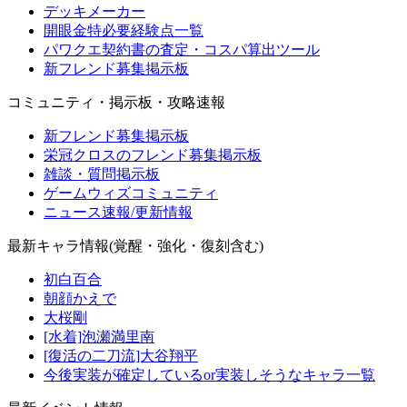
デッキメーカー
開眼金特必要経験点一覧
パワクエ契約書の査定・コスパ算出ツール
新フレンド募集掲示板
コミュニティ・掲示板・攻略速報
新フレンド募集掲示板
栄冠クロスのフレンド募集掲示板
雑談・質問掲示板
ゲームウィズコミュニティ
ニュース速報/更新情報
最新キャラ情報(覚醒・強化・復刻含む)
初白百合
朝顔かえで
大桜剛
[水着]泡瀬満里南
[復活の二刀流]大谷翔平
今後実装が確定しているor実装しそうなキャラ一覧