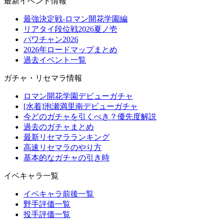
最新イベント情報
最強決定戦-ロマン開花学園編
リアタイ段位戦2026夏ノ壱
パワチャン2026
2026年ロードマップまとめ
過去イベント一覧
ガチャ・リセマラ情報
ロマン開花学園デビューガチャ
[水着]泡瀬満里南デビューガチャ
今どのガチャを引くべき？優先度解説
過去のガチャまとめ
最新リセマラランキング
高速リセマラのやり方
基本的なガチャの引き時
イベキャラ一覧
イベキャラ前後一覧
野手評価一覧
投手評価一覧