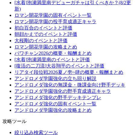
[水着]泡瀬満里南デビューガチャは引くべきか？(8/2更
新)
ロマン開花学園の固有イベント一覧
ロマン開花学園の投手育成適正キャラ
初白百合のイベントと評価
朝顔かえでのイベントと評価
大桜剛のイベントと評価
ロマン開花学園の攻略まとめ
パワチャン2026の概要・報酬まとめ
[水着]泡瀬満里南のイベントと評価
[復活の二刀流]大谷翔平のイベントと評価
リアタイ段位戦2026夏ノ壱~肆の概要・報酬まとめ
アンドロメダ学園強化の立ち回り解説
アンドロメダ強化の無課金・微課金向け野手デッキ
アンドロメダ学園強化の野手育成適正キャラ
アンドロメダ強化の野手デッキテンプレ
アンドロメダ強化の固有イベント一覧
アンドロメダ学園強化の攻略まとめ
攻略ツール
絞り込み検索ツール