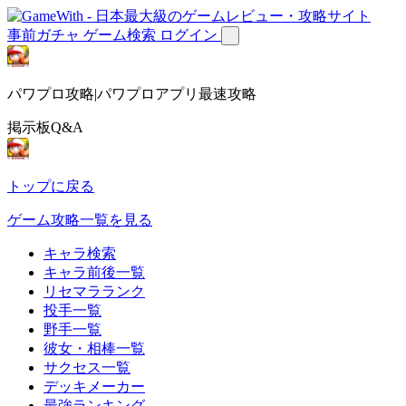
事前ガチャ
ゲーム検索
ログイン
パワプロ攻略|パワプロアプリ最速攻略
掲示板Q&A
トップに戻る
ゲーム攻略一覧を見る
キャラ検索
キャラ前後一覧
リセマラランク
投手一覧
野手一覧
彼女・相棒一覧
サクセス一覧
デッキメーカー
最強ランキング