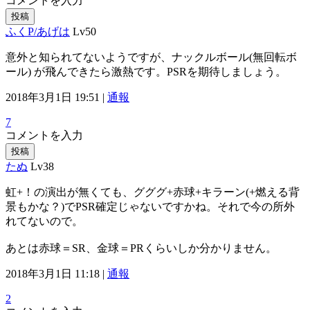
コメントを入力
投稿
ふくP/あげは
Lv50
意外と知られてないようですが、ナックルボール(無回転ボ
ール) が飛んできたら激熱です。PSRを期待しましょう。
2018年3月1日 19:51 |
通報
7
コメントを入力
投稿
たぬ
Lv38
虹+！の演出が無くても、グググ+赤球+キラーン(+燃える背
景もかな？)でPSR確定じゃないですかね。それで今の所外
れてないので。
あとは赤球＝SR、金球＝PRくらいしか分かりません。
2018年3月1日 11:18 |
通報
2