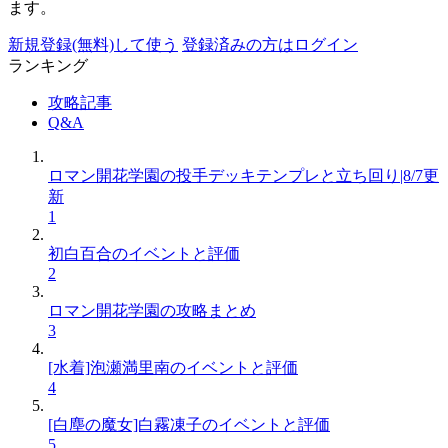
ます。
新規登録(無料)して使う
登録済みの方はログイン
ランキング
攻略記事
Q&A
ロマン開花学園の投手デッキテンプレと立ち回り|8/7更
新
1
初白百合のイベントと評価
2
ロマン開花学園の攻略まとめ
3
[水着]泡瀬満里南のイベントと評価
4
[白塵の魔女]白霧凍子のイベントと評価
5