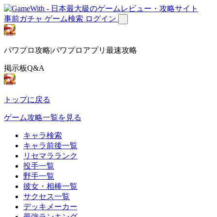
事前ガチャ
ゲーム検索
ログイン
パワプロ攻略|パワプロアプリ最速攻略
掲示板Q&A
トップに戻る
ゲーム攻略一覧を見る
キャラ検索
キャラ前後一覧
リセマラランク
投手一覧
野手一覧
彼女・相棒一覧
サクセス一覧
デッキメーカー
最強ランキング