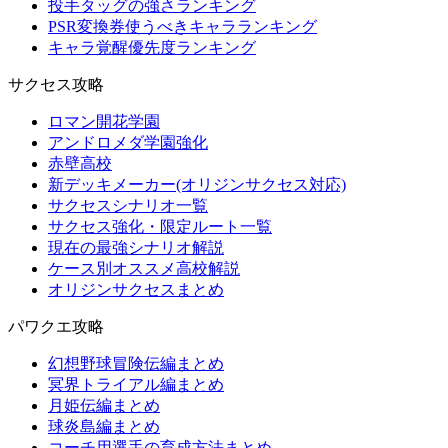
投手タッグの強さランキング
PSR変換券使うべきキャラランキング
キャラ覚醒優先度ランキング
サクセス攻略
ロマン開花学園
アンドロメダ学園強化
赤壁高校
新デッキメーカー(オリジンサクセス対応)
サクセスシナリオ一覧
サクセス強化・限定ルート一覧
現在の最強シナリオ解説
ケース別オススメ高校解説
オリジンサクセスまとめ
パワクエ攻略
幻想野球冒険伝編まとめ
冥界トライアル編まとめ
月姫伝編まとめ
球炎島編まとめ
コーチ用選手の育成方法まとめ