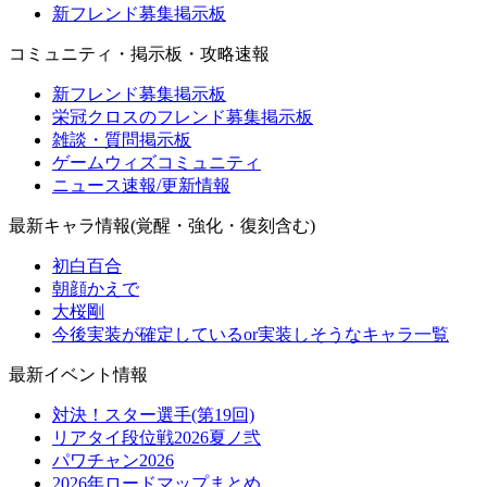
新フレンド募集掲示板
コミュニティ・掲示板・攻略速報
新フレンド募集掲示板
栄冠クロスのフレンド募集掲示板
雑談・質問掲示板
ゲームウィズコミュニティ
ニュース速報/更新情報
最新キャラ情報(覚醒・強化・復刻含む)
初白百合
朝顔かえで
大桜剛
今後実装が確定しているor実装しそうなキャラ一覧
最新イベント情報
対決！スター選手(第19回)
リアタイ段位戦2026夏ノ弐
パワチャン2026
2026年ロードマップまとめ