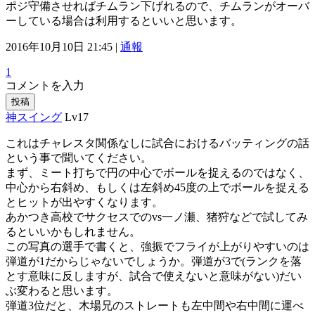
ポジ守備させればチムラン下げれるので、チムランがオーバ
ーしている場合は利用するといいと思います。
2016年10月10日 21:45 |
通報
1
コメントを入力
投稿
神スイング
Lv17
これはチャレスタ関係なしに試合におけるバッティングの話
という事で聞いてください。
まず、ミート打ちで円の中心でボールを捉えるのではなく、
中心から右斜め、もしくは左斜め45度の上でボールを捉える
とヒットが出やすくなります。
あかつき高校でサクセスでのvs一ノ瀬、猪狩などで試してみ
るといいかもしれません。
この写真の選手で書くと、強振でフライが上がりやすいのは
弾道が1だからじゃないでしょうか。弾道が3で(ランクを落
とす意味に反しますが、試合で使えないと意味がない)だい
ぶ変わると思います。
弾道3位だと、木場兄のストレートも左中間や右中間に運べ