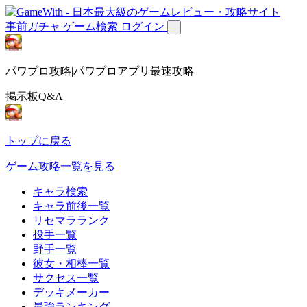
事前ガチャ
ゲーム検索
ログイン
パワプロ攻略|パワプロアプリ最速攻略
掲示板Q&A
トップに戻る
ゲーム攻略一覧を見る
キャラ検索
キャラ前後一覧
リセマラランク
投手一覧
野手一覧
彼女・相棒一覧
サクセス一覧
デッキメーカー
最強ランキング