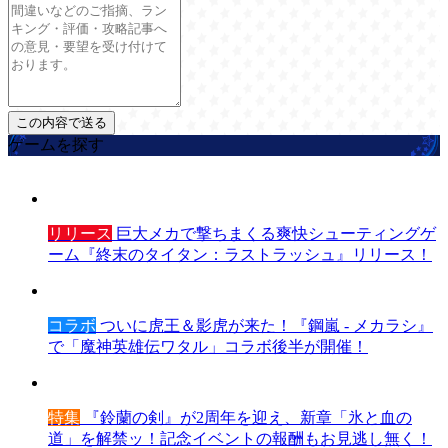
ゲームを探す
リリース
巨大メカで撃ちまくる爽快シューティングゲ
ーム『終末のタイタン：ラストラッシュ』リリース！
コラボ
ついに虎王＆影虎が来た！『鋼嵐 - メカラシ』
で「魔神英雄伝ワタル」コラボ後半が開催！
特集
『鈴蘭の剣』が2周年を迎え、新章「氷と血の
道」を解禁ッ！記念イベントの報酬もお見逃し無く！