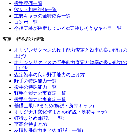
投手評価一覧
彼女・相棒評価一覧
主要キャラの金特依存一覧
コンボ一覧
今後実装が確定しているor実装しそうなキャラ一覧
査定・特殊能力情報
オリジンサクセスの投手能力査定と効率の良い能力の
上げ方
オリジンサクセスの野手能力査定と効率の良い能力の
上げ方
査定効率の良い野手能力の上げ方
野手の特殊能力一覧
投手の特殊能力一覧
野手全能力の実査定一覧
投手全能力の実査定一覧
基礎上限UPまとめ(解説・所持キャラ)
オリジナル変化球まとめ(解説・所持キャラ)
虹特まとめ(解説・一覧)
至高金特まとめ
友情特殊能力まとめ(解説・一覧)