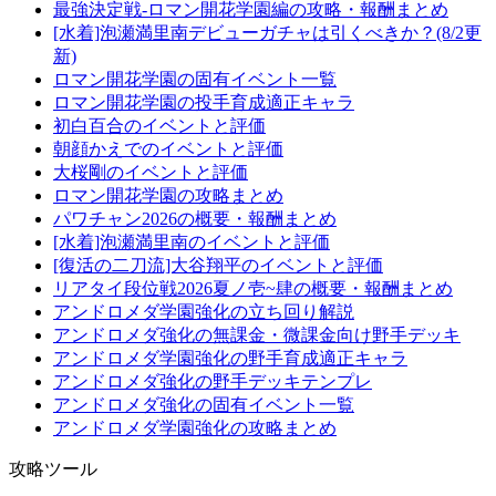
最強決定戦-ロマン開花学園編の攻略・報酬まとめ
[水着]泡瀬満里南デビューガチャは引くべきか？(8/2更
新)
ロマン開花学園の固有イベント一覧
ロマン開花学園の投手育成適正キャラ
初白百合のイベントと評価
朝顔かえでのイベントと評価
大桜剛のイベントと評価
ロマン開花学園の攻略まとめ
パワチャン2026の概要・報酬まとめ
[水着]泡瀬満里南のイベントと評価
[復活の二刀流]大谷翔平のイベントと評価
リアタイ段位戦2026夏ノ壱~肆の概要・報酬まとめ
アンドロメダ学園強化の立ち回り解説
アンドロメダ強化の無課金・微課金向け野手デッキ
アンドロメダ学園強化の野手育成適正キャラ
アンドロメダ強化の野手デッキテンプレ
アンドロメダ強化の固有イベント一覧
アンドロメダ学園強化の攻略まとめ
攻略ツール