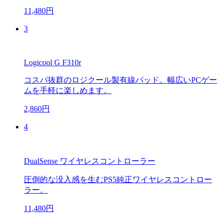
11,480円
3
Logicool G F310r
コスパ抜群のロジクール製有線パッド。幅広いPCゲー
ムを手軽に楽しめます。
2,860円
4
DualSense ワイヤレスコントローラー
圧倒的な没入感を生むPS5純正ワイヤレスコントロー
ラー。
11,480円