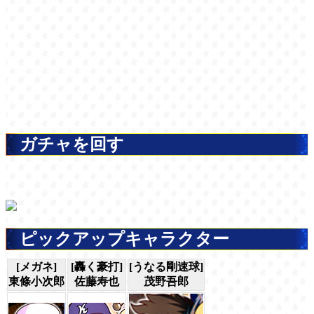
ガチャを回す
ピックアップキャラクター
[メガネ]
[轟く豪打]
[うなる剛速球]
東條小次郎
佐藤寿也
茂野吾郎