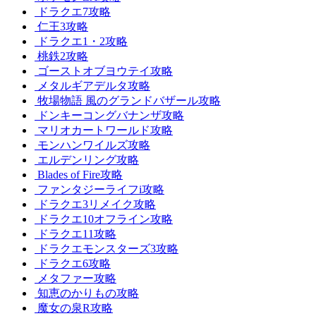
ドラクエ7攻略
仁王3攻略
ドラクエ1・2攻略
桃鉄2攻略
ゴーストオブヨウテイ攻略
メタルギアデルタ攻略
牧場物語 風のグランドバザール攻略
ドンキーコングバナンザ攻略
マリオカートワールド攻略
モンハンワイルズ攻略
エルデンリング攻略
Blades of Fire攻略
ファンタジーライフi攻略
ドラクエ3リメイク攻略
ドラクエ10オフライン攻略
ドラクエ11攻略
ドラクエモンスターズ3攻略
ドラクエ6攻略
メタファー攻略
知恵のかりもの攻略
魔女の泉R攻略