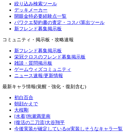
絞り込み検索ツール
デッキメーカー
開眼金特必要経験点一覧
パワクエ契約書の査定・コスパ算出ツール
新フレンド募集掲示板
コミュニティ・掲示板・攻略速報
新フレンド募集掲示板
栄冠クロスのフレンド募集掲示板
雑談・質問掲示板
ゲームウィズコミュニティ
ニュース速報/更新情報
最新キャラ情報(覚醒・強化・復刻含む)
初白百合
朝顔かえで
大桜剛
[水着]泡瀬満里南
[復活の二刀流]大谷翔平
今後実装が確定しているor実装しそうなキャラ一覧