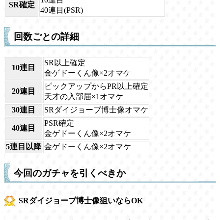
SR確定
40連目(PSR)
回数ごとの詳細
SR以上確定
10連目
金ゲドーくん像×2オマケ
ピックアップからPR以上確定
20連目
天才の入部届×1オマケ
30連目
SRダイジョーブ博士像オマケ
PSR確定
40連目
金ゲドーくん像×2オマケ
5連目以降
金ゲドーくん像×2オマケ
今回のガチャを引くべきか
SRダイジョーブ博士像狙いならOK