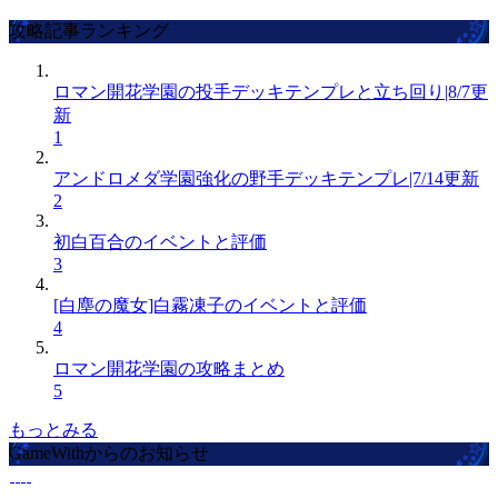
攻略記事ランキング
ロマン開花学園の投手デッキテンプレと立ち回り|8/7更
新
1
アンドロメダ学園強化の野手デッキテンプレ|7/14更新
2
初白百合のイベントと評価
3
[白塵の魔女]白霧凍子のイベントと評価
4
ロマン開花学園の攻略まとめ
5
もっとみる
GameWithからのお知らせ