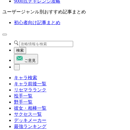
9000点チャレンジ攻略
ユーザージャンル別おすすめ記事まとめ
初心者向け記事まとめ
検索
ご意見
キャラ検索
キャラ前後一覧
リセマラランク
投手一覧
野手一覧
彼女・相棒一覧
サクセス一覧
デッキメーカー
最強ランキング