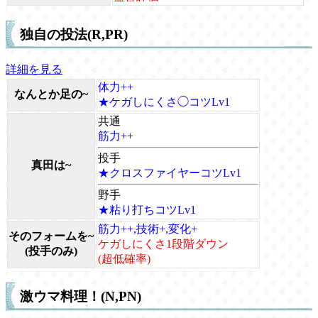
独自の投法(R,PR)
詳細を見る
体力++
なんとか足の~
★ケガしにくさ◯コツLv1
共通
筋力++
投手
真田は~
★クロスファイヤーコツLv1
野手
★粘り打ちコツLv1
筋力++,技術+,変化+
そのフォームを~
ケガしにくさ1段階ダウン
(投手のみ)
(超低確率)
激ウマ料理！(N,PN)