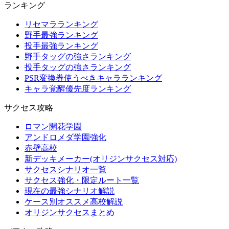
ランキング
リセマラランキング
野手最強ランキング
投手最強ランキング
野手タッグの強さランキング
投手タッグの強さランキング
PSR変換券使うべきキャラランキング
キャラ覚醒優先度ランキング
サクセス攻略
ロマン開花学園
アンドロメダ学園強化
赤壁高校
新デッキメーカー(オリジンサクセス対応)
サクセスシナリオ一覧
サクセス強化・限定ルート一覧
現在の最強シナリオ解説
ケース別オススメ高校解説
オリジンサクセスまとめ