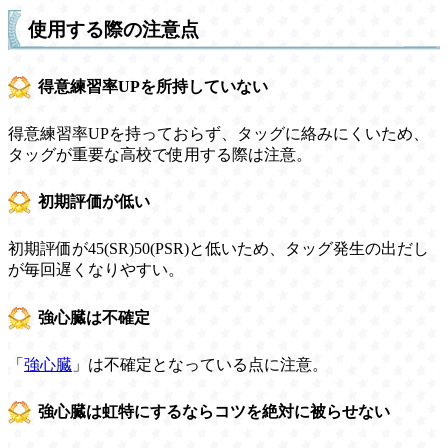
使用する際の注意点
得意練習率UPを所持していない
得意練習率UPを持っておらず、タッグに絡みにくいため、
タッグが重要な高校で使用する際は注意。
初期評価が低い
初期評価が45(SR)50(PSR)と低いため、タッグ発生の出だし
が毎回遅くなりやすい。
強心臓は不確定
「
強心臓
」は不確定となっている点に注意。
強心臓は虹特にするならコツを絶対に被らせない