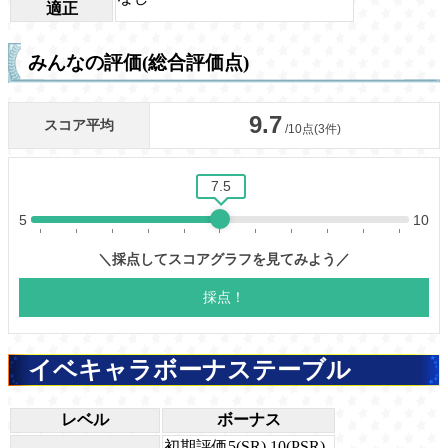
適正
みんなの評価(総合評価点)
イベキャラボーナステーブル
レベル
ボーナス
初期評価5(SR),10(PSR)