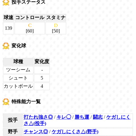
投手ステータス
球速
コントロール
スタミナ
C
D
139
[60]
[50]
変化球
球種
変化度
ツーシーム
-
シュート
5
カットボール
4
特殊能力一覧
打たれ強さ◎
/
キレ◯
/
勝ち運
/
闘志
/
ケガしにく
投手
さ△(投手)
野手
チャンス◎
/
ケガしにくさ△(野手)