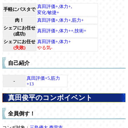
真田評価+,体力+,
手軽にパスタで
変化/敏捷+
肉！
真田評価+,体力+,筋力+
シェフにお任せ
真田評価+,体力++,技術+
(成功)
シェフにお任せ
真田評価+,体力+
(失敗)
やる気-
自己紹介
真田評価+5,筋力
-
+13
真田俊平のコンボイベント
全員倒す！
コンボ対象：
三島優太
,
轟雷市