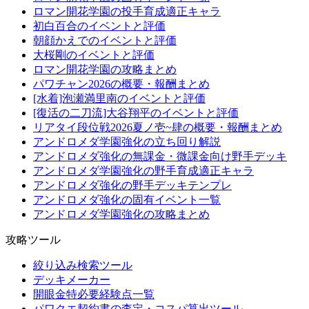
ロマン開花学園の投手育成適正キャラ
初白百合のイベントと評価
朝顔かえでのイベントと評価
大桜剛のイベントと評価
ロマン開花学園の攻略まとめ
パワチャン2026の概要・報酬まとめ
[水着]泡瀬満里南のイベントと評価
[復活の二刀流]大谷翔平のイベントと評価
リアタイ段位戦2026夏ノ壱~肆の概要・報酬まとめ
アンドロメダ学園強化の立ち回り解説
アンドロメダ強化の無課金・微課金向け野手デッキ
アンドロメダ学園強化の野手育成適正キャラ
アンドロメダ強化の野手デッキテンプレ
アンドロメダ強化の固有イベント一覧
アンドロメダ学園強化の攻略まとめ
攻略ツール
絞り込み検索ツール
デッキメーカー
開眼金特必要経験点一覧
パワクエ契約書の査定・コスパ算出ツール