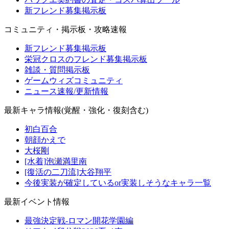
新フレンド募集掲示板
コミュニティ・掲示板・攻略速報
新フレンド募集掲示板
栄冠クロスのフレンド募集掲示板
雑談・質問掲示板
ゲームウィズコミュニティ
ニュース速報/更新情報
最新キャラ情報(覚醒・強化・復刻含む)
初白百合
朝顔かえで
大桜剛
[水着]泡瀬満里南
[復活の二刀流]大谷翔平
今後実装が確定しているor実装しそうなキャラ一覧
最新イベント情報
最強決定戦-ロマン開花学園編