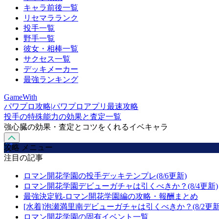
キャラ前後一覧
リセマラランク
投手一覧
野手一覧
彼女・相棒一覧
サクセス一覧
デッキメーカー
最強ランキング
GameWith
パワプロ攻略|パワプロアプリ最速攻略
投手の特殊能力の効果と査定一覧
強心臓の効果・査定とコツをくれるイベキャラ
攻略 メニュー
注目の記事
ロマン開花学園の投手デッキテンプレ(8/6更新)
ロマン開花学園デビューガチャは引くべきか？(8/4更新)
最強決定戦-ロマン開花学園編の攻略・報酬まとめ
[水着]泡瀬満里南デビューガチャは引くべきか？(8/2更新
ロマン開花学園の固有イベント一覧