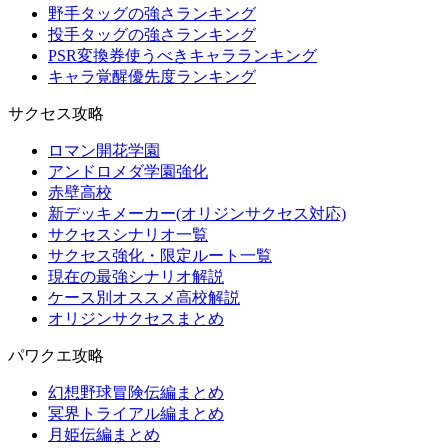
野手タッグの強さランキング
投手タッグの強さランキング
PSR変換券使うべきキャラランキング
キャラ覚醒優先度ランキング
サクセス攻略
ロマン開花学園
アンドロメダ学園強化
赤壁高校
新デッキメーカー(オリジンサクセス対応)
サクセスシナリオ一覧
サクセス強化・限定ルート一覧
現在の最強シナリオ解説
ケース別オススメ高校解説
オリジンサクセスまとめ
パワクエ攻略
幻想野球冒険伝編まとめ
冥界トライアル編まとめ
月姫伝編まとめ