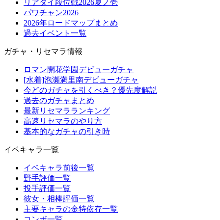
リアタイ段位戦2026夏ノ壱
パワチャン2026
2026年ロードマップまとめ
過去イベント一覧
ガチャ・リセマラ情報
ロマン開花学園デビューガチャ
[水着]泡瀬満里南デビューガチャ
今どのガチャを引くべき？優先度解説
過去のガチャまとめ
最新リセマラランキング
高速リセマラのやり方
基本的なガチャの引き時
イベキャラ一覧
イベキャラ前後一覧
野手評価一覧
投手評価一覧
彼女・相棒評価一覧
主要キャラの金特依存一覧
コンボ一覧