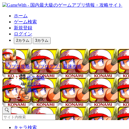
ホーム
ゲーム検索
新規登録
ログイン
2カラム
3カラム
パワプロ攻略|パワプロアプリ最速攻略
他の攻略
コミュ
速報
掲示板
キャラ検索