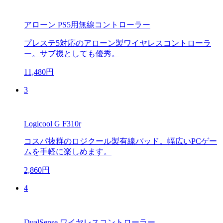
アローン PS5用無線コントローラー
プレステ5対応のアローン製ワイヤレスコントローラ
ー。サブ機としても優秀。
11,480円
3
Logicool G F310r
コスパ抜群のロジクール製有線パッド。幅広いPCゲー
ムを手軽に楽しめます。
2,860円
4
DualSense ワイヤレスコントローラー