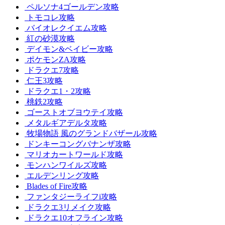
ペルソナ4ゴールデン攻略
トモコレ攻略
バイオレクイエム攻略
紅の砂漠攻略
デイモン&ベイビー攻略
ポケモンZA攻略
ドラクエ7攻略
仁王3攻略
ドラクエ1・2攻略
桃鉄2攻略
ゴーストオブヨウテイ攻略
メタルギアデルタ攻略
牧場物語 風のグランドバザール攻略
ドンキーコングバナンザ攻略
マリオカートワールド攻略
モンハンワイルズ攻略
エルデンリング攻略
Blades of Fire攻略
ファンタジーライフi攻略
ドラクエ3リメイク攻略
ドラクエ10オフライン攻略