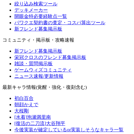
絞り込み検索ツール
デッキメーカー
開眼金特必要経験点一覧
パワクエ契約書の査定・コスパ算出ツール
新フレンド募集掲示板
コミュニティ・掲示板・攻略速報
新フレンド募集掲示板
栄冠クロスのフレンド募集掲示板
雑談・質問掲示板
ゲームウィズコミュニティ
ニュース速報/更新情報
最新キャラ情報(覚醒・強化・復刻含む)
初白百合
朝顔かえで
大桜剛
[水着]泡瀬満里南
[復活の二刀流]大谷翔平
今後実装が確定しているor実装しそうなキャラ一覧