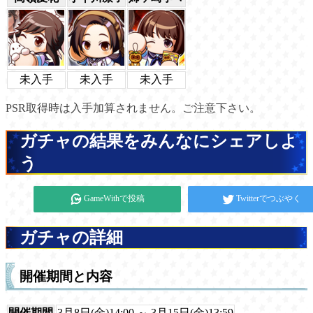
未入手
未入手
未入手
PSR取得時は入手加算されません。ご注意下さい。
ガチャの結果をみんなにシェアしよ
う
GameWithで投稿
Twitterでつぶやく
ガチャの詳細
開催期間と内容
開催期間
3月8日(金)14:00 ～ 3月15日(金)13:59