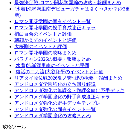
最強決定戦-ロマン開花学園編の攻略・報酬まとめ
[水着]泡瀬満里南デビューガチャは引くべきか？(8/2更
新)
ロマン開花学園の固有イベント一覧
ロマン開花学園の投手育成適正キャラ
初白百合のイベントと評価
朝顔かえでのイベントと評価
大桜剛のイベントと評価
ロマン開花学園の攻略まとめ
パワチャン2026の概要・報酬まとめ
[水着]泡瀬満里南のイベントと評価
[復活の二刀流]大谷翔平のイベントと評価
リアタイ段位戦2026夏ノ壱~肆の概要・報酬まとめ
アンドロメダ学園強化の立ち回り解説
アンドロメダ強化の無課金・微課金向け野手デッキ
アンドロメダ学園強化の野手育成適正キャラ
アンドロメダ強化の野手デッキテンプレ
アンドロメダ強化の固有イベント一覧
アンドロメダ学園強化の攻略まとめ
攻略ツール