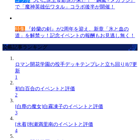
コラボ
ついに虎王＆影虎が来た！『鋼嵐 - メカラシ』
で「魔神英雄伝ワタル」コラボ後半が開催！
特集
『鈴蘭の剣』が2周年を迎え、新章「氷と血の
道」を解禁ッ！記念イベントの報酬もお見逃し無く！
攻略記事ランキング
ロマン開花学園の投手デッキテンプレと立ち回り|8/7更
新
1
初白百合のイベントと評価
2
[白塵の魔女]白霧凍子のイベントと評価
3
[水着]泡瀬満里南のイベントと評価
4