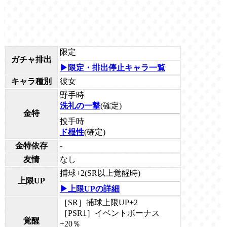
限定
ガチャ排出
▶限定・排出停止キャラ一覧
キャラ種別
彼女
野手時
洗礼の一撃
(確定)
金特
投手時
ド根性
(確定)
金特依存
-
友情
なし
捕球+2(SR以上覚醒時)
上限UP
▶上限UPの詳細
［SR］捕球上限UP+2
［PSR1］イベントボーナス
覚醒
+20％