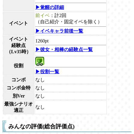
▶覚醒の詳細
前イベ
：計2回
（自己紹介・固定イベを除く）
イベント
▶イベキャラ前後一覧
イベント
1260pt
経験点
▶彼女・相棒の経験点一覧
（Lv35時）
役割
▶役割一覧
コンボ
なし
コンボ金特
なし
別Ver
なし
最強シナリオ
なし
適正
みんなの評価(総合評価点)