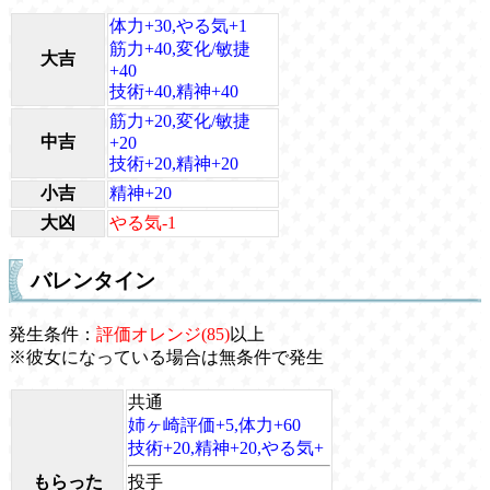
体力+30,やる気+1
筋力+40,変化/敏捷
大吉
+40
技術+40,精神+40
筋力+20,変化/敏捷
中吉
+20
技術+20,精神+20
小吉
精神+20
大凶
やる気-1
バレンタイン
発生条件：
評価オレンジ(85)
以上
※彼女になっている場合は無条件で発生
共通
姉ヶ崎評価+5,体力+60
技術+20,精神+20,やる気+
もらった
投手