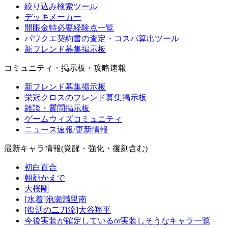
絞り込み検索ツール
デッキメーカー
開眼金特必要経験点一覧
パワクエ契約書の査定・コスパ算出ツール
新フレンド募集掲示板
コミュニティ・掲示板・攻略速報
新フレンド募集掲示板
栄冠クロスのフレンド募集掲示板
雑談・質問掲示板
ゲームウィズコミュニティ
ニュース速報/更新情報
最新キャラ情報(覚醒・強化・復刻含む)
初白百合
朝顔かえで
大桜剛
[水着]泡瀬満里南
[復活の二刀流]大谷翔平
今後実装が確定しているor実装しそうなキャラ一覧