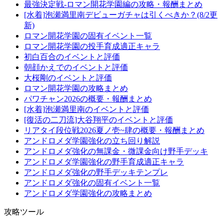
最強決定戦-ロマン開花学園編の攻略・報酬まとめ
[水着]泡瀬満里南デビューガチャは引くべきか？(8/2更
新)
ロマン開花学園の固有イベント一覧
ロマン開花学園の投手育成適正キャラ
初白百合のイベントと評価
朝顔かえでのイベントと評価
大桜剛のイベントと評価
ロマン開花学園の攻略まとめ
パワチャン2026の概要・報酬まとめ
[水着]泡瀬満里南のイベントと評価
[復活の二刀流]大谷翔平のイベントと評価
リアタイ段位戦2026夏ノ壱~肆の概要・報酬まとめ
アンドロメダ学園強化の立ち回り解説
アンドロメダ強化の無課金・微課金向け野手デッキ
アンドロメダ学園強化の野手育成適正キャラ
アンドロメダ強化の野手デッキテンプレ
アンドロメダ強化の固有イベント一覧
アンドロメダ学園強化の攻略まとめ
攻略ツール