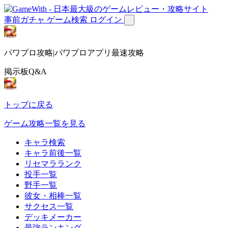
事前ガチャ
ゲーム検索
ログイン
パワプロ攻略|パワプロアプリ最速攻略
掲示板Q&A
トップに戻る
ゲーム攻略一覧を見る
キャラ検索
キャラ前後一覧
リセマラランク
投手一覧
野手一覧
彼女・相棒一覧
サクセス一覧
デッキメーカー
最強ランキング