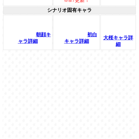
※8/7更新！
シナリオ固有キャラ
朝顔キ
初白
大桜キャラ詳
ャラ詳細
キャラ詳細
細