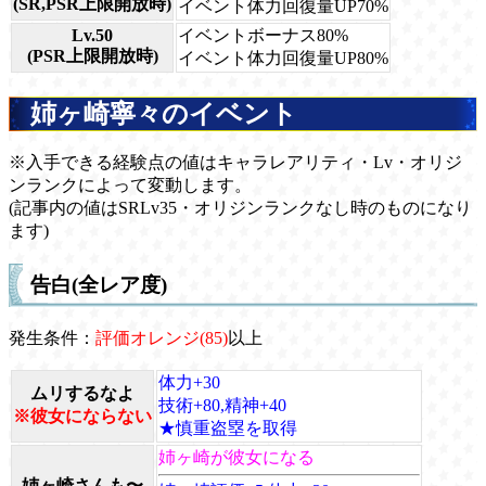
(SR,PSR上限開放時)
イベント体力回復量UP70%
Lv.50
イベントボーナス80%
(PSR上限開放時)
イベント体力回復量UP80%
姉ヶ崎寧々のイベント
※入手できる経験点の値はキャラレアリティ・Lv・オリジ
ンランクによって変動します。
(記事内の値はSRLv35・オリジンランクなし時のものになり
ます)
告白(全レア度)
発生条件：
評価オレンジ(85)
以上
体力+30
ムリするなよ
技術+80,精神+40
※彼女にならない
★慎重盗塁を取得
姉ヶ崎が彼女になる
姉ヶ崎さんも〜