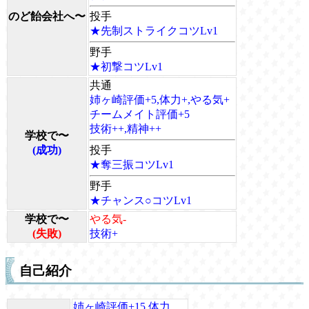
のど飴会社へ〜
投手
★先制ストライクコツLv1
野手
★初撃コツLv1
共通
姉ヶ崎評価+5,体力+,やる気+
チームメイト評価+5
技術++,精神++
学校で〜
(成功)
投手
★奪三振コツLv1
野手
★チャンス○コツLv1
学校で〜
やる気-
(失敗)
技術+
自己紹介
姉ヶ崎評価+15,体力