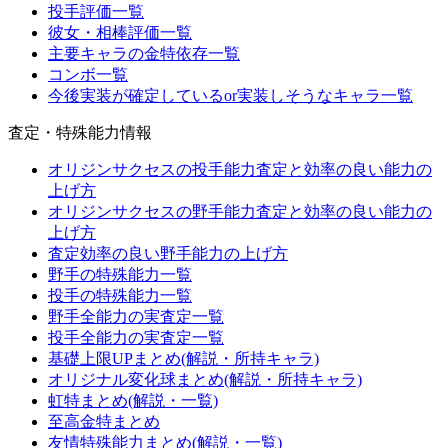
投手評価一覧
彼女・相棒評価一覧
主要キャラの金特依存一覧
コンボ一覧
今後実装が確定しているor実装しそうなキャラ一覧
査定・特殊能力情報
オリジンサクセスの投手能力査定と効率の良い能力の
上げ方
オリジンサクセスの野手能力査定と効率の良い能力の
上げ方
査定効率の良い野手能力の上げ方
野手の特殊能力一覧
投手の特殊能力一覧
野手全能力の実査定一覧
投手全能力の実査定一覧
基礎上限UPまとめ(解説・所持キャラ)
オリジナル変化球まとめ(解説・所持キャラ)
虹特まとめ(解説・一覧)
至高金特まとめ
友情特殊能力まとめ(解説・一覧)