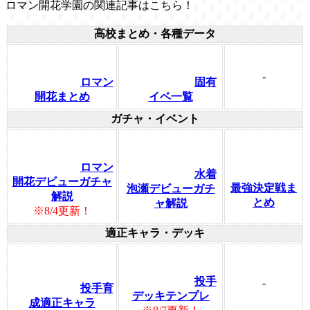
ロマン開花学園の関連記事はこちら！
高校まとめ・各種データ
-
ロマン
固有
開花まとめ
イベ一覧
ガチャ・イベント
ロマン
水着
開花デビューガチャ
最強決定戦ま
泡瀬デビューガチ
解説
とめ
ャ解説
※8/4更新！
適正キャラ・デッキ
投手
-
投手育
デッキテンプレ
成適正キャラ