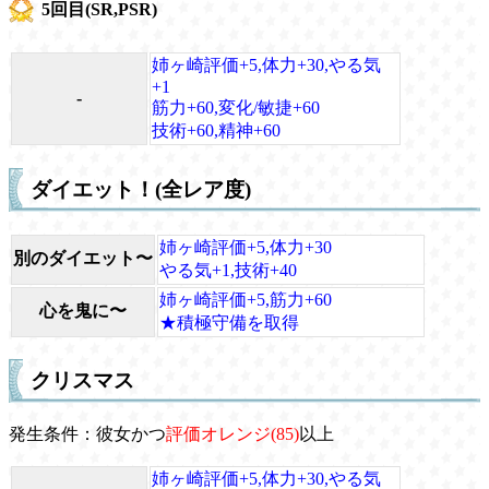
5回目(SR,PSR)
姉ヶ崎評価+5,体力+30,やる気
+1
-
筋力+60,変化/敏捷+60
技術+60,精神+60
ダイエット！(全レア度)
姉ヶ崎評価+5,体力+30
別のダイエット〜
やる気+1,技術+40
姉ヶ崎評価+5,筋力+60
心を鬼に〜
★積極守備を取得
クリスマス
発生条件：彼女かつ
評価オレンジ(85)
以上
姉ヶ崎評価+5,体力+30,やる気