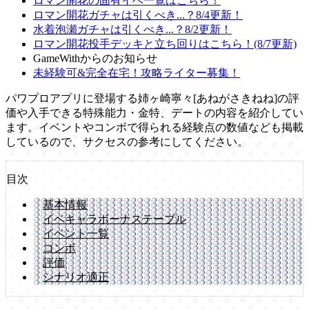
ロマン開花の固有イベ一覧はこちら！
ロマン開花ガチャは引くべき...？8/4更新！
水着泡瀬ガチャは引くべき...？8/2更新！
ロマン開花投手デッキと立ち回りはこちら！(8/7更新)
GameWithからのお知らせ
未経験可&完全在宅！攻略ライター募集！
パワプロアプリに登場する姉ヶ崎寧々[あねがさきねね]の評
価や入手できる特殊能力・金特、デートの内容を紹介してい
ます。イベントやコンボで得られる経験点の数値なども掲載
しているので、サクセスの参考にしてください。
目次
基本情報
イベキャラボーナステーブル
イベント一覧
コンボ
評価
シナリオ適正