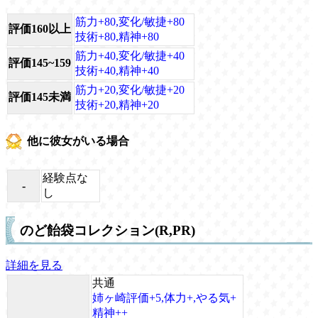
筋力+80,変化/敏捷+80
評価160以上
技術+80,精神+80
筋力+40,変化/敏捷+40
評価145~159
技術+40,精神+40
筋力+20,変化/敏捷+20
評価145未満
技術+20,精神+20
他に彼女がいる場合
経験点な
-
し
のど飴袋コレクション(R,PR)
詳細を見る
共通
姉ヶ崎評価+5,体力+,やる気+
精神++