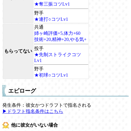
★奪三振コツLv1
野手
★連打○コツLv1
共通
姉ヶ崎評価+5,体力+60
技術+20,精神+20,やる気+
投手
もらってない
★先制ストライクコツ
Lv1
野手
★初球○コツLv1
エピローグ
発生条件：彼女かつドラフトで指名される
▶ドラフト指名条件はこちら
他に彼女がいない場合