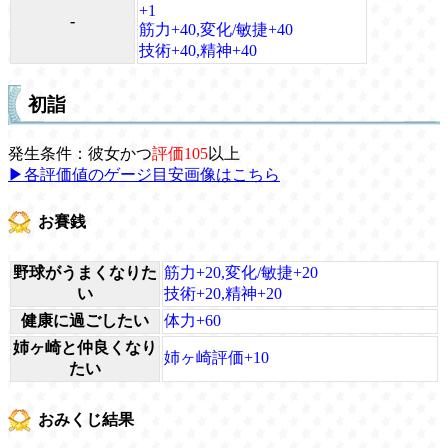
+1
-
筋力+40,変化/敏捷+40
技術+40,精神+40
初詣
発生条件：彼女かつ
評価105
以上
▶各評価値のゲージ目安画像はこちら
お賽銭
野球がうまくなりた
筋力+20,変化/敏捷+20
い
技術+20,精神+20
健康に過ごしたい
体力+60
姉ヶ崎と仲良くなり
姉ヶ崎評価+10
たい
おみくじ結果