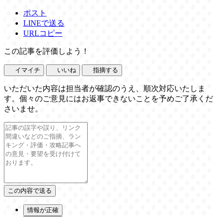
ポスト
LINEで送る
URLコピー
この記事を評価しよう！
イマイチ
いいね
指摘する
いただいた内容は担当者が確認のうえ、順次対応いたしま
す。個々のご意見にはお返事できないことを予めご了承くだ
さいませ。
情報が正確