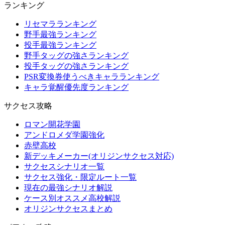
ランキング
リセマラランキング
野手最強ランキング
投手最強ランキング
野手タッグの強さランキング
投手タッグの強さランキング
PSR変換券使うべきキャラランキング
キャラ覚醒優先度ランキング
サクセス攻略
ロマン開花学園
アンドロメダ学園強化
赤壁高校
新デッキメーカー(オリジンサクセス対応)
サクセスシナリオ一覧
サクセス強化・限定ルート一覧
現在の最強シナリオ解説
ケース別オススメ高校解説
オリジンサクセスまとめ