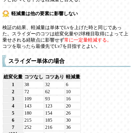
軽減量は他の要素に影響しない
検証の結果、軽減量は単体でLvを上げた時と同じであっ
た。スライダーのコツは総変化量や2球種目取得によって上
乗せされる経験点に影響せず
常に一定量軽減する。
コツを取ったら最優先でLv7を目指すとよい。
スライダー単体の場合
総変化量
コツなし
コツあり
軽減量
1
38
32
6
2
72
62
10
3
109
93
16
4
143
123
20
5
180
154
26
6
215
185
30
7
252
216
36