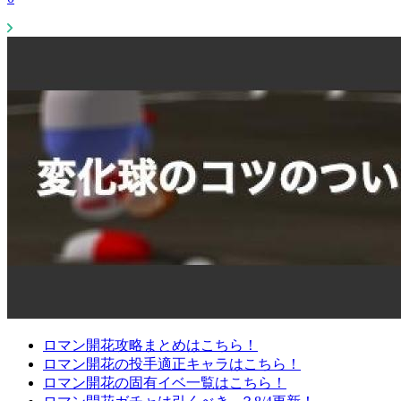
ロマン開花攻略まとめはこちら！
ロマン開花の投手適正キャラはこちら！
ロマン開花の固有イベ一覧はこちら！