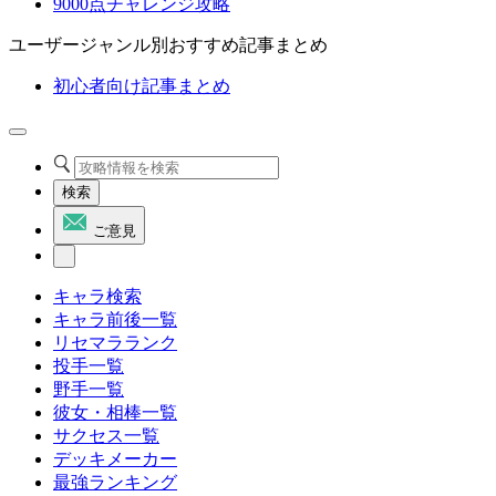
9000点チャレンジ攻略
ユーザージャンル別おすすめ記事まとめ
初心者向け記事まとめ
検索
ご意見
キャラ検索
キャラ前後一覧
リセマラランク
投手一覧
野手一覧
彼女・相棒一覧
サクセス一覧
デッキメーカー
最強ランキング