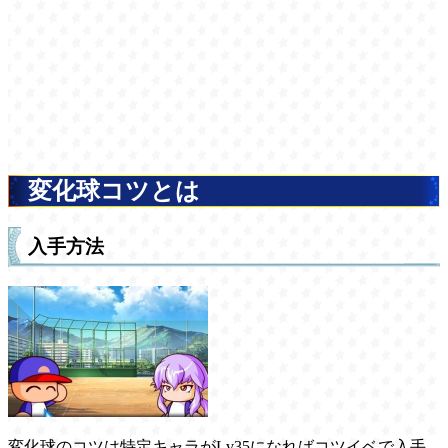
変化球コツとは
入手方法
変化球のコツは特定キャラがLv35になればコツイベで入手