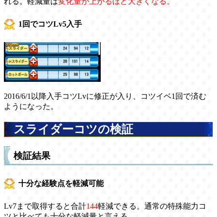
れる。軽減量は
変化量が上がるほど大きくなる。
1回でコツLv5入手
2016/6/1以降入手コツLvに修正が入り、コツイベ1回で済む
ようになった。
スライダーコツの検証
検証結果
十分な経験点を軽減可能
Lv7まで取得すると合計
144
軽減できる。通常の特殊能力コ
ツと比べても十分な軽減量と言える。