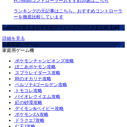
PC/Steamコントローラーおすすめ20選はこちら
ランキングの元記事はこちら。おすすめコントローラ
ーを徹底比較しています
Amazonで買えるおすすめゲーミングデバイスまとめ【ad】
詳細を見る
攻略取扱いゲーム
家庭用ゲーム機
ポケモンチャンピオンズ攻略
ぽこあポケモン攻略
スプラレイダース攻略
時のオカリナ攻略
ペルソナ4ゴールデン攻略
トモコレ攻略
バイオレクイエム攻略
紅の砂漠攻略
デイモン&ベイビー攻略
ポケモンZA攻略
ドラクエ7攻略
仁王3攻略